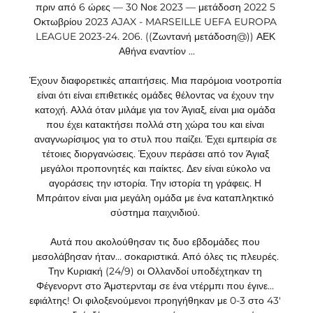
πριν από 6 ώρες — 30 Νοε 2023 — μετάδοση 2022 5 
Οκτωβρίου 2023 AJAX - MARSEILLE UEFA EUROPA 
LEAGUE 2023-24. 206. ((Ζωντανή μετάδοση@)) ΑΕΚ 
Αθήνα εναντίον ...

Έχουν διαφορετικές απαιτήσεις. Μια παρόμοια νοοτροπία 
είναι ότι είναι επιθετικές ομάδες θέλοντας να έχουν την 
κατοχή. Αλλά όταν μιλάμε για τον Άγιαξ, είναι μια ομάδα 
που έχει κατακτήσει πολλά στη χώρα του και είναι 
αναγνωρίσιμος για το στυλ που παίζει. Έχει εμπειρία σε 
τέτοιες διοργανώσεις. Έχουν περάσει από τον Άγιαξ 
μεγάλοι προπονητές και παίκτες. Δεν είναι εύκολο να 
αγοράσεις την ιστορία. Την ιστορία τη γράφεις. Η 
Μπράιτον είναι μια μεγάλη ομάδα με ένα καταπληκτικό 
σύστημα παιχνιδιού. 

Αυτά που ακολούθησαν τις δυο εβδομάδες που 
μεσολάβησαν ήταν… σοκαριστικά. Από όλες τις πλευρές. 
Την Κυριακή (24/9) οι Ολλανδοί υποδέχτηκαν τη 
Φέγενορντ στο Άμστερνταμ σε ένα ντέρμπι που έγινε… 
εφιάλτης! Οι φιλοξενούμενοι προηγήθηκαν με 0-3 στο 43′ 