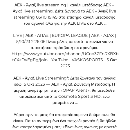
ΑΕΚ - Άγιαξ live streaming | κανάλι μετάδοσης ΑΕΚ – 
Άγιαξ live streaming. Δείτε ζωντανά το ΑΕΚ – Άγιαξ live 
streaming 05/10 19:45 στο επίσημο κανάλι μετάδοσης 
του αγώνα! Όλα για την ΑΕΚ LIVE στο ΑΕΚ ...

LIVE | ΑΕΚ - ΑΓΙΑΞ | EUROPA LEAGUE | AEK - AJAX | 
5/10/23 2:26:06Γίνετε μέλος σε αυτό το κανάλι για να 
αποκτήσετε πρόσβαση σε προνόμια: 
https://www.youtube.com/channel/UCod3ZFnRXBXb
tC4zDvEg11g/join ...YouTube · VASKOSPORTS · 5 Οκτ 
2023

ΑΕΚ - Άγιαξ Live Streaming*: Δείτε ζωντανά τον αγώνα 
εδώ! 5 Οκτ 2023 — ΑΕΚ - Άγιαξ Ζωντανή Μετάδοση. Η 
μεγάλη αναμέτρηση στην «OPAP Arena», θα μεταδοθεί 
αποκλειστικά από το Cosmote Sport 3 HD, ενώ 
μπορείτε να ...

Αύριο πριν το ματς θα αποφασίσουμε να δούμε πως θα 
είναι». Για το αν περιμένει ένα παιχνίδι ροντέο ή θα ήθελε 
ένα κοντρολαρισμένο ματς: «Είναι ένας αγώνας με αρκετά 