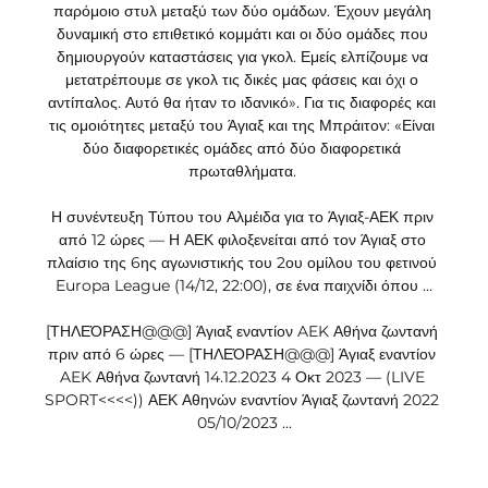
παρόμοιο στυλ μεταξύ των δύο ομάδων. Έχουν μεγάλη 
δυναμική στο επιθετικό κομμάτι και οι δύο ομάδες που 
δημιουργούν καταστάσεις για γκολ. Εμείς ελπίζουμε να 
μετατρέπουμε σε γκολ τις δικές μας φάσεις και όχι ο 
αντίπαλος. Αυτό θα ήταν το ιδανικό». Για τις διαφορές και 
τις ομοιότητες μεταξύ του Άγιαξ και της Μπράιτον: «Είναι 
δύο διαφορετικές ομάδες από δύο διαφορετικά 
πρωταθλήματα. 

Η συνέντευξη Τύπου του Αλμέιδα για το Άγιαξ-ΑΕΚ πριν 
από 12 ώρες — Η ΑΕΚ φιλοξενείται από τον Άγιαξ στο 
πλαίσιο της 6ης αγωνιστικής του 2ου ομίλου του φετινού 
Europa League (14/12, 22:00), σε ένα παιχνίδι όπου ...

[ΤΗΛΕΌΡΑΣΗ@@@] Άγιαξ εναντίον AEK Αθήνα ζωντανή 
πριν από 6 ώρες — [ΤΗΛΕΌΡΑΣΗ@@@] Άγιαξ εναντίον 
AEK Αθήνα ζωντανή 14.12.2023 4 Οκτ 2023 — (LIVE 
SPORT<<<<)) ΑΕΚ Αθηνών εναντίον Άγιαξ ζωντανή 2022 
05/10/2023 ...