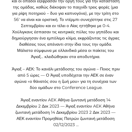
και οι οπαδοί εξέφρασαν την οργή τους για την κατάσταση 
της ομάδας, καθώς διέκοψαν το παιχνίδι τρεις φορές (μια 
για ρίψη ποτηριού – δυο για καπνογόνα), με την τρίτη στο 
56′ να είναι και οριστική. Το ντέρμπι συνεχίστηκε στις 27 
Σεπτεμβρίου και εν τέλει ο Αίας ηττήθηκε με 0-4. 
Χούλιγκανς έσπασαν τις κεντρικές πύλες του γηπέδου και 
δημιούργησαν ένα εμπόλεμο κλίμα, εκφράζοντας τις άγριες 
διαθέσεις τους απέναντι στην ίδια τους την ομάδα. 
Μάλιστα σύμφωνα με ολλανδικά μέσα οι παίκτες του 
Άγιαξ… κλειδώθηκαν στα αποδυτήρια. 

Άγιαξ – ΑΕΚ: Το κανάλι μετάδοσης του αγώνα – Ποιος πριν 
από 5 ώρες — Ο Άγιαξ υποδέχεται την ΑΕΚ σε έναν 
αγώνα «ο θάνατός σου η ζωή μου» για τη συνέχεια των 
δύο ομάδων στο Conference League.

Άγιαξ εναντίον AEK Αθήνα ζωντανή μετάδοση 14 
Δεκεμβρίου 2 Δεκ 2023 — Άγιαξ εναντίον AEK Αθήνα 
ζωντανή μετάδοση 14 Δεκεμβρίου 2023 2 Δεκ 2023 — 
ΑΕΚ εναντίον Προμηθέας Πατρών ζωντανή μετάδοση 
02/12/2023 ...
