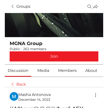
Groups
MGNA Group
Public
·
262 members
Join
Discussion
Media
Members
About
Back
Masha Antonova
December 14, 2023