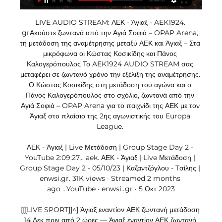
LIVE AUDIO STREAM: ΑΕΚ - Άγιαξ - AEK1924. 
grΑκούστε ζωντανά από την Αγιά Σοφιά – OPAP Arena, 
τη μετάδοση της αναμέτρησης μεταξύ ΑΕΚ και Άγιαξ – Στα 
μικρόφωνα οι Κώστας Κοσικίδης και Πάνος 
Καλογερόπουλος Το AEK1924 AUDIO STREAM σας 
μεταφέρει σε ζωντανό χρόνο την εξέλιξη της αναμέτρησης. 
Ο Κώστας Κοσικίδης στη μετάδοση του αγώνα και ο 
Πάνος Καλογερόπουλος στο σχόλιο, ζωντανά από την 
Αγιά Σοφιά – OPAP Arena για το παιχνίδι της ΑΕΚ με τον 
Άγιαξ στο πλαίσιο της 2ης αγωνιστικής του Europa 
League. 

ΑΕΚ - Άγιαξ | Live Μετάδοση | Group Stage Day 2 - 
YouTube 2:09:27... aek​. ΑΕΚ - Άγιαξ | Live Μετάδοση | 
Group Stage Day 2 - 05/10/23 | Καζαντζόγλου - Tσίλης | 
enwsi.gr. 31K views · Streamed 2 months 
ago ...YouTube · enwsi․gr · 5 Οκτ 2023

[[[LIVE SPORT]]^] Άγιαξ εναντίον ΑΕΚ ζωντανή μετάδοση 
14 Δεκ πριν από 2 ώρες — Άγιαξ εναντίον ΑΕΚ ζωντανή 