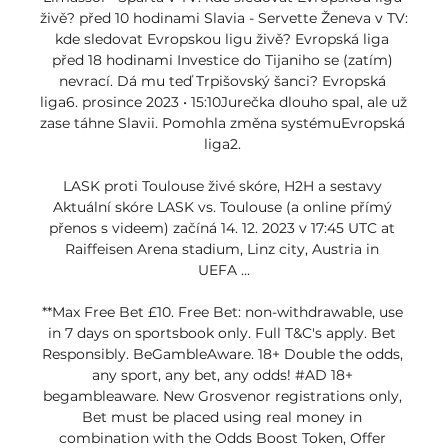
živě? před 10 hodinami Slavia - Servette Ženeva v TV: 
kde sledovat Evropskou ligu živě? Evropská liga 
před 18 hodinami Investice do Tijaniho se (zatím) 
nevrací. Dá mu teď Trpišovský šanci? Evropská 
liga6. prosince 2023 • 15:10Jurečka dlouho spal, ale už 
zase táhne Slavii. Pomohla změna systémuEvropská 
liga2. 

LASK proti Toulouse živé skóre, H2H a sestavy 
Aktuální skóre LASK vs. Toulouse (a online přímý 
přenos s videem) začíná 14. 12. 2023 v 17:45 UTC at 
Raiffeisen Arena stadium, Linz city, Austria in 
UEFA ...

**Max Free Bet £10. Free Bet: non-withdrawable, use 
in 7 days on sportsbook only. Full T&C's apply. Bet 
Responsibly. BeGambleAware. 18+ Double the odds, 
any sport, any bet, any odds! #AD 18+ 
begambleaware. New Grosvenor registrations only, 
Bet must be placed using real money in 
combination with the Odds Boost Token, Offer 