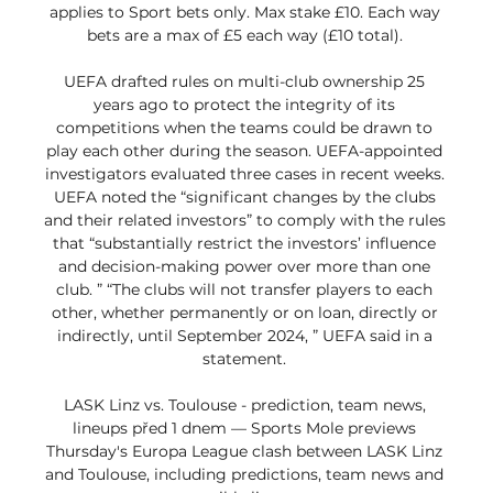
applies to Sport bets only. Max stake £10. Each way 
bets are a max of £5 each way (£10 total). 

UEFA drafted rules on multi-club ownership 25 
years ago to protect the integrity of its 
competitions when the teams could be drawn to 
play each other during the season. UEFA-appointed 
investigators evaluated three cases in recent weeks. 
UEFA noted the “significant changes by the clubs 
and their related investors” to comply with the rules 
that “substantially restrict the investors’ influence 
and decision-making power over more than one 
club. ” “The clubs will not transfer players to each 
other, whether permanently or on loan, directly or 
indirectly, until September 2024, ” UEFA said in a 
statement. 

LASK Linz vs. Toulouse - prediction, team news, 
lineups před 1 dnem — Sports Mole previews 
Thursday's Europa League clash between LASK Linz 
and Toulouse, including predictions, team news and 