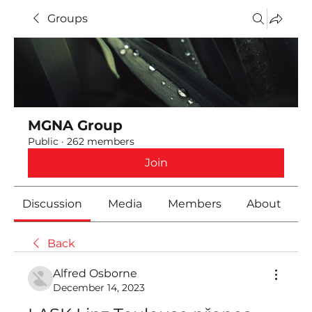
Groups
MGNA Group
Public
·
262 members
Join
Discussion
Media
Members
About
Back
Alfred Osborne
December 14, 2023