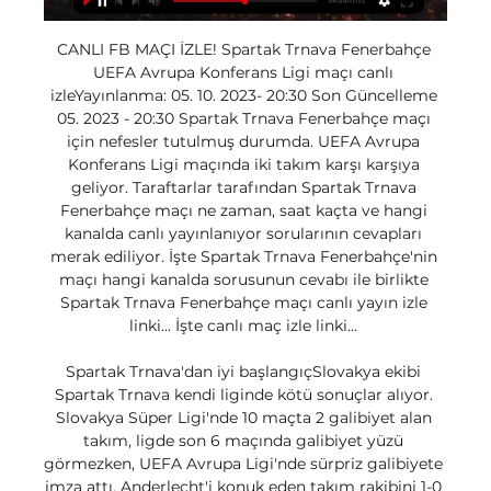
CANLI FB MAÇI İZLE! Spartak Trnava Fenerbahçe 
UEFA Avrupa Konferans Ligi maçı canlı 
izleYayınlanma: 05. 10. 2023- 20:30 Son Güncelleme 
05. 2023 - 20:30 Spartak Trnava Fenerbahçe maçı 
için nefesler tutulmuş durumda. UEFA Avrupa 
Konferans Ligi maçında iki takım karşı karşıya 
geliyor. Taraftarlar tarafından Spartak Trnava 
Fenerbahçe maçı ne zaman, saat kaçta ve hangi 
kanalda canlı yayınlanıyor sorularının cevapları 
merak ediliyor. İşte Spartak Trnava Fenerbahçe'nin 
maçı hangi kanalda sorusunun cevabı ile birlikte 
Spartak Trnava Fenerbahçe maçı canlı yayın izle 
linki... İşte canlı maç izle linki... 

Spartak Trnava'dan iyi başlangıçSlovakya ekibi 
Spartak Trnava kendi liginde kötü sonuçlar alıyor. 
Slovakya Süper Ligi'nde 10 maçta 2 galibiyet alan 
takım, ligde son 6 maçında galibiyet yüzü 
görmezken, UEFA Avrupa Ligi'nde sürpriz galibiyete 
imza attı. Anderlecht'i konuk eden takım rakibini 1-0 