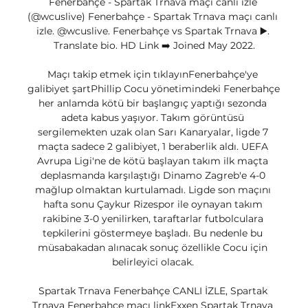
Fenerbahçe - Spartak Trnava maçı canlı izle 
(@wcuslive) Fenerbahçe - Spartak Trnava maçı canlı 
izle. @wcuslive. Fenerbahçe vs Spartak Trnava ▶️. 
Translate bio. HD Link ➡️ Joined May 2022.

Maçı takip etmek için tıklayınFenerbahçe'ye 
galibiyet şartPhillip Cocu yönetimindeki Fenerbahçe 
her anlamda kötü bir başlangıç yaptığı sezonda 
adeta kabus yaşıyor. Takım görüntüsü 
sergilemekten uzak olan Sarı Kanaryalar, ligde 7 
maçta sadece 2 galibiyet, 1 beraberlik aldı. UEFA 
Avrupa Ligi'ne de kötü başlayan takım ilk maçta 
deplasmanda karşılaştığı Dinamo Zagreb'e 4-0 
mağlup olmaktan kurtulamadı. Ligde son maçını 
hafta sonu Çaykur Rizespor ile oynayan takım 
rakibine 3-0 yenilirken, taraftarlar futbolculara 
tepkilerini göstermeye başladı. Bu nedenle bu 
müsabakadan alınacak sonuç özellikle Cocu için 
belirleyici olacak. 

Spartak Trnava Fenerbahçe CANLI İZLE, Spartak 
Trnava Fenerbahçe maçı linkExxen Spartak Trnava 