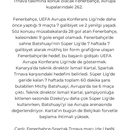
Trnava takımına konuk olacak Fenerbahçe, Avrupa 
kupalarındaki 262. 

Fenerbahçe, UEFA Avrupa Konferans Ligi'nde daha 
önce yaptığı 9 maçta 7 galibiyet ve 2 yenilgi yaşadı. 
Söz konusu müsabakalarda 28 gol atan Fenerbahçe, 
kalesindeki 9 gole engel olamadı. Fenerbahçe'de 
sahne Batshuayi'nin Süper Lig'de 7 haftada 7 
galibiyet alarak müthiş bir form grafiğine ulaşan 
Fenerbahçe'de hedef, bu başarılı gidişatı UEFA 
Avrupa Konferans Ligi'nde de göstermek. 
Kanarya'da teknik direktör İsmail Kartal, Spartak 
Trnava karşısındaki hedefini belirledi. Süper Lig'de 
geride kalan 7 haftada toplam 60 dakika şans 
bulabilen Michy Batshuayi, Avrupa'da ise 6 maça 
çıktı. Teknik direktör İsmail Kartal, şampiyonluğa 
kitlenen sezonda Dzeko'yu daha çok Süper Lig'de 
kullanırken, Batshuayi'yi ise Avrupa arenasında 
değerlendiriyor. Kartal'ın bugün de Belçikalı forvetle 
başlama ihtimali yüksek. 

Canlı: Fenerbahçe-Spartak Trnava maçı izle | beIN 