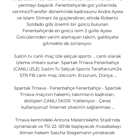
yenmeyi başardı. Fenerbahçe'de gol yollarında 
verimsizTransfer döneminde kadrosunu Andre Ayew 
ve Islam Slimani ile güçlendiren, elinde Roberto 
Soldado gibi önemli bir golcü bulunan 
Fenerbahçe'de en golcü isim 2 golle Ayew. 
Golcülerinden verim alamayan takım, galibiyete 
gitmekte de zorlanıyor. 

Justin tv canlı maç izle selçuk sports ... canlı olarak 
izleme imkanı sunar. Spartak Trnava Fenerbahçe 
(CANLI iZLE) Justin Tv Selçuk Sports Taraftarium24 
STR FB canlı maç izle.com. Erzurum, Dünya ...

Spartak Trnava - Fenerbahçe Fenerbahçe - Spartak 
Trnava maçının hakemi, takımların kadroları, 
dizilişleri CANLI SKOR. Yükleniyor... Çerez 
kullanıyoruz! İnternet sitesinin sağlanması ...

Trnava kentindeki Antona Malatinskeho Stadı'nda 
oynanacak ve TSİ 22. 00'de başlayacak müsabakayı 
Alman hakem Sascha Stegemann yönetecek. 