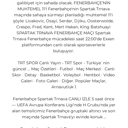
galibiyet için sahada olacak. FENERBAHÇE'NİN 
MUHTEMEL 11'İ Fenerbahçe'nin Spartak Trnava 
maçında sahaya sürmeyi planladığı muhtemel 11'i 
şöyle: Livakovic, Osayi, Serdar, Djiku, Oosterwolde, 
Crespo, Fred, Kent, Mert Hakan, King Batshuayi 
SPARTAK TRNAVA FENERBAHÇE MAÇI Spartak 
Trnava Fenerbahçe mücadelesi saat 22:00'de Exxen 
platformundan canlı olarak sporseverlerle 
buluşuyor. 

TRT SPOR Canlı Yayın - TRT Spor - Türkiye`nin 
güncel ... Maç Özetleri · Futbol · Maç Merkezi · Canlı 
Skor · Detay · Basketbol · Voleybol · Hentbol · Video 
Galeri · Foto Galeri · Diğer. Popüler Maçlar, 
Arnavutluk 1.

Fenerbahçe Spartak Trnava CANLI İZLE 5 saat önce 
— UEFA Avrupa Konferans Ligi'nde H Grubu'nda yer 
alan temsilcimiz Fenerbahçe gruptaki altıncı ve son 
maçında Spartak Trnava'yı evinde konuk ...
