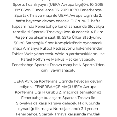
Sports 1 canlı yayın (UEFA Avrupa Ligi)04. 10. 2018 
19:58Son Güncelleme: 15. 2019 16:30 Fenerbahçe-
Spartak Trnava maçı ile UEFA Avrupa Ligi'nde 2. 
hafta heyecan devam edecek. D Grubu 2. hafta 
kapsamında Fenerbahçe kendi sahasında Slovakya 
temsilcisi Spartak Trnava'yı konuk edecek. 4 Ekim 
Perşembe akşamı saat 19. 55'te Ülker Stadyumu 
Şükrü Saraçoğlu Spor Kompleksi'nde oynanacak 
maçı Almanya Futbol Fedrasyonu hakemlerinden 
Tobias Welz yönetecek. Welz'in yardımcılıklarını ise 
Rafael Foltyn ve Markus Hacker yapacak. 
Fenerbahçe-Spartak Trnava maçı beIN Sports 1'den 
canlı yayınlanacak. 

UEFA Avrupa Konferans Ligi'nde heyecan devam 
ediyor... FENERBAHÇE MAÇI UEFA Avrupa 
Konferans Ligi H Grubu 2. maçında temsilcimiz 
Fenerbahçe bu akşam Spartak Trnava ile 
Slovakya'da karşı karşıya gelecek. H grubunda 
oynadığı ilk maçta Nordsjaelland'ı 3-1 yenen 
Fenerbahçe, Spartak Trnava karşısında mutlak 