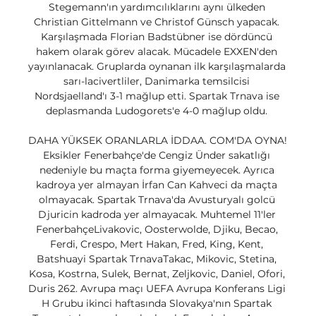
Stegemann'ın yardımcılıklarını aynı ülkeden 
Christian Gittelmann ve Christof Günsch yapacak. 
Karşılaşmada Florian Badstübner ise dördüncü 
hakem olarak görev alacak. Mücadele EXXEN'den 
yayınlanacak. Gruplarda oynanan ilk karşılaşmalarda 
sarı-lacivertliler, Danimarka temsilcisi 
Nordsjaelland'ı 3-1 mağlup etti. Spartak Trnava ise 
deplasmanda Ludogorets'e 4-0 mağlup oldu. 

DAHA YÜKSEK ORANLARLA İDDAA. COM'DA OYNA! 
Eksikler Fenerbahçe'de Cengiz Ünder sakatlığı 
nedeniyle bu maçta forma giyemeyecek. Ayrıca 
kadroya yer almayan İrfan Can Kahveci da maçta 
olmayacak. Spartak Trnava'da Avusturyalı golcü 
Djuricin kadroda yer almayacak. Muhtemel 11'ler 
FenerbahçeLivakovic, Oosterwolde, Djiku, Becao, 
Ferdi, Crespo, Mert Hakan, Fred, King, Kent, 
Batshuayi Spartak TrnavaTakac, Mikovic, Stetina, 
Kosa, Kostrna, Sulek, Bernat, Zeljkovic, Daniel, Ofori, 
Duris 262. Avrupa maçı UEFA Avrupa Konferans Ligi 
H Grubu ikinci haftasında Slovakya'nın Spartak 