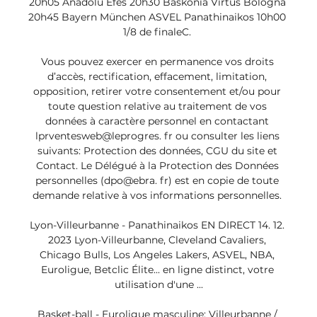
20h05 Anadolu Efes 20h30 Baskonia Virtus Bologna 
20h45 Bayern München ASVEL Panathinaikos 10h00 
1/8 de finaleC. 

Vous pouvez exercer en permanence vos droits 
d’accès, rectification, effacement, limitation, 
opposition, retirer votre consentement et/ou pour 
toute question relative au traitement de vos 
données à caractère personnel en contactant 
lprventesweb@leprogres. fr ou consulter les liens 
suivants: Protection des données, CGU du site et 
Contact. Le Délégué à la Protection des Données 
personnelles (dpo@ebra. fr) est en copie de toute 
demande relative à vos informations personnelles. 

Lyon-Villeurbanne - Panathinaikos EN DIRECT 14. 12. 
2023 Lyon-Villeurbanne, Cleveland Cavaliers, 
Chicago Bulls, Los Angeles Lakers, ASVEL, NBA, 
Euroligue, Betclic Élite... en ligne distinct, votre 
utilisation d'une ...

Basket-ball - Euroligue masculine: Villeurbanne / 