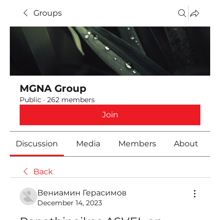
Groups
MGNA Group
Public
·
262 members
Join
Discussion
Media
Members
About
Back
Вениамин Герасимов
December 14, 2023