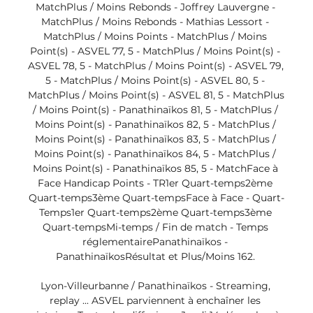
MatchPlus / Moins Rebonds - Joffrey Lauvergne - 
MatchPlus / Moins Rebonds - Mathias Lessort - 
MatchPlus / Moins Points - MatchPlus / Moins 
Point(s) - ASVEL 77, 5 - MatchPlus / Moins Point(s) - 
ASVEL 78, 5 - MatchPlus / Moins Point(s) - ASVEL 79, 
5 - MatchPlus / Moins Point(s) - ASVEL 80, 5 - 
MatchPlus / Moins Point(s) - ASVEL 81, 5 - MatchPlus 
/ Moins Point(s) - Panathinaïkos 81, 5 - MatchPlus / 
Moins Point(s) - Panathinaïkos 82, 5 - MatchPlus / 
Moins Point(s) - Panathinaïkos 83, 5 - MatchPlus / 
Moins Point(s) - Panathinaïkos 84, 5 - MatchPlus / 
Moins Point(s) - Panathinaïkos 85, 5 - MatchFace à 
Face Handicap Points - TR1er Quart-temps2ème 
Quart-temps3ème Quart-tempsFace à Face - Quart-
Temps1er Quart-temps2ème Quart-temps3ème 
Quart-tempsMi-temps / Fin de match - Temps 
réglementairePanathinaïkos - 
PanathinaïkosRésultat et Plus/Moins 162. 

Lyon-Villeurbanne / Panathinaïkos - Streaming, 
replay ... ASVEL parviennent à enchaîner les 