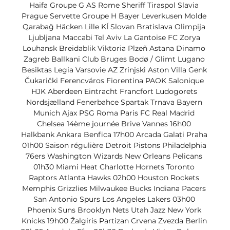
Haifa Groupe G AS Rome Sheriff Tiraspol Slavia 
Prague Servette Groupe H Bayer Leverkusen Molde 
Qarabağ Häcken Lille KÍ Slovan Bratislava Olimpija 
Ljubljana Maccabi Tel Aviv La Gantoise FC Zorya 
Louhansk Breidablik Viktoria Plzeň Astana Dinamo 
Zagreb Ballkani Club Bruges Bodø / Glimt Lugano 
Besiktas Legia Varsovie AZ Zrinjski Aston Villa Genk 
Čukarički Ferencváros Fiorentina PAOK Salonique 
HJK Aberdeen Eintracht Francfort Ludogorets 
Nordsjælland Fenerbahce Spartak Trnava Bayern 
Munich Ajax PSG Roma Paris FC Real Madrid 
Chelsea 14ème journée Brive Vannes 16h00 
Halkbank Ankara Benfica 17h00 Arcada Galați Praha 
01h00 Saison régulière Detroit Pistons Philadelphia 
76ers Washington Wizards New Orleans Pelicans 
01h30 Miami Heat Charlotte Hornets Toronto 
Raptors Atlanta Hawks 02h00 Houston Rockets 
Memphis Grizzlies Milwaukee Bucks Indiana Pacers 
San Antonio Spurs Los Angeles Lakers 03h00 
Phoenix Suns Brooklyn Nets Utah Jazz New York 
Knicks 19h00 Žalgiris Partizan Crvena Zvezda Berlin 