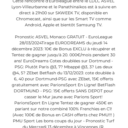
Cette rencontre d’Euroleague entre le LDLC ASVEL 
Lyon-Villeurbanne et le Panathinaikos est à suivre en 
direct à 21h00 sur SKWEEK TV, disponible en 
Chromecast, ainsi que sur les Smart TV comme 
Android, Apple et bientôt Samsung TV. 

Pronostic ASVEL Monaco GRATUIT - EuroLeague 
28/03/2024Tirage EURODREAMS du jeudi 14 
décembre 2023: 10€ de Bonus EXCLU à récupérer et 
Tentez de gagner jusqu'à 20. 000€/mois pendant 30 
ans! EuroDreams Cotes doublées sur Dortmund - 
PSG: Plutôt Paris @3, 7? Mbappé @3, 3? Les deux 
@4, 5? ZEbet Betflash du 13/12/2023: cote doublée à 
6, 40 pour Dortmund-PSG avec ZEbet, 15€ offerts 
gratuitement avec ParionsSport En Ligne! BetFlash 
DORTMUND - PSG: 15€ offerts SANS DEPOT pour 
casser le Mur jaune avec Parions Sport! 
ParionsSport En Ligne Tentez de gagner 450€ en 
pariant sur notre combiné 100% Frenchies en C1! 
(Avec 100€ de Bonus en CASH offerts chez PMU!!! ) 
PMU Sport Les bons coups du jour - Pronostic Turf 
du Mercredi 13 décembre à Vincennes (R. 
