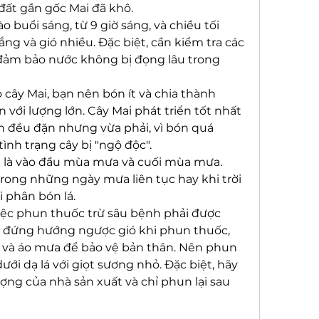
 đất gần gốc Mai đã khô.
ào buổi sáng, từ 9 giờ sáng, và chiều tối 
nắng và gió nhiều. Đặc biệt, cần kiểm tra các 
 đảm bảo nước không bị đọng lâu trong 
cây Mai, bạn nên bón ít và chia thành 
 với lượng lớn. Cây Mai phát triển tốt nhất 
 đều đặn nhưng vừa phải, vì bón quá 
ình trạng cây bị "ngộ độc".
g là vào đầu mùa mưa và cuối mùa mưa. 
ong những ngày mưa liên tục hay khi trời 
i phân bón lá.
iệc phun thuốc trừ sâu bệnh phải được 
n đứng hướng ngược gió khi phun thuốc, 
và áo mưa để bảo vệ bản thân. Nên phun 
ưới dạ lá với giọt sương nhỏ. Đặc biệt, hãy 
ợng của nhà sản xuất và chỉ phun lại sau 