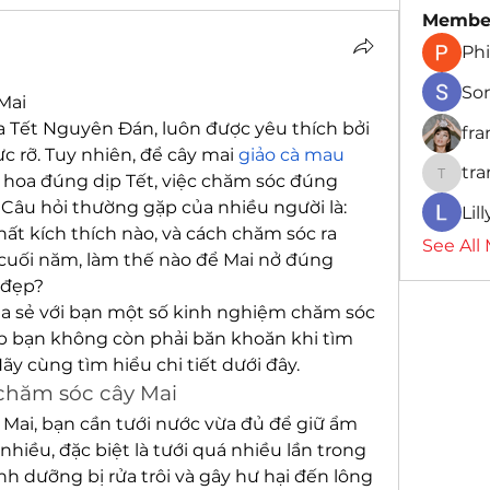
Membe
Phi
So
Mai
 Tết Nguyên Đán, luôn được yêu thích bởi 
fr
ực rỡ. Tuy nhiên, để cây mai 
giảo cà mau
tr
 hoa đúng dịp Tết, việc chăm sóc đúng 
traman
 Câu hỏi thường gặp của nhiều người là: 
Lil
hất kích thích nào, và cách chăm sóc ra 
See All
 cuối năm, làm thế nào để Mai nở đúng 
ở đẹp?
a sẻ với bạn một số kinh nghiệm chăm sóc 
iúp bạn không còn phải băn khoăn khi tìm 
Hãy cùng tìm hiểu chi tiết dưới đây.
chăm sóc cây Mai
 Mai, bạn cần tưới nước vừa đủ để giữ ẩm 
nhiều, đặc biệt là tưới quá nhiều lần trong 
nh dưỡng bị rửa trôi và gây hư hại đến lông 