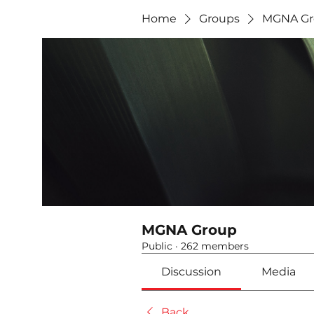
Home
Groups
MGNA Gr
MGNA Group
Public
·
262 members
Discussion
Media
Back