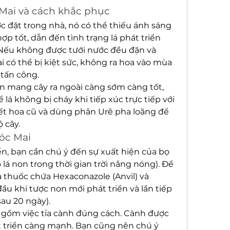
Mai và cách khắc phục
c đặt trong nhà, nó có thể thiếu ánh sáng 
 tốt, dẫn đến tình trạng lá phát triển 
 Nếu không được tưới nước đều đặn và 
 có thể bị kiệt sức, không ra hoa vào mùa 
 tấn công.
n mang cây ra ngoài càng sớm càng tốt, 
lá không bị cháy khi tiếp xúc trực tiếp với 
hết hoa cũ và dùng phân Urê pha loãng để 
 cây.
sóc Mai
ển, bạn cần chú ý đến sự xuất hiện của bọ 
 lá non trong thời gian trời nắng nóng). Để 
thuốc chứa Hexaconazole (Anvil) và 
đầu khi tược non mới phát triển và lần tiếp 
sau 20 ngày).
gồm việc tỉa cành đúng cách. Cành được 
t triển càng mạnh. Bạn cũng nên chú ý 