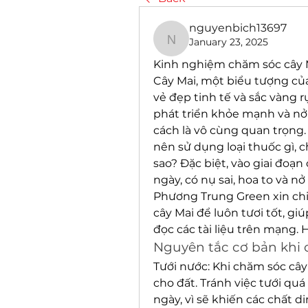
nguyenbich13697
January 23, 2025
nguyenbich13697
Kinh nghiệm chăm sóc cây 
Cây Mai, một biểu tượng của
vẻ đẹp tinh tế và sắc vàng r
phát triển khỏe mạnh và nở
cách là vô cùng quan trọng.
nên sử dụng loại thuốc gì, c
sao? Đặc biệt, vào giai đoạn
ngày, có nụ sai, hoa to và n
Phương Trung Green xin chi
cây Mai để luôn tươi tốt, g
đọc các tài liệu trên mạng. 
Nguyên tắc cơ bản khi 
Tưới nước: Khi chăm sóc cây
cho đất. Tránh việc tưới quá 
ngày, vì sẽ khiến các chất di