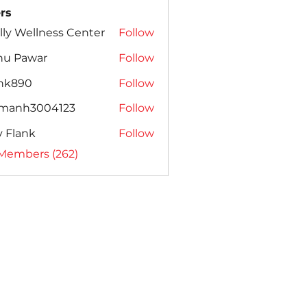
rs
lly Wellness Center
Follow
nu Pawar
Follow
ank890
Follow
amanh3004123
Follow
h3004123
ly Flank
Follow
 Members (262)