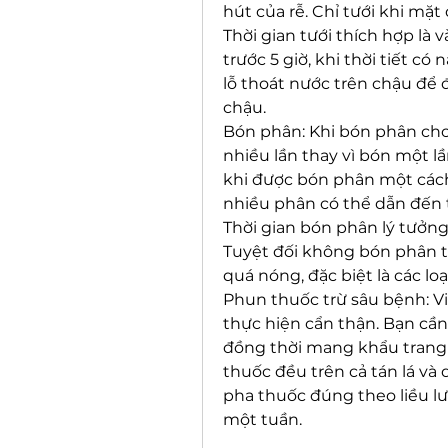
hút của rễ. Chỉ tưới khi mặt
Thời gian tưới thích hợp là v
trước 5 giờ, khi thời tiết có 
lỗ thoát nước trên chậu để
chậu.
Bón phân: Khi bón phân cho 
nhiều lần thay vì bón một lần
khi được bón phân một cách
nhiều phân có thể dẫn đến t
Thời gian bón phân lý tưởn
Tuyệt đối không bón phân tr
quá nóng, đặc biệt là các loạ
Phun thuốc trừ sâu bệnh: V
thực hiện cẩn thận. Bạn cầ
đồng thời mang khẩu trang 
thuốc đều trên cả tán lá và d
pha thuốc đúng theo liều lư
một tuần.