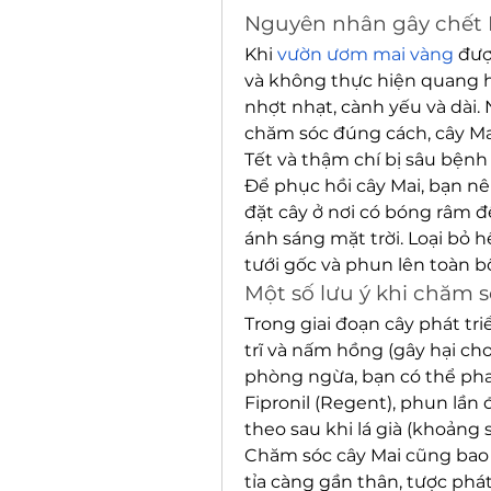
Nguyên nhân gây chết 
Khi 
vườn ươm mai vàng
 đượ
và không thực hiện quang hợp
nhợt nhạt, cành yếu và dài.
chăm sóc đúng cách, cây Mai
Tết và thậm chí bị sâu bệnh
Để phục hồi cây Mai, bạn nê
đặt cây ở nơi có bóng râm để 
ánh sáng mặt trời. Loại bỏ 
tưới gốc và phun lên toàn bộ
Một số lưu ý khi chăm 
Trong giai đoạn cây phát tri
trĩ và nấm hồng (gây hại cho
phòng ngừa, bạn có thể pha 
Fipronil (Regent), phun lần 
theo sau khi lá già (khoảng 
Chăm sóc cây Mai cũng bao 
tỉa càng gần thân, tược phá