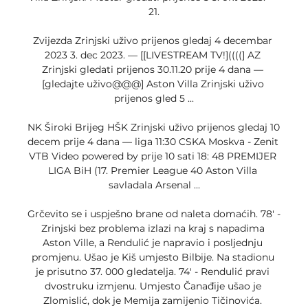
21.

Zvijezda Zrinjski uživo prijenos gledaj 4 decembar 
2023 3. dec 2023. — [[LIVESTREAM TV!]((((] AZ 
Zrinjski gledati prijenos 30.11.20 prije 4 dana — 
[gledajte uživo@@@] Aston Villa Zrinjski uživo 
prijenos gled 5 ...

NK Široki Brijeg HŠK Zrinjski uživo prijenos gledaj 10 
decem prije 4 dana — liga 11:30 CSKA Moskva - Zenit 
VTB Video powered by prije 10 sati 18: 48 PREMIJER 
LIGA BiH (17. Premier League 40 Aston Villa 
savladala Arsenal ...

Grčevito se i uspješno brane od naleta domaćih. 78' - 
Zrinjski bez problema izlazi na kraj s napadima 
Aston Ville, a Rendulić je napravio i posljednju 
promjenu. Ušao je Kiš umjesto Bilbije. Na stadionu 
je prisutno 37. 000 gledatelja. 74' - Rendulić pravi 
dvostruku izmjenu. Umjesto Čanađije ušao je 
Zlomislić, dok je Memija zamijenio Tičinovića. 
