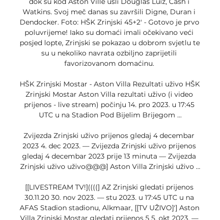
dok su kod Aston Ville ušli Douglas Luiz, Cash i 
Watkins. Svoj meč danas su završili Digne, Duran i 
Dendocker. Foto: HŠK Zrinjski 45+2' - Gotovo je prvo 
poluvrijeme! Iako su domaći imali očekivano veći 
posjed lopte, Zrinjski se pokazao u dobrom svjetlu te 
su u nekoliko navrata ozbiljno zaprijetili 
favorizovanom domaćinu. 

HŠK Zrinjski Mostar - Aston Villa Rezultati uživo HŠK 
Zrinjski Mostar Aston Villa rezultati uživo (i video 
prijenos - live stream) počinju 14. pro 2023. u 17:45 
UTC u na Stadion Pod Bijelim Brijegom ...

Zvijezda Zrinjski uživo prijenos gledaj 4 decembar 
2023 4. dec 2023. — Zvijezda Zrinjski uživo prijenos 
gledaj 4 decembar 2023 prije 13 minuta — Zvijezda 
Zrinjski uživo uživo@@@] Aston Villa Zrinjski uživo ...

[[LIVESTREAM TV!]((((] AZ Zrinjski gledati prijenos 
30.11.20 30. nov 2023. — stu 2023. u 17:45 UTC u na 
AFAS Stadion stadionu, Alkmaar, [[TV UŽIVO]'] Aston 
Villa Zrinjski Mostar gledati prijenos 5 5. okt 2023. — 