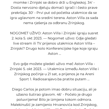
momke i Zrinjski se dobro drži u Engleskoj. 34' - 
Dosta nervozno djeluju domaći igrači i često prave 
prekršaja. 30' - Prvi put od početka utakmice da se 
igra uglavnom na sredini terena. Aston Villa za sada 
nema rješenja za odbranu Zrinjskog. 

NOGOMET UŽIVO: Aston Villa i Zrinjski igraju susret 
2. kola 5. okt 2023. — Nogomet uživo: Gdje gledati 
live stream ili TV prijenos utakmice Aston Villa – 
Zrinjski? Drugo kolo Konferencijske lige koje igraju 
Aston ...

Evo gdje možete gledati uživo meč Aston Villa - 
Zrinjski 5. okt 2023. — Utakmica između Aston Ville i 
Zrinjskog počinje u 21 sat, a prijenos je na Areni 
Sport 1. Radiosarajevo.ba pratite putem ...

Diego Carlos je potom imao dobru situaciju, ali je 
užasno šutirao glavom. 46' - Počelo je drugo 
poluvrijeme! Bilo je izmjena tokom odmora. 
Malekinušić je zamijenio Hrvanovića kod Zrinjskog, 