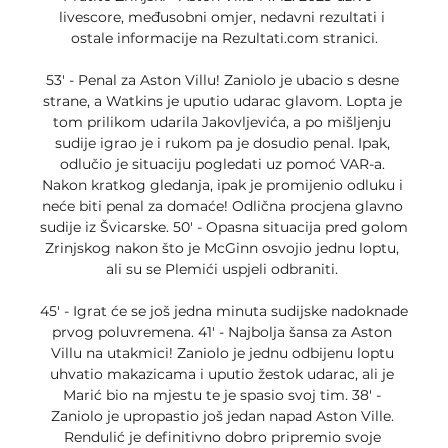
livescore, međusobni omjer, nedavni rezultati i 
ostale informacije na Rezultati.com stranici.

53' - Penal za Aston Villu! Zaniolo je ubacio s desne 
strane, a Watkins je uputio udarac glavom. Lopta je 
tom prilikom udarila Jakovljevića, a po mišljenju 
sudije igrao je i rukom pa je dosudio penal. Ipak, 
odlučio je situaciju pogledati uz pomoć VAR-a. 
Nakon kratkog gledanja, ipak je promijenio odluku i 
neće biti penal za domaće! Odlična procjena glavno 
sudije iz Švicarske. 50' - Opasna situacija pred golom 
Zrinjskog nakon što je McGinn osvojio jednu loptu, 
ali su se Plemići uspjeli odbraniti. 

45' - Igrat će se još jedna minuta sudijske nadoknade 
prvog poluvremena. 41' - Najbolja šansa za Aston 
Villu na utakmici! Zaniolo je jednu odbijenu loptu 
uhvatio makazicama i uputio žestok udarac, ali je 
Marić bio na mjestu te je spasio svoj tim. 38' - 
Zaniolo je upropastio još jedan napad Aston Ville. 
Rendulić je definitivno dobro pripremio svoje 