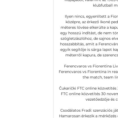
klubfutball m
Ilyen nincs, egyenlített a Fio
középre, az érkező Ikoné ped
méteres lövése elkerülte a kapu
egy hosszú indítást, de nem tö
szögletzászlóhoz, de sajnos elves
hosszabbítás, amit a Ferencvár
egyik segítője is sárga lapot ka
méterről kapura, de szerencsé
Ferencvaros vs Fiorentina Li
Ferencvaros vs Fiorentina in real
the match, team line
Čukarički FTC online közvetítés
FTC online közvetítés 30 novem
vezetőedzője és c
Csodálatos Fradi: szenzációs já
Hamarosan érkezik a mérkőzés ös