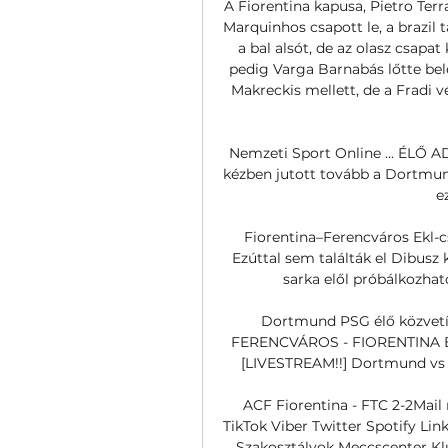
A Fiorentina kapusa, Pietro Terra
Marquinhos csapott le, a brazil
a bal alsót, de az olasz csapat 
pedig Varga Barnabás lőtte bele
Makreckis mellett, de a Fradi v
Nemzeti Sport Online ... ÉLŐ ADÁ
kézben jutott tovább a Dortmund
e
Fiorentina–Ferencváros Ekl-c
Ezúttal sem találták el Dibusz
sarka elől próbálkozhato
Dortmund PSG élő közvetít
FERENCVÁROS - FIORENTINA 
[LIVESTREAM!!] Dortmund vs PS
ACF Fiorentina - FTC 2-2Mai
TikTok Viber Twitter Spotify Lin
Szakosztályok Meccscenter Kl