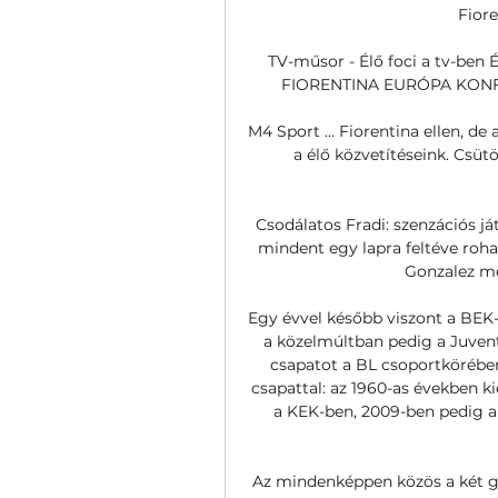
Fiore
TV-műsor - Élő foci a tv-ben
FIORENTINA EURÓPA KONF
M4 Sport ... Fiorentina ellen, de
a élő közvetítéseink. Csütö
Csodálatos Fradi: szenzációs já
mindent egy lapra feltéve roha
Gonzalez men
Egy évvel később viszont a BEK-b
a közelmúltban pedig a Juven
csapatot a BL csoportkörében
csapattal: az 1960-as években ki
a KEK-ben, 2009-ben pedig a
Az mindenképpen közös a két gá