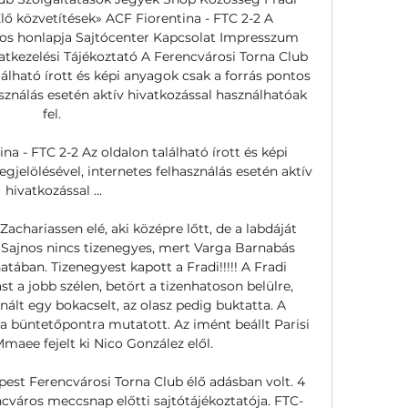
ő közvetítések» ACF Fiorentina - FTC 2-2 A 
alos honlapja Sajtócenter Kapcsolat Impresszum 
tkezelési Tájékoztató A Ferencvárosi Torna Club 
lálható írott és képi anyagok csak a forrás pontos 
sználás esetén aktív hivatkozással használhatóak 
fel. 

na - FTC 2-2 Az oldalon található írott és képi 
jelölésével, internetes felhasználás esetén aktív 
hivatkozással ...

Zachariassen elé, aki középre lőtt, de a labdáját 
 Sajnos nincs tizenegyes, mert Varga Barnabás 
natában. Tizenegyest kapott a Fradi!!!!! A Fradi 
 a jobb szélen, betört a tizenhatoson belülre, 
ált egy bokacselt, az olasz pedig buktatta. A 
a büntetőpontra mutatott. Az imént beállt Parisi 
ee fejelt ki Nico González elől. 

est Ferencvárosi Torna Club élő adásban volt. 4 
erencváros meccsnap előtti sajtótájékoztatója. FTC-