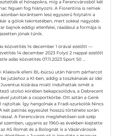
esztették el hónapokra, míg a Ferencvárosból két 
c Nguen fog hiányozni. A Fiorentina is remek 
 azonban korántsem lesz egyszerű folytatni a 
akár a gólok tekintetében, mert sokkal nagyobb 
r bajnok eddigi ellenfelei, ráadásul a formája is 
jezetten jónak tűnik. 

s közvetítés 14 december 1 órával ezelőtt — 
zvetítés 14 december 2023 Folyó 2 nappal ezelőtt 
adás közvetítés 07.11.2023 Sport 50 ...

i Klaksvík elleni BL-búcsú után három párharcot 
e jutáshoz a Kl-ben, addig a toszkánaiak az idei 
Juventus kizárása miatt indulhattak ismét a 
ejtező utolsó körében bekapcsolódva, a Debrecent 
ével jutottak a csoportkörbe. Ott aztán a Genk 
rajtoltak. Így hangolnak a Fradi-szurkolók Nincs 
A két patinás egyesület hosszú története során 
ással. A Ferencváros meglehetősen sok szép 
al szemben, ugyanis az 1960-as években kiejtette 
az AS Romát és a Bolognát is a Vásárvárosok 
ös döntőben a Juventust is legyőzte a magyar 