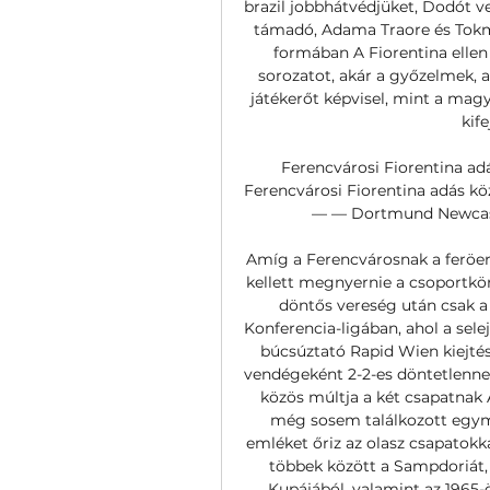
brazil jobbhátvédjüket, Dodót v
támadó, Adama Traore és Tokma
formában A Fiorentina ellen
sorozatot, akár a győzelmek, 
játékerőt képvisel, mint a magya
kife
Ferencvárosi Fiorentina adá
Ferencvárosi Fiorentina adás kö
— — Dortmund Newcastle 
Amíg a Ferencvárosnak a feröer
kellett megnyernie a csoportkörb
döntős vereség után csak a 
Konferencia-ligában, ahol a sel
búcsúztató Rapid Wien kiejtés
vendégeként 2-2-es döntetlennel 
közös múltja a két csapatnak 
még sosem találkozott egym
emléket őriz az olasz csapatokk
többek között a Sampdoriát, 
Kupájából, valamint az 1965-