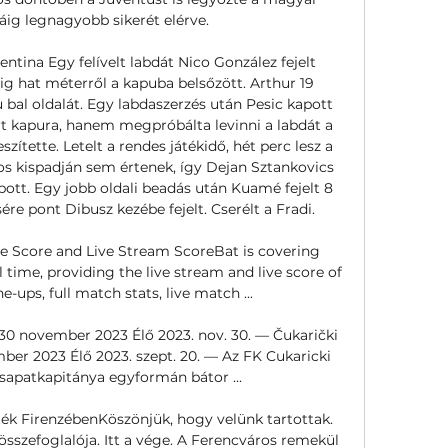
áig legnagyobb sikerét elérve. 

rentina Egy felívelt labdát Nico González fejelt 
ig hat méterről a kapuba belsőzött. Arthur 19 
 bal oldalát. Egy labdaszerzés után Pesic kapott 
rt kapura, hanem megpróbálta levinni a labdát a 
zítette. Letelt a rendes játékidő, hét perc lesz a 
os kispadján sem értenek, így Dejan Sztankovics 
pott. Egy jobb oldali beadás után Kuamé fejelt 8 
re pont Dibusz kezébe fejelt. Cserélt a Fradi. 

ve Score and Live Stream ScoreBat is covering 
 time, providing the live stream and live score of 
-ups, full match stats, live match ...

 30 november 2023 Élő 2023. nov. 30. — Čukarički 
ber 2023 Élő 2023. szept. 20. — Az FK Cukaricki 
sapatkapitánya egyformán bátor ...

ték FirenzébenKöszönjük, hogy velünk tartottak. 
szefoglalója. Itt a vége. A Ferencváros remekül 