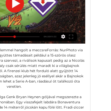
lemmel hangolt a meccsreForrás: NurPhoto via 
gyüttes támadásait például a 15-szörös olasz 
zervezi, a riválisok kapusait pedig az a Nicolás 
valy csak sérülés miatt maradt ki a világbajnok 
. A firenzei klub hét forduló alatt gyűjtött 14 
ságban, azaz jelenleg jó eséllyel akár a Bajnokok 
n lehet a Serie A-ban, ráadásul öt találkozó óta 
veretlen. 

lga Genk Bryan Heynen góljával megszerezte a 
thonában. Egy visszafejelt labdára Bonaventura 
 14 méterről jócskán kapu fölé lőtt. Fradi-ziccer 