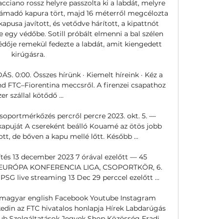
cciano rossz helyre passzolta ki a labdát, melyre 
 támadó kapura tört, majd 16 méterről megcélozta 
kapusa javított, és vetődve hárított, a kipattnót 
 egy védőbe. Sotill próbált elmenni a bal szélen 
édője remekül fedezte a labdát, amit kiengedett 
kirúgásra. 

S. 0:00. Összes hírünk · Kiemelt híreink · Kéz a 
 FTC–Fiorentina meccsről. A firenzei csapathoz 
zer szállal kötődő ...

soportmérkőzés percről percre 2023. okt. 5. — 
 kapuját A csereként beálló Kouamé az ötös jobb 
tt, de bőven a kapu mellé lőtt. Később ...

és 13 december 2023 7 órával ezelőtt — 45 
EURÓPA KONFERENCIA LIGA, CSOPORTKÖR, 6. 
G live streaming 13 Dec 29 perccel ezelőtt ...

l magyar english Facebook Youtube Instagram 
kedin az FTC hivatalos honlapja Hírek Labdarúgás 
ub Szolgáltatások Jegyek Shop Közösség Fradi 