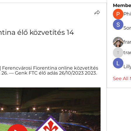
Membe
Phi
So
ina élő közvetítés 14 
fr
tr
traman
Lil
 Ferencvárosi Fiorentina online közvetítés 
 26. — Genk FTC élő adás 26/10/2023 2023. 
See All