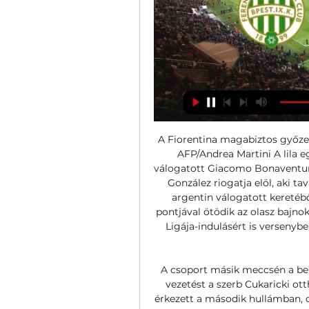
A Fiorentina magabiztos győze
AFP/Andrea Martini A lila e
válogatott Giacomo Bonaventura s
González riogatja elöl, aki ta
argentin válogatott keretéből
pontjával ötödik az olasz bajnok
Ligája-indulásért is versenybe
A csoport másik meccsén a be
vezetést a szerb Cukaricki ot
érkezett a második hullámban, de