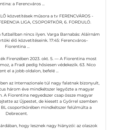
ntina: a Ferencváros ...

 ÉLŐ közvetítések műsora a tv FERENCVÁROS - 
ERENCIA LIGA, CSOPORTKÖR, 6. FORDULÓ.

 a futballban nincs ilyen. Varga Barnabás: Aláírnám 
rtöki élő közvetítéseink. 17:45: Ferencváros–
Fiorentina ...

ték Firenzében 2023. okt. 5. — A Fiorentina most 
moz, a Fradi pedig hősiesen védekezik. 63. Nico 
t el a jobb oldalon, befelé ...

en az Internazionale túl nagy falatnak bizonyult, 
tus három éve mindkétszer legyőzte a magyar 
. A Fiorentina negyedszer csap össze magyar 
ejtette az Újpestet, de kiesett a Győrrel szemben 
 BL csoportkörében mindkétszer felülmúlta a 
Debrecent. 

rdában, hogy lesznek nagy hiányzói: az olaszok 