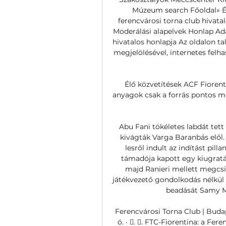
Múzeum search Főoldal» Él
ferencvárosi torna club hivat
Moderálási alapelvek Honlap Ada
hivatalos honlapja Az oldalon ta
megjelölésével, internetes felha
Élő közvetítések ACF Fiorenti
anyagok csak a forrás pontos meg
Abu Fani tökéletes labdát tett 
kivágták Varga Baranbás elől.
lesről indult az indítást pilla
támadója kapott egy kiugratást
majd Ranieri mellett megcsin
játékvezető gondolkodás nélkül 
beadását Samy Mma
Ferencvárosi Torna Club | Budap
ó. · 󰟠. 󰟝. FTC-Fiorentina: a F