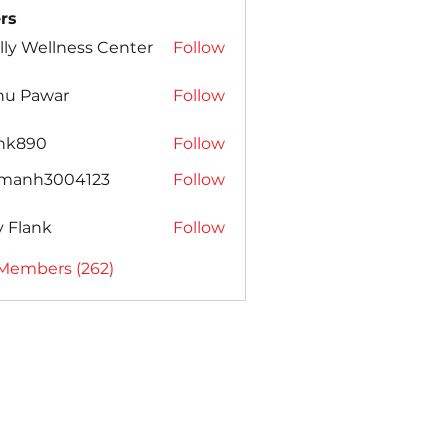
rs
lly Wellness Center
Follow
nu Pawar
Follow
ank890
Follow
amanh3004123
Follow
h3004123
ly Flank
Follow
 Members (262)