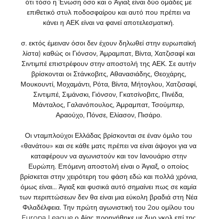
ότι τόσο η Ένωση όσο και ο Άγιαξ είναι δύο ομάδες με 
επιθετικό στυλ ποδοσφαίρου και αυτό που πρέπει να 
κάνει η ΑΕΚ είναι να φανεί αποτελεσματική. 

σ. εκτός έμειναν όσοι δεν έχουν δηλωθεί στην ευρωπαϊκή 
λίστα) καθώς οι Γιόνσον, Άμραμπατ, Βίντα, Χατζισαφί και 
Σιντιμπέ επιστρέφουν στην αποστολή της ΑΕΚ. Σε αυτήν 
βρίσκονται οι Στάνκοβιτς, Αθανασιάδης, Θεοχάρης, 
Μουκουντί, Μοχαμάντι, Ρότα, Βίντα, Μήτογλου, Χατζισαφί, 
Σιντιμπέ, Σιμάνσκι, Γιόνσον, Γκατσίνοβιτς, Πινέδα, 
Μάνταλος, Γαλανόπουλος, Άμραμπατ, Τσούμπερ, 
Αραούχο, Πόνσε, Ελίασον, Πισάρο. 

Οι νταμπλούχοι Ελλάδας βρίσκονται σε έναν όμιλο του 
«θανάτου» και σε κάθε ματς πρέπει να είναι άψογοι για να 
καταφέρουν να αγωνιστούν και τον Ιανουάριο στην 
Ευρώπη. Επόμενη αποστολή είναι ο Άγιαξ, ο οποίος 
βρίσκεται στην χειρότερη του φάση εδώ και πολλά χρόνια, 
όμως είναι… Άγιαξ και φυσικά αυτό σημαίνει πως σε καμία 
των περιπτώσεων δεν θα είναι μια εύκολη βραδιά στη Νέα 
Φιλαδέλφεια. Την πρώτη αγωνιστική του 2ου ομίλου του 
Europa League ο Αίας προηγήθηκε με δυο γκολ επί της 