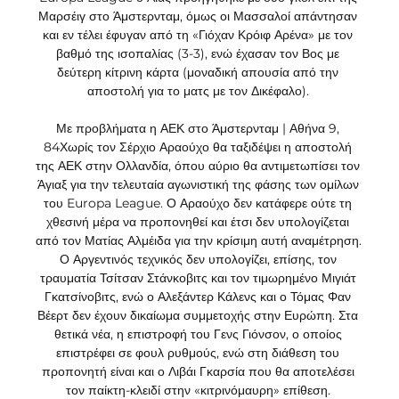
Μαρσέιγ στο Άμστερνταμ, όμως οι Μασσαλοί απάντησαν 
και εν τέλει έφυγαν από τη «Γιόχαν Κρόιφ Αρένα» με τον 
βαθμό της ισοπαλίας (3-3), ενώ έχασαν τον Βος με 
δεύτερη κίτρινη κάρτα (μοναδική απουσία από την 
αποστολή για το ματς με τον Δικέφαλο). 

Με προβλήματα η ΑΕΚ στο Άμστερνταμ | Αθήνα 9, 
84Χωρίς τον Σέρχιο Αραούχο θα ταξιδέψει η αποστολή 
της ΑΕΚ στην Ολλανδία, όπου αύριο θα αντιμετωπίσει τον 
Άγιαξ για την τελευταία αγωνιστική της φάσης των ομίλων 
του Europa League. Ο Αραούχο δεν κατάφερε ούτε τη 
χθεσινή μέρα να προπονηθεί και έτσι δεν υπολογίζεται 
από τον Ματίας Αλμέιδα για την κρίσιμη αυτή αναμέτρηση. 
Ο Αργεντινός τεχνικός δεν υπολογίζει, επίσης, τον 
τραυματία Τσίτσαν Στάνκοβιτς και τον τιμωρημένο Μιγιάτ 
Γκατσίνοβιτς, ενώ ο Αλεξάντερ Κάλενς και ο Τόμας Φαν 
Βέερτ δεν έχουν δικαίωμα συμμετοχής στην Ευρώπη. Στα 
θετικά νέα, η επιστροφή του Γενς Γιόνσον, ο οποίος 
επιστρέφει σε φουλ ρυθμούς, ενώ στη διάθεση του 
προπονητή είναι και ο Λιβάι Γκαρσία που θα αποτελέσει 
τον παίκτη-κλειδί στην «κιτρινόμαυρη» επίθεση. 
