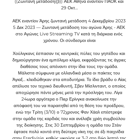
((Ζωντανή μετάδοση@)) ΑΕΚ Αθήνα εναντίον ΠΑΟΚ και 
29 Οκτ...

ΑΕΚ εναντίον Άρης ζωντανή μετάδοση 4 Δεκεμβρίου 2023 
5 Δεκ 2023 — Ζωντανή μετάδοση του αγώνα Άρης - ΑΕΚ 
στο Αγώνες Live Streaming TV κατά τη διάρκεια ενός 
χρόνου. Οι σύνδεσμοι είναι

Χούλιγκανς έσπασαν τις κεντρικές πύλες του γηπέδου και 
δημιούργησαν ένα εμπόλεμο κλίμα, εκφράζοντας τις άγριες 
διαθέσεις τους απέναντι στην ίδια τους την ομάδα. 
Μάλιστα σύμφωνα με ολλανδικά μέσα οι παίκτες του 
Άγιαξ… κλειδώθηκαν στα αποδυτήρια. Το ίδιο βράδυ ο Αίας 
απέλυσε τον τεχνικό διευθυντή, Σβεν Μίσλινταντ, ο οποίος 
αποχώρησε πέντε μήνες μετά την πρόσληψη του. Λίγα 
24ωρα αργότερα ο Πιερ Ερίνγκα ανακοίνωσε την 
απόφασή του να παραιτηθεί από τη θέση του προέδρου, 
ενώ την Τρίτη (3/10) ο 72χρονος Φαν Χάαλ επέστρεψε 
στην ομάδα της καρδιάς του και ανέλαβε χρέη συμβούλου 
της διοίκησης. Στις 30 Σεπτεμβρίου η ομάδα του Στέιν 
έφτασε πολύ κοντά στη δεύτερη νίκη της σε έξι παιχνίδια 
στην Eredivisie, καθώς νικούσε με 3-2 στο 84ο λεπτό της 