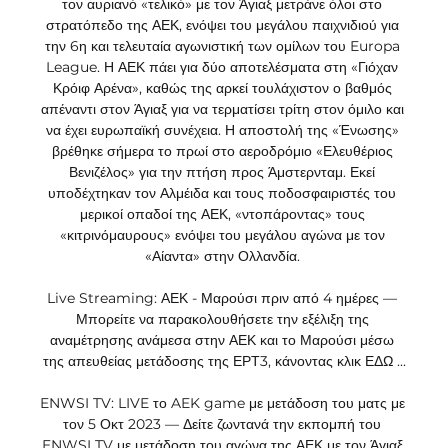
τον αυριανό «τελικό» με τον Άγιαξ μετράνε όλοι στο 
στρατόπεδο της ΑΕΚ, ενόψει του μεγάλου παιχνιδιού για 
την 6η και τελευταία αγωνιστική των ομίλων του Europa 
League. Η ΑΕΚ πάει για δύο αποτελέσματα στη «Γιόχαν 
Κρόιφ Αρένα», καθώς της αρκεί τουλάχιστον ο βαθμός 
απέναντι στον Άγιαξ για να τερματίσει τρίτη στον όμιλο και 
να έχει ευρωπαϊκή συνέχεια. Η αποστολή της «Ένωσης» 
βρέθηκε σήμερα το πρωί στο αεροδρόμιο «Ελευθέριος 
Βενιζέλος» για την πτήση προς Άμστερνταμ. Εκεί 
υποδέχτηκαν τον Αλμέιδα και τους ποδοσφαιριστές του 
μερικοί οπαδοί της ΑΕΚ, «ντοπάροντας» τους 
«κιτρινόμαυρους» ενόψει του μεγάλου αγώνα με τον 
«Αίαντα» στην Ολλανδία. 

Live Streaming: ΑΕΚ - Μαρούσι πριν από 4 ημέρες — 
Μπορείτε να παρακολουθήσετε την εξέλιξη της 
αναμέτρησης ανάμεσα στην ΑΕΚ και το Μαρούσι μέσω 
της απευθείας μετάδοσης της ΕΡΤ3, κάνοντας κλικ ΕΔΩ ...

ENWSI TV: LIVE το AEK game με μετάδοση του ματς με 
τον 5 Οκτ 2023 — Δείτε ζωντανά την εκπομπή του 
ENWSI TV με μετάδοση του αγώνα της ΑΕΚ με τον Άγιαξ.