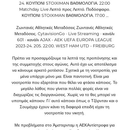
24. ΚΟΥΠΟΝΙ STOIXIMAN ΒΑΘΜΟΛΟΓΙΑ. 22:00 
Matchday Live Λεπτό προς Λεπτό. Ποδόσφαιρο. 
ΚΟΥΠΟΝΙ STOIXIMAN ΒΑΘΜΟΛΟΓΙΑ. 17:00 ...

Ζωντανές Αθλητικές Μεταδόσεις Ζωντανές Αθλητικές 
Μεταδόσεις. CytavisionGo · Live Streaming · κανάλι 
601 · κανάλι AJAX - AEK UEFA EUROPA LEAGUE 
2023-24. 205. 22:00. WEST HAM UTD - FREIBURG

Πρέπει να προσαρμόζουμε τα λεπτά της προπόνησης και 
της συμμετοχής στους αγώνες. Αυτό έχει ως αποτέλεσμα 
να κάνουμε αρκετό ροτέισον. Σχετικά με τη νοοτροπία, για 
μένα υπάρχει μόνο μια. Είναι παντοτινή. Είναι μια 
νοοτροπία που εξαρτάται που θέλει να φτάσει κάποιος. Το 
μεγάλο λάθος που γίνεται πολλές φορές είναι να 
διαχωρίζεις τις διοργανώσεις. Χωρίς να το θες μπορεί να 
υποτιμάς κάποιον. Γι’ αυτό κάποιοι όπως ο Τζόρνταν και ο 
Σουμάχερ έχουν κάνει τη διαφορά επειδή είχαν τη 
νοοτροπία του νικητή. 

Με προβλήματα στο Άμστερνταμ η ΑΕΚΑντίστροφα για 