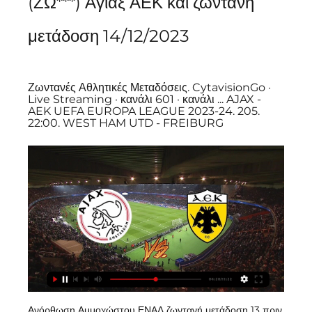
(ΖΩ***) Άγιαξ ΑΕΚ και ζωντανή 
μετάδοση 14/12/2023
Ζωντανές Αθλητικές Μεταδόσεις. CytavisionGo · 
Live Streaming · κανάλι 601 · κανάλι ... AJAX - 
AEK UEFA EUROPA LEAGUE 2023-24. 205. 
22:00. WEST HAM UTD - FREIBURG
Ανόρθωση Αμμοχώστου ΕΝΑΔ ζωντανή μετάδοση 13 πριν 