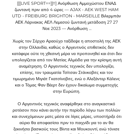
[[[LIVE SPORT==]]!!] Ανόρθωση Αμμοχώστου ΕΝΑΔ 
ζωντανή πριν από 4 ώρες — AJAX - AEK WEST HAM 
UTD - FREIBURG BRIGHTON - MARSEILLE Βιλερμπάν 
ΑΕΚ Λάρνακας ΑΕΛ Λεμεσού ζωντανή μετάδοση 27 27 
Νοε 2023 — Ανόρθωση ...

Χωρίς τον Σέρχιο Αραούχο ταξίδεψε η αποστολή της ΑΕΚ 
στην Ολλανδία, καθώς ο Αργεντινός επιθετικός δεν 
κατάφερε ούτε τη χθεσινή μέρα να προπονηθεί και έτσι δεν 
υπολογίζεται από τον Ματίας Αλμέιδα για την κρίσιμη αυτή 
αναμέτρηση. Ο Αργεντινός τεχνικός δεν υπολογίζει, 
επίσης, τον τραυματία Τσίτσαν Στάνκοβιτς και τον 
τιμωρημένο Μιγιάτ Γκατσίνοβιτς, ενώ ο Αλεξάντερ Κάλενς 
και ο Τόμας Φαν Βέερτ δεν έχουν δικαίωμα συμμετοχής 
στην Ευρώπη. 

Ο Αργεντινός τεχνικός αναφέρθηκε στο αναγκαστικό 
ροτέισον που κάνει αυτήν την περίοδο λόγω των πολλών 
και συνεχόμενων ματς μέσα σε λίγες μέρες, υποστήριξε ότι 
αύριο θα αποφασίσει πριν το παιχνίδι για το αν θα 
ξεκινήσει βασικούς τους Βίντα και Μουκουντί, ενώ τόνισε 