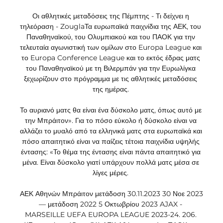
Οι αθλητικές μεταδόσεις της Πέμπτης - Τι δείχνει η 
τηλεόραση - ZouglaΤα ευρωπαϊκά παιχνίδια της ΑΕΚ, του 
Παναθηναϊκού, του Ολυμπιακού και του ΠΑΟΚ για την 
τελευταία αγωνιστική των ομίλων στο Europa League και 
το Europa Conference League και το εκτός έδρας ματς 
του Παναθηναϊκού με τη Βιλερμπάν για την Ευρωλίγκα 
ξεχωρίζουν στο πρόγραμμα με τις αθλητικές μεταδόσεις 
της ημέρας. 

Το αυριανό ματς θα είναι ένα δύσκολο ματς, όπως αυτό με 
την Μπράιτον». Για το πόσο εύκολο ή δύσκολο είναι να 
αλλάζει το μυαλό από τα ελληνικά ματς στα ευρωπαϊκά και 
πόσο απαιτητικό είναι να παίζεις τέτοια παιχνίδια υψηλής 
έντασης: «Το θέμα της έντασης είναι πάντα απαιτητικό για 
μένα. Είναι δύσκολο γιατί υπάρχουν πολλά ματς μέσα σε 
λίγες μέρες. 

ΑΕΚ Αθηνών Μπράιτον μετάδοση 30.11.2023 30 Νοε 2023 
— μετάδοση 2022 5 Οκτωβρίου 2023 AJAX - 
MARSEILLE UEFA EUROPA LEAGUE 2023-24. 206. 