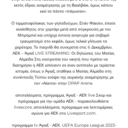
εκτός έδρας αναμέτρησης με τη Βααλβάικ, όμως κάπου 
εκεί τα πάντα «πάγωσαν». 

Ο τερματοφύλακας των γηπεδούχων, Ετιέν Φάεσεν, έπεσε 
αναίσθητος στο χορτάρι μετά από σύγκρουση με τον 
Μπρόμπεϊ και υπήρχε έντονη ανησυχία για σοβαρό 
τραυματισμό στο κεφάλι, όμως τελικά γλίτωσε τα 
χειρότερα. Το παιχνίδι θα συνεχιστεί στις 6 Δεκεμβρίου. 
ΑΕΚ – Άγιαξ LIVE STREAMING: Οι δηλώσεις του Ματίας 
Αλμέιδα Στη νοοτροπία του νικητή που πρέπει να 
διατηρήσει η ΑΕΚ απέναντι σε έναν αντίπαλο με τεράστια 
ιστορία, όπως ο Άγιαξ, στάθηκε ο Ματίας Αλμέιδα στη 
συνέντευξη Τύπου ενόψει της αυριανής αναμέτρησης με 
τον «Αίαντα» στην OPAP Arena. 

αποτελέσματα, πρόγραμμα, Άγιαξ - ΑΕΚ live Σκορ και 
πρόγραμμα για την ομάδα ΑΕΚ - παρακολουθείστε 
livescore, αποτελέσματα, πρόγραμμα και λεπτομέρειες 
αγώνα για ΑΕΚ στο Livesport.com.

προγραμμα tv Άγιαξ - ΑΕΚ. UEFA Europa League 2023-