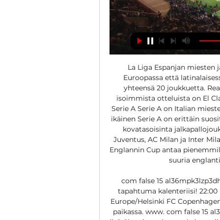
La Liga Espanjan miesten ja
Euroopassa että latinalaise
yhteensä 20 joukkuetta. Real
isoimmista otteluista on El Cla
Serie A Serie A on Italian miest
ikäinen Serie A on erittäin suosi
kovatasoisinta jalkapallojou
Juventus, AC Milan ja Inter Mil
Englannin Cup antaa pienemmille
suuria englanti
com false 15 al36mpk3lzp3dh
tapahtuma kalenteriisi! 22:00
Europe/Helsinki FC Copenhagen –
paikassa. www. com false 15 a