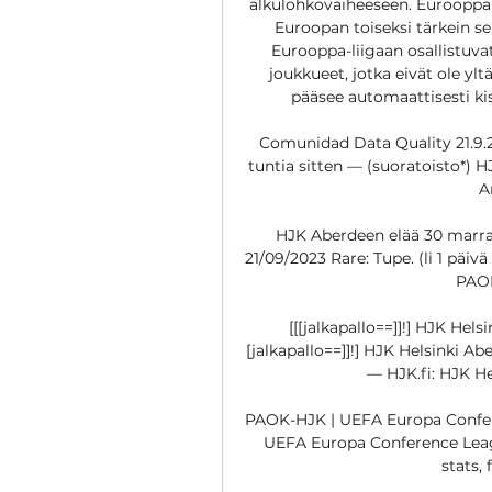
alkulohkovaiheeseen. Eurooppa-
Euroopan toiseksi tärkein seu
Eurooppa-liigaan osallistuva
joukkueet, jotka eivät ole ylt
pääsee automaattisesti ki
Comunidad Data Quality 21.9.2
tuntia sitten — (suoratoisto*) H
A
HJK Aberdeen elää 30 marras
21/09/2023 Rare: Tupe. (li 1 päiv
PAOK 
[[[jalkapallo==]]!] HJK Hel
[jalkapallo==]]!] HJK Helsinki Ab
— HJK.fi: HJK Hel
PAOK-HJK | UEFA Europa Confere
UEFA Europa Conference Leag
stats,