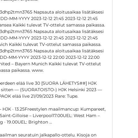
dhp2tmn3765 Napsauta aloitusaikaa lisätäksesi 
 DD-MM-YYYY 2023-12-12 21:45 2023-12-12 21:45 
nsea Kaikki tulevat TV-ottelut samassa paikassa. 
dhp2tmn3765 Napsauta aloitusaikaa lisätäksesi 
 DD-MM-YYYY 2023-12-12 21:45 2023-12-12 21:45 
ich Kaikki tulevat TV-ottelut samassa paikassa. 
dhp2tmn3765 Napsauta aloitusaikaa lisätäksesi 
 DD-MM-YYYY 2023-12-12 22:00 2023-12-12 22:00 
ited – Bayern Munich Kaikki tulevat TV-ottelut 
assa paikassa. www. 

erdeen elää live 30 [SUORA LÄHETYS##] HJK 
a sitten — (SUORATOISTO-) HJK Helsinki 2023 — 
PAOK elää live 21/09/2023 Rare: Tupe.

OK - HJK · 13.25Freestylen maailmancup: Kumpareet, 
Saint-Gilloise – Liverpool17.00UEL: West Ham – 
g · 19.00UEL: Brighton ...

ailman seuratuin jalkapallo-ottelu. Kisoja on 