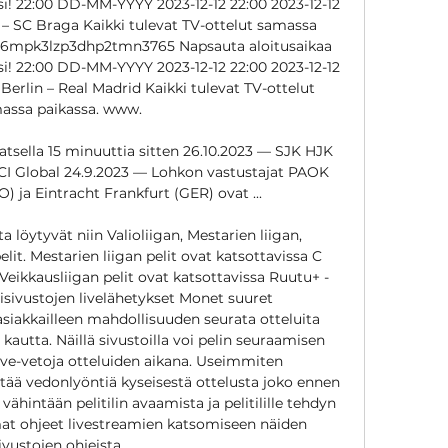
si! 22:00 DD-MM-YYYY 2023-12-12 22:00 2023-12-12 
 – SC Braga Kaikki tulevat TV-ottelut samassa 
l36mpk3lzp3dhp2tmn3765 Napsauta aloitusaikaa 
si! 22:00 DD-MM-YYYY 2023-12-12 22:00 2023-12-12 
erlin – Real Madrid Kaikki tulevat TV-ottelut 
assa paikassa. www. 

atsella 15 minuuttia sitten 26.10.2023 — SJK HJK 
CCI Global 24.9.2023 — Lohkon vastustajat PAOK 
 ja Eintracht Frankfurt (GER) ovat ...

a löytyvät niin Valioliigan, Mestarien liigan, 
it. Mestarien liigan pelit ovat katsottavissa C 
ikkausliigan pelit ovat katsottavissa Ruutu+ -
isivustojen livelähetykset Monet suuret 
siakkailleen mahdollisuuden seurata otteluita 
autta. Näillä sivustoilla voi pelin seuraamisen 
ve-vetoja otteluiden aikana. Useimmiten 
tää vedonlyöntiä kyseisestä ottelusta joko ennen 
 vähintään pelitilin avaamista ja pelitilille tehdyn 
at ohjeet livestreamien katsomiseen näiden 
ivustojen ohjeista. 
