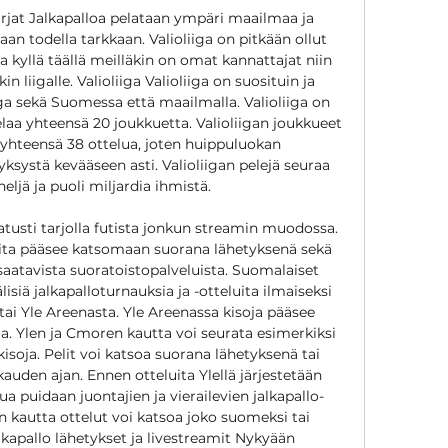
rjat Jalkapalloa pelataan ympäri maailmaa ja 
taan todella tarkkaan. Valioliiga on pitkään ollut 
 kyllä täällä meilläkin on omat kannattajat niin 
n liigalle. Valioliiga Valioliiga on suosituin ja 
ga sekä Suomessa että maailmalla. Valioliiga on 
elaa yhteensä 20 joukkuetta. Valioliigan joukkueet 
yhteensä 38 ottelua, joten huippuluokan 
syksystä kevääseen asti. Valioliigan pelejä seuraa 
neljä ja puoli miljardia ihmistä. 

taatusti tarjolla futista jonkun streamin muodossa. 
ita pääsee katsomaan suorana lähetyksenä sekä 
ä saatavista suoratoistopalveluista. Suomalaiset 
siä jalkapalloturnauksia ja -otteluita ilmaiseksi 
 tai Yle Areenasta. Yle Areenassa kisoja pääsee 
a. Ylen ja Cmoren kautta voi seurata esimerkiksi 
soja. Pelit voi katsoa suorana lähetyksenä tai 
auden ajan. Ennen otteluita Ylellä järjestetään 
ua puidaan juontajien ja vierailevien jalkapallo-
n kautta ottelut voi katsoa joko suomeksi tai 
alkapallo lähetykset ja livestreamit Nykyään 