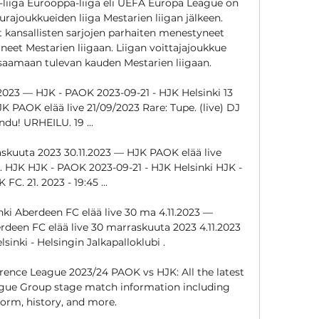
liiga Eurooppa-liiga eli UEFA Europa League on 
rajoukkueiden liiga Mestarien liigan jälkeen. 
t kansallisten sarjojen parhaiten menestyneet 
äneet Mestarien liigaan. Liigan voittajajoukkue 
saamaan tulevan kauden Mestarien liigaan. 

023 — HJK - PAOK 2023-09-21 - HJK Helsinki 13 
JK PAOK elää live 21/09/2023 Rare: Tupe. (live) DJ 
ndu! URHEILU. 19 ...

kuuta 2023 30.11.2023 — HJK PAOK elää live 
ä . HJK HJK - PAOK 2023-09-21 - HJK Helsinki HJK - 
FC. 21. 2023 - 19:45 ...

sinki Aberdeen FC elää live 30 ma 4.11.2023 — 
erdeen FC elää live 30 marraskuuta 2023 4.11.2023 
sinki - Helsingin Jalkapalloklubi .

nce League 2023/24 PAOK vs HJK: All the latest 
ue Group stage match information including 
 form, history, and more.
