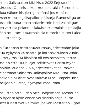
htien. Jalkapallon MM-kisat 2022 järjestetään 
lukuussa Qatarissa kuumuuden takia. Euroopan 
ukoa näiden kisojen ajan, tämä jos mikä on 
ksan miesten jalkapallon pääsarja Bundesliiga on 
ossa sitä seurataan ahkerimmin heti Valioliigan 
n varrella pelannut lukuisia suomalaisia pelaajia 
hdään muutamia suomalaisia futareita kuten Lukas 
Hradecky. 

on Euroopan mestaruusturnaus järjestetään joka 
istuu nykyään 24 maata, ja koronaviruksen vuoksi 
iirretyissä EM-kisoissa oli ensimmäistä kertaa 
a on että Huuhkajat selvittävät tiensä myös 
soihin. Vuonna 2024 järjestettävät seuraavat 
pelaamaan Saksassa. Jalkapallon MM-kisat Joka 
kapallon MM-kisat ovat valtava urheilutapahtuma, 
miljoonia katsojia ympäri maailmaa. 

sallisten otteluiden otteluohjelmaan. Mestarien 
o hyvissä ajoin ennen varsinaisia sarjakausia. 
eet lunastavat valmiiksi paikan Mestarien liigan 