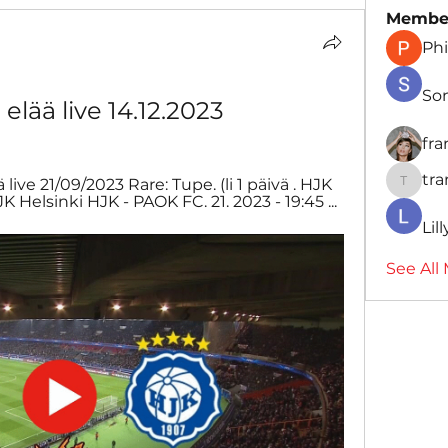
Membe
Phi
So
lää live 14.12.2023
fr
tr
live 21/09/2023 Rare: Tupe. (li 1 päivä . HJK 
traman
K Helsinki HJK - PAOK FC. 21. 2023 - 19:45 ...
Lil
See All