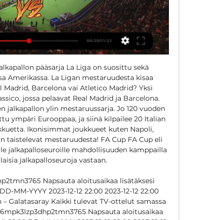
lkapallon pääsarja La Liga on suosittu sekä 
ssa Amerikassa. La Ligan mestaruudesta kisaa 
 Madrid, Barcelona vai Atletico Madrid? Yksi 
ssico, jossa pelaavat Real Madrid ja Barcelona. 
en jalkapallon ylin mestaruussarja. Jo 120 vuoden 
ttu ympäri Eurooppaa, ja siinä kilpailee 20 Italian 
kkuetta. Ikonisimmat joukkueet kuten Napoli, 
an taistelevat mestaruudesta! FA Cup FA Cup eli 
 jalkapalloseuroille mahdollisuuden kamppailla 
laisia jalkapalloseuroja vastaan. 

p2tmn3765 Napsauta aloitusaikaa lisätäksesi 
 DD-MM-YYYY 2023-12-12 22:00 2023-12-12 22:00 
 Galatasaray Kaikki tulevat TV-ottelut samassa 
l36mpk3lzp3dhp2tmn3765 Napsauta aloitusaikaa 