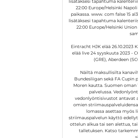
lisätäksesi tapahtuma kalenterii
22:00 Europe/Helsinki Napoli
paikassa. www. com false 15 a
lisätäksesi tapahtuma kalenterii
22:00 Europe/Helsinki Union B
sam
Eintracht HJK elää 26.10.2023 K
elää live 24 syyskuuta 2023 - 
(GRE), Aberdeen (SCO)
Näiltä maksullisilta kanavilt
Bundesliigan sekä FA Cupin pel
Moren kautta. Suomen oman Ve
palvelussa. Vedonlyönt
vedonlyöntisivustot antavat a
omien striimauspalveluidensa k
lomassa asettaa myös li
striimauspalvelun käyttö edellyt
ottelun alkua tai sen alettua, tai
talletuksen. Katso tarkemm
s