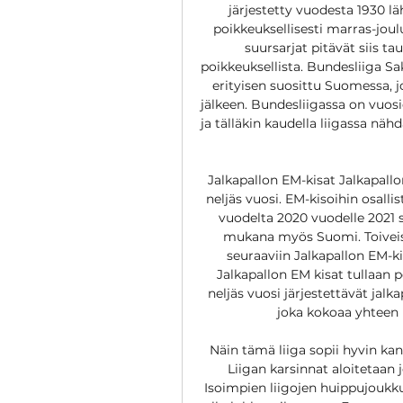
järjestetty vuodesta 1930 lä
poikkeuksellisesti marras-jou
suursarjat pitävät siis ta
poikkeuksellista. Bundesliiga Sa
erityisen suosittu Suomessa, j
jälkeen. Bundesliigassa on vuosie
ja tälläkin kaudella liigassa nä
Jalkapallon EM-kisat Jalkapall
neljäs vuosi. EM-kisoihin osall
vuodelta 2020 vuodelle 2021 s
mukana myös Suomi. Toiveiss
seuraaviin Jalkapallon EM-ki
Jalkapallon EM kisat tullaan 
neljäs vuosi järjestettävät jal
joka kokoaa yhteen 
Näin tämä liiga sopii hyvin kan
Liigan karsinnat aloitetaan j
Isoimpien liigojen huippujoukku