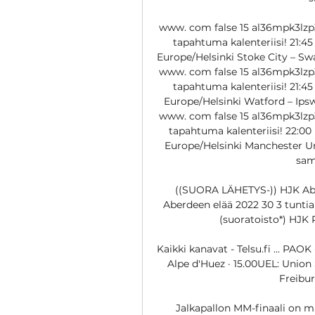
www. com false 15 al36mpk3lzp3
tapahtuma kalenteriisi! 21:45
Europe/Helsinki Stoke City – Swa
www. com false 15 al36mpk3lzp3
tapahtuma kalenteriisi! 21:45
Europe/Helsinki Watford – Ipsw
www. com false 15 al36mpk3lzp3
tapahtuma kalenteriisi! 22:00
Europe/Helsinki Manchester Un
sam
((SUORA LÄHETYS-)) HJK Ab
Aberdeen elää 2022 30 3 tunti
(suoratoisto*) HJK 
Kaikki kanavat - Telsu.fi ... PA
Alpe d'Huez · 15.00UEL: Union 
Freibur
Jalkapallon MM-finaali on ma