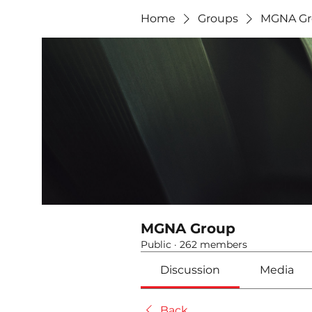
Home
Groups
MGNA Gr
MGNA Group
Public
·
262 members
Discussion
Media
Back