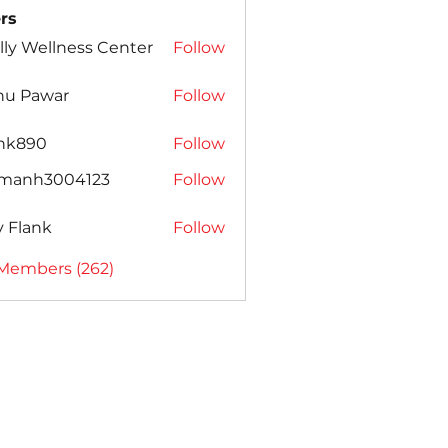
rs
lly Wellness Center
Follow
nu Pawar
Follow
ank890
Follow
amanh3004123
Follow
h3004123
ly Flank
Follow
 Members (262)