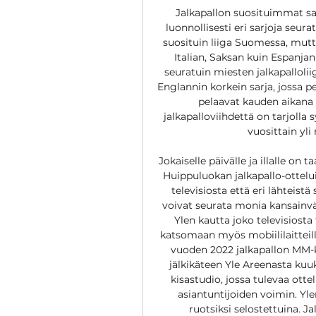
Jalkapallon suosituimmat sa
luonnollisesti eri sarjoja seura
suosituin liiga Suomessa, mutta
Italian, Saksan kuin Espanjanki
seuratuin miesten jalkapallolii
Englannin korkein sarja, jossa p
pelaavat kauden aikana 
jalkapalloviihdettä on tarjolla 
vuosittain yli 
Jokaiselle päivälle ja illalle on 
Huippuluokan jalkapallo-ottelu
televisiosta että eri lähteist
voivat seurata monia kansainväli
Ylen kautta joko televisiosta
katsomaan myös mobiililaitteill
vuoden 2022 jalkapallon MM-ki
jälkikäteen Yle Areenasta kuuk
kisastudio, jossa tulevaa ottel
asiantuntijoiden voimin. Yle
ruotsiksi selostettuina. J