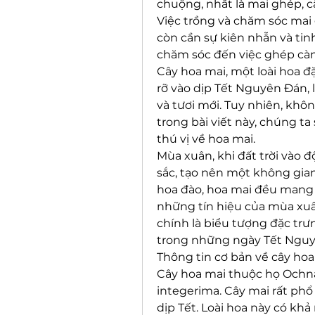
chuộng, nhất là mai ghép, c
Việc trồng và chăm sóc mai 
còn cần sự kiên nhẫn và tin
chăm sóc đến việc ghép cà
Cây hoa mai, một loài hoa đ
rỡ vào dịp Tết Nguyên Đán,
và tươi mới. Tuy nhiên, không 
trong bài viết này, chúng t
thú vị về hoa mai.
Mùa xuân, khi đất trời vào đ
sắc, tạo nên một không gian
hoa đào, hoa mai đều mang m
những tín hiệu của mùa xuân 
chính là biểu tượng đặc trư
trong những ngày Tết Nguy
Thông tin cơ bản về cây hoa
Cây hoa mai thuộc họ Ochna
integerima. Cây mai rất phổ
dịp Tết. Loài hoa này có khả 