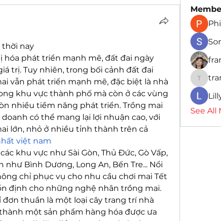
Membe
Phi
So
 thời nay
hị hóa phát triển mạnh mẽ, đất đai ngày 
fr
á trị. Tuy nhiên, trong bối cảnh đất đai 
tr
ai vẫn phát triển mạnh mẽ, đặc biệt là nhà 
traman
ong khu vực thành phố mà còn ở các vùng 
Lil
còn nhiều tiềm năng phát triển. Trồng mai 
See All
doanh có thể mang lại lợi nhuận cao, với 
i lớn, nhỏ ở nhiều tỉnh thành trên cả 
nhất việt nam
các khu vực như Sài Gòn, Thủ Đức, Gò Vấp, 
ận như Bình Dương, Long An, Bến Tre... Nổi 
hông chỉ phục vụ cho nhu cầu chơi mai Tết 
ổn định cho những nghệ nhân trồng mai.
đơn thuần là một loại cây trang trí nhà 
ở thành một sản phẩm hàng hóa được ưa 