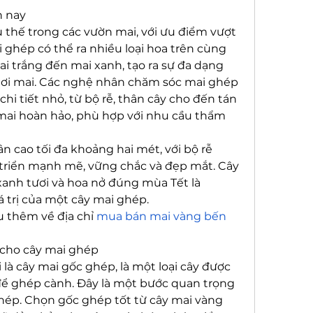
n nay
thế trong các vườn mai, với ưu điểm vượt 
i ghép có thể ra nhiều loại hoa trên cùng 
i trắng đến mai xanh, tạo ra sự đa dạng 
hơi mai. Các nghệ nhân chăm sóc mai ghép 
i tiết nhỏ, từ bộ rễ, thân cây cho đến tán 
 mai hoàn hảo, phù hợp với nhu cầu thẩm 
 cao tối đa khoảng hai mét, với bộ rễ 
 triển mạnh mẽ, vững chắc và đẹp mắt. Cây 
xanh tươi và hoa nở đúng mùa Tết là 
 trị của một cây mai ghép.
 thêm về địa chỉ 
mua bán mai vàng bến 
 cho cây mai ghép
 là cây mai gốc ghép, là một loại cây được 
để ghép cành. Đây là một bước quan trọng 
hép. Chọn gốc ghép tốt từ cây mai vàng 