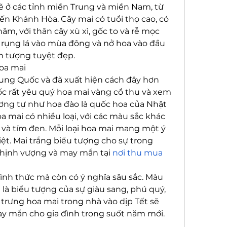
 ở các tỉnh miền Trung và miền Nam, từ 
 Khánh Hòa. Cây mai có tuổi thọ cao, có 
ăm, với thân cây xù xì, gốc to và rễ mọc 
 rụng lá vào mùa đông và nở hoa vào đầu 
h tượng tuyệt đẹp.
oa mai
ung Quốc và đã xuất hiện cách đây hơn 
 rất yêu quý hoa mai vàng cổ thụ và xem 
ơng tự như hoa đào là quốc hoa của Nhật 
a mai có nhiều loại, với các màu sắc khác 
và tím đen. Mỗi loại hoa mai mang một ý 
ệt. Mai trắng biểu tượng cho sự trong 
thịnh vượng và may mắn tại 
nơi thu mua 
nh thức mà còn có ý nghĩa sâu sắc. Màu 
à biểu tượng của sự giàu sang, phú quý, 
 trưng hoa mai trong nhà vào dịp Tết sẽ 
ay mắn cho gia đình trong suốt năm mới.