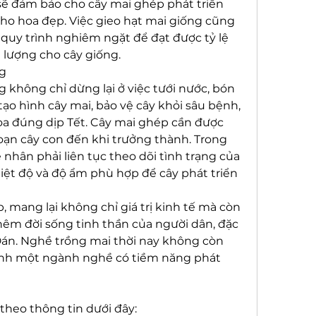
ẽ đảm bảo cho cây mai ghép phát triển 
ho hoa đẹp. Việc gieo hạt mai giống cũng 
 quy trình nghiêm ngặt để đạt được tỷ lệ 
lượng cho cây giống.
ng
 không chỉ dừng lại ở việc tưới nước, bón 
o hình cây mai, bảo vệ cây khỏi sâu bệnh, 
a đúng dịp Tết. Cây mai ghép cần được 
oạn cây con đến khi trưởng thành. Trong 
 nhân phải liên tục theo dõi tình trạng của 
iệt độ và độ ẩm phù hợp để cây phát triển 
, mang lại không chỉ giá trị kinh tế mà còn 
m đời sống tinh thần của người dân, đặc 
Đán. Nghề trồng mai thời nay không còn 
hành một ngành nghề có tiềm năng phát 
theo thông tin dưới đây: