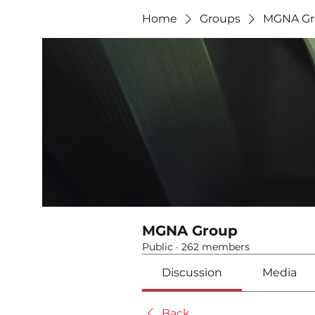
Home
Groups
MGNA Gr
MGNA Group
Public
·
262 members
Discussion
Media
Back