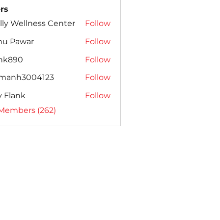
rs
lly Wellness Center
Follow
nu Pawar
Follow
ank890
Follow
amanh3004123
Follow
h3004123
ly Flank
Follow
 Members (262)