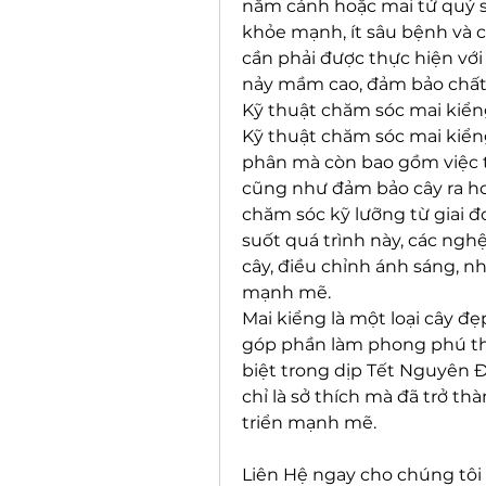
năm cánh hoặc mai tứ quý s
khỏe mạnh, ít sâu bệnh và c
cần phải được thực hiện với
nảy mầm cao, đảm bảo chất 
Kỹ thuật chăm sóc mai kiể
Kỹ thuật chăm sóc mai kiểng
phân mà còn bao gồm việc tạ
cũng như đảm bảo cây ra ho
chăm sóc kỹ lưỡng từ giai đ
suốt quá trình này, các nghệ
cây, điều chỉnh ánh sáng, nh
mạnh mẽ.
Mai kiểng là một loại cây đẹp
góp phần làm phong phú thê
biệt trong dịp Tết Nguyên 
chỉ là sở thích mà đã trở t
triển mạnh mẽ.
Liên Hệ ngay cho chúng tôi 