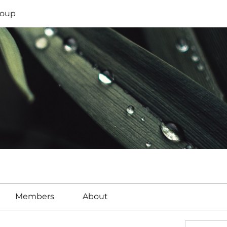
oup
Members
About