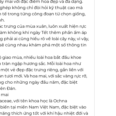
ây mai với đặc điểm hoa đẹp và đa dạng. 
ghép không chỉ đòi hỏi kỹ thuật cao mà 
h tế trong từng công đoạn từ chọn giống, 
nh.
ặc trưng của mùa xuân, luôn xuất hiện rực 
 làm không khí ngày Tết thêm phần ấm áp 
phải ai cũng hiểu rõ về loài cây này, vì vậy, 
a sẽ cùng nhau khám phá một số thông tin 
ộ giao mùa, nhiều loài hoa bắt đầu khoe 
 tràn ngập hương sắc. Mỗi loài hoa như 
ột vẻ đẹp đặc trưng riêng, gắn liền với 
tươi mới. Và hoa mai, với sắc vàng rực rỡ, 
ng cho những ngày đầu năm, đặc biệt 
ên Đán.
 mai
ceae, với tên khoa học là Ochna 
 biến tại miền Nam Việt Nam, đặc biệt vào 
năng thích ứng tốt với khí hậu nhiệt đới và 