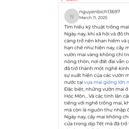
nguyenbich13697
March 11, 2025
nguyenbich13697
Tìm hiểu kỹ thuật trồng mai
Ngày nay, khi xã hội và đô t
càng trở nên khan hiếm và gi
hạn chế như hiện nay, cây m
vườn mai vàng không chỉ tr
nông thôn, nơi đất đai vẫn 
đã trở thành một nghề kinh 
sự xuất hiện của các vườn ma
nước tại 
vựa mai giống lớn 
Đặc biệt, những vườn mai ở 
Hóc Môn... Và các tỉnh lân c
tiếng với nghề trồng mai, k
mà còn là nguồn thu nhập 
Ngày nay, cây mai không chỉ 
cửa trong dịp Tết mà đã tr