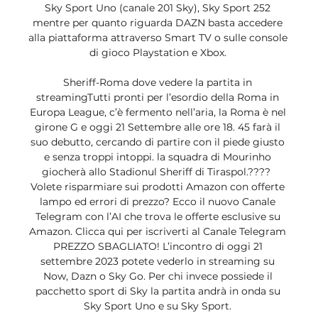
Sky Sport Uno (canale 201 Sky), Sky Sport 252 
mentre per quanto riguarda DAZN basta accedere 
alla piattaforma attraverso Smart TV o sulle console 
di gioco Playstation e Xbox. 

Sheriff-Roma dove vedere la partita in 
streamingTutti pronti per l’esordio della Roma in 
Europa League, c’è fermento nell’aria, la Roma è nel 
girone G e oggi 21 Settembre alle ore 18. 45 farà il 
suo debutto, cercando di partire con il piede giusto 
e senza troppi intoppi. la squadra di Mourinho 
giocherà allo Stadionul Sheriff di Tiraspol.???? ️ 
Volete risparmiare sui prodotti Amazon con offerte 
lampo ed errori di prezzo? Ecco il nuovo Canale 
Telegram con l’AI che trova le offerte esclusive su 
Amazon. Clicca qui per iscriverti al Canale Telegram 
PREZZO SBAGLIATO! L’incontro di oggi 21 
settembre 2023 potete vederlo in streaming su 
Now, Dazn o Sky Go. Per chi invece possiede il 
pacchetto sport di Sky la partita andrà in onda su 
Sky Sport Uno e su Sky Sport. 
