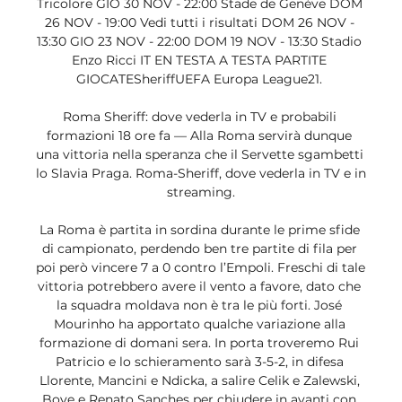
Tricolore GIO 30 NOV - 22:00 Stade de Genève DOM 
26 NOV - 19:00 Vedi tutti i risultati DOM 26 NOV - 
13:30 GIO 23 NOV - 22:00 DOM 19 NOV - 13:30 Stadio 
Enzo Ricci IT EN TESTA A TESTA PARTITE 
GIOCATESheriffUEFA Europa League21. 

Roma Sheriff: dove vederla in TV e probabili 
formazioni 18 ore fa — Alla Roma servirà dunque 
una vittoria nella speranza che il Servette sgambetti 
lo Slavia Praga. Roma-Sheriff, dove vederla in TV e in 
streaming.

La Roma è partita in sordina durante le prime sfide 
di campionato, perdendo ben tre partite di fila per 
poi però vincere 7 a 0 contro l’Empoli. Freschi di tale 
vittoria potrebbero avere il vento a favore, dato che 
la squadra moldava non è tra le più forti. José 
Mourinho ha apportato qualche variazione alla 
formazione di domani sera. In porta troveremo Rui 
Patricio e lo schieramento sarà 3-5-2, in difesa 
Llorente, Mancini e Ndicka, a salire Celik e Zalewski, 
Bove e Renato Sanches per chiudere in avanti con 