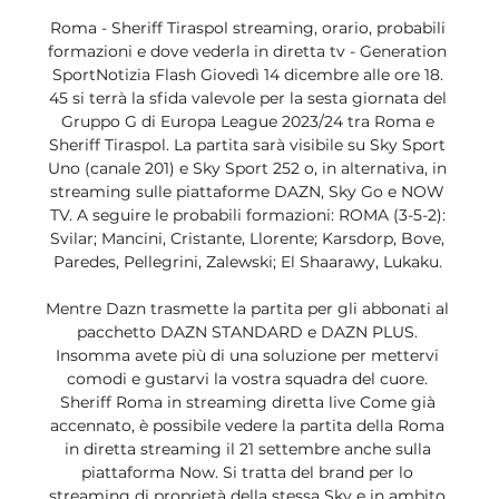
Roma - Sheriff Tiraspol streaming, orario, probabili 
formazioni e dove vederla in diretta tv - Generation 
SportNotizia Flash Giovedì 14 dicembre alle ore 18. 
45 si terrà la sfida valevole per la sesta giornata del 
Gruppo G di Europa League 2023/24 tra Roma e 
Sheriff Tiraspol. La partita sarà visibile su Sky Sport 
Uno (canale 201) e Sky Sport 252 o, in alternativa, in 
streaming sulle piattaforme DAZN, Sky Go e NOW 
TV. A seguire le probabili formazioni: ROMA (3-5-2): 
Svilar; Mancini, Cristante, Llorente; Karsdorp, Bove, 
Paredes, Pellegrini, Zalewski; El Shaarawy, Lukaku. 

Mentre Dazn trasmette la partita per gli abbonati al 
pacchetto DAZN STANDARD e DAZN PLUS. 
Insomma avete più di una soluzione per mettervi 
comodi e gustarvi la vostra squadra del cuore. 
Sheriff Roma in streaming diretta live Come già 
accennato, è possibile vedere la partita della Roma 
in diretta streaming il 21 settembre anche sulla 
piattaforma Now. Si tratta del brand per lo 
streaming di proprietà della stessa Sky e in ambito 