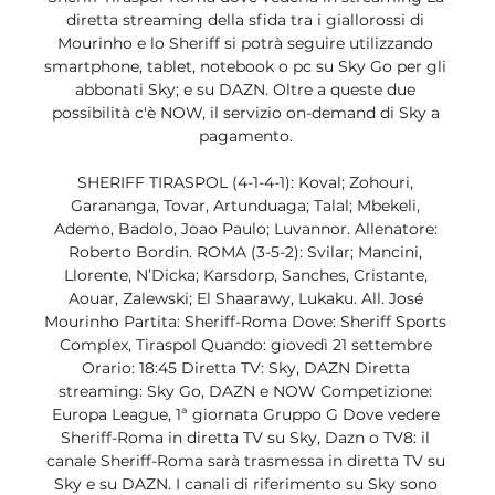
diretta streaming della sfida tra i giallorossi di 
Mourinho e lo Sheriff si potrà seguire utilizzando 
smartphone, tablet, notebook o pc su Sky Go per gli 
abbonati Sky; e su DAZN. Oltre a queste due 
possibilità c'è NOW, il servizio on-demand di Sky a 
pagamento. 

SHERIFF TIRASPOL (4-1-4-1): Koval; Zohouri, 
Garananga, Tovar, Artunduaga; Talal; Mbekeli, 
Ademo, Badolo, Joao Paulo; Luvannor. Allenatore: 
Roberto Bordin. ROMA (3-5-2): Svilar; Mancini, 
Llorente, N’Dicka; Karsdorp, Sanches, Cristante, 
Aouar, Zalewski; El Shaarawy, Lukaku. All. José 
Mourinho Partita: Sheriff-Roma Dove: Sheriff Sports 
Complex, Tiraspol Quando: giovedì 21 settembre 
Orario: 18:45 Diretta TV: Sky, DAZN Diretta 
streaming: Sky Go, DAZN e NOW Competizione: 
Europa League, 1ª giornata Gruppo G Dove vedere 
Sheriff-Roma in diretta TV su Sky, Dazn o TV8: il 
canale Sheriff-Roma sarà trasmessa in diretta TV su 
Sky e su DAZN. I canali di riferimento su Sky sono 