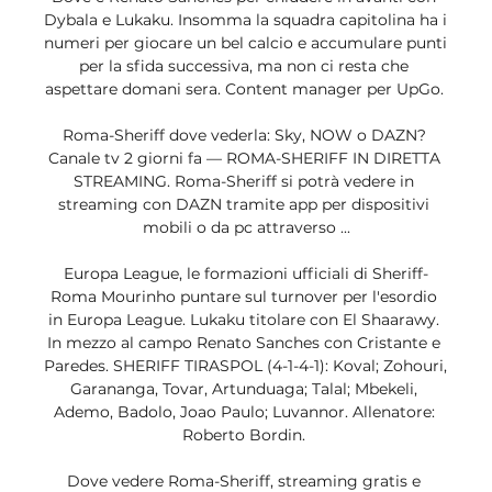
Dybala e Lukaku. Insomma la squadra capitolina ha i 
numeri per giocare un bel calcio e accumulare punti 
per la sfida successiva, ma non ci resta che 
aspettare domani sera. Content manager per UpGo. 

Roma-Sheriff dove vederla: Sky, NOW o DAZN? 
Canale tv 2 giorni fa — ROMA-SHERIFF IN DIRETTA 
STREAMING. Roma-Sheriff si potrà vedere in 
streaming con DAZN tramite app per dispositivi 
mobili o da pc attraverso ...

Europa League, le formazioni ufficiali di Sheriff-
Roma Mourinho puntare sul turnover per l'esordio 
in Europa League. Lukaku titolare con El Shaarawy. 
In mezzo al campo Renato Sanches con Cristante e 
Paredes. SHERIFF TIRASPOL (4-1-4-1): Koval; Zohouri, 
Garananga, Tovar, Artunduaga; Talal; Mbekeli, 
Ademo, Badolo, Joao Paulo; Luvannor. Allenatore: 
Roberto Bordin. 

Dove vedere Roma-Sheriff, streaming gratis e 