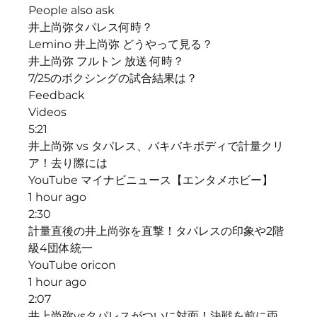
People also ask
井上尚弥タパレス何時？
Lemino 井上尚弥 どうやって見る？
井上尚弥 フルトン 放送 何時？
7/25のボクシングの試合結果は？
Feedback
Videos
5:21
井上尚弥 vs タパレス、バキバキボディで計量クリ
ア！去り際には
YouTube マイナビニュース【エンタメホビー】
1 hour ago
2:30
計量直後の井上尚弥を直撃！タパレスの印象や2階
級4団体統一
YouTube oricon
1 hour ago
2:07
井上尚弥vsタパレスがついに対面！決戦を前に両