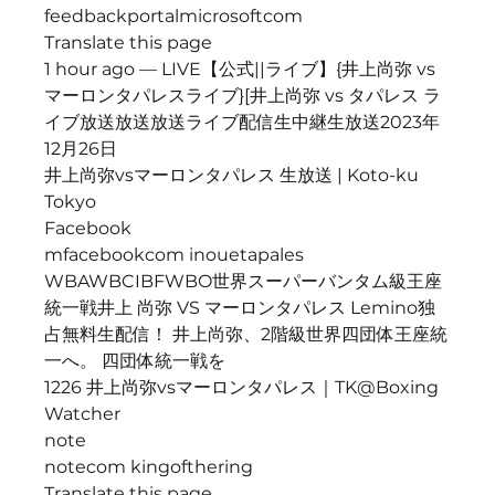
feedbackportalmicrosoftcom
Translate this page
1 hour ago — LIVE【公式||ライブ】{井上尚弥 vs 
マーロンタパレスライブ}[井上尚弥 vs タパレス ラ
イブ放送放送放送ライブ配信生中継生放送2023年
12月26日
井上尚弥vsマーロンタパレス 生放送 | Koto-ku 
Tokyo
Facebook
mfacebookcom inouetapales
WBAWBCIBFWBO世界スーパーバンタム級王座
統一戦井上 尚弥 VS マーロンタパレス Lemino独
占無料生配信！ 井上尚弥、2階級世界四団体王座統
一へ。 四団体統一戦を
1226 井上尚弥vsマーロンタパレス｜TK@Boxing 
Watcher
note
notecom kingofthering
Translate this page