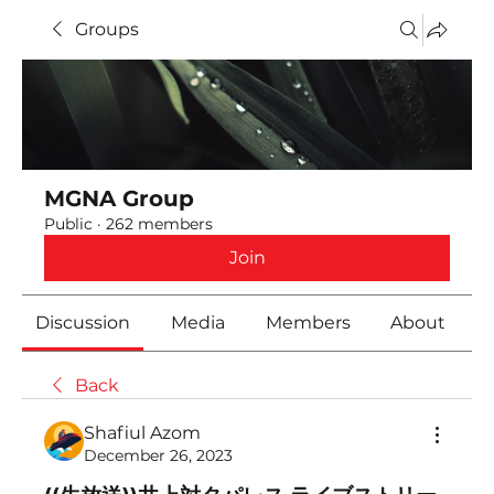
Groups
MGNA Group
Public
·
262 members
Join
Discussion
Media
Members
About
Back
Shafiul Azom
December 26, 2023