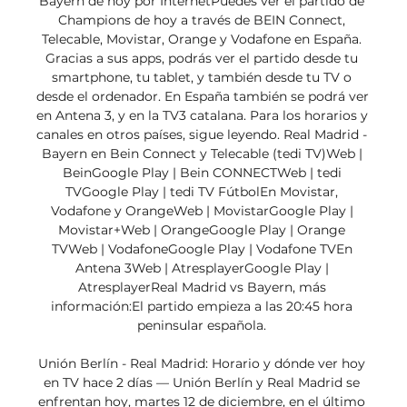
Bayern de hoy por InternetPuedes ver el partido de 
Champions de hoy a través de BEIN Connect, 
Telecable, Movistar, Orange y Vodafone en España. 
Gracias a sus apps, podrás ver el partido desde tu 
smartphone, tu tablet, y también desde tu TV o 
desde el ordenador. En España también se podrá ver 
en Antena 3, y en la TV3 catalana. Para los horarios y 
canales en otros países, sigue leyendo. Real Madrid - 
Bayern en Bein Connect y Telecable (tedi TV)Web | 
BeinGoogle Play | Bein CONNECTWeb | tedi 
TVGoogle Play | tedi TV FútbolEn Movistar, 
Vodafone y OrangeWeb | MovistarGoogle Play | 
Movistar+Web | OrangeGoogle Play | Orange 
TVWeb | VodafoneGoogle Play | Vodafone TVEn 
Antena 3Web | AtresplayerGoogle Play | 
AtresplayerReal Madrid vs Bayern, más 
información:El partido empieza a las 20:45 hora 
peninsular española. 

Unión Berlín - Real Madrid: Horario y dónde ver hoy 
en TV hace 2 días — Unión Berlín y Real Madrid se 
enfrentan hoy, martes 12 de diciembre, en el último 