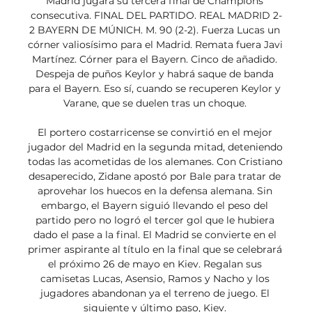
Madrid jugará su tercera final de Champions 
consecutiva. FINAL DEL PARTIDO. REAL MADRID 2-
2 BAYERN DE MÚNICH. M. 90 (2-2). Fuerza Lucas un 
córner valiosísimo para el Madrid. Remata fuera Javi 
Martínez. Córner para el Bayern. Cinco de añadido. 
Despeja de puños Keylor y habrá saque de banda 
para el Bayern. Eso sí, cuando se recuperen Keylor y 
Varane, que se duelen tras un choque. 

El portero costarricense se convirtió en el mejor 
jugador del Madrid en la segunda mitad, deteniendo 
todas las acometidas de los alemanes. Con Cristiano 
desaperecido, Zidane apostó por Bale para tratar de 
aprovehar los huecos en la defensa alemana. Sin 
embargo, el Bayern siguió llevando el peso del 
partido pero no logró el tercer gol que le hubiera 
dado el pase a la final. El Madrid se convierte en el 
primer aspirante al título en la final que se celebrará 
el próximo 26 de mayo en Kiev. Regalan sus 
camisetas Lucas, Asensio, Ramos y Nacho y los 
jugadores abandonan ya el terreno de juego. El 
siguiente y último paso, Kiev. 
