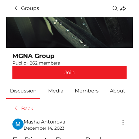
Groups
MGNA Group
Public
·
262 members
Join
Discussion
Media
Members
About
Back
Masha Antonova
December 14, 2023