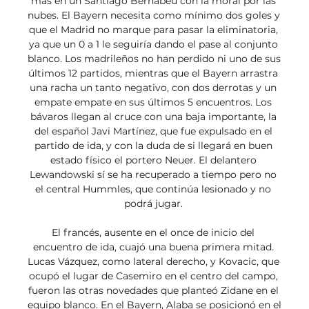
más en un Santiago Bernabéu con la moral por las 
nubes. El Bayern necesita como mínimo dos goles y 
que el Madrid no marque para pasar la eliminatoria, 
ya que un 0 a 1 le seguiría dando el pase al conjunto 
blanco. Los madrileños no han perdido ni uno de sus 
últimos 12 partidos, mientras que el Bayern arrastra 
una racha un tanto negativo, con dos derrotas y un 
empate empate en sus últimos 5 encuentros. Los 
bávaros llegan al cruce con una baja importante, la 
del español Javi Martínez, que fue expulsado en el 
partido de ida, y con la duda de si llegará en buen 
estado físico el portero Neuer. El delantero 
Lewandowski sí se ha recuperado a tiempo pero no 
el central Hummles, que continúa lesionado y no 
podrá jugar. 

El francés, ausente en el once de inicio del 
encuentro de ida, cuajó una buena primera mitad. 
Lucas Vázquez, como lateral derecho, y Kovacic, que 
ocupó el lugar de Casemiro en el centro del campo, 
fueron las otras novedades que planteó Zidane en el 
equipo blanco. En el Bayern, Alaba se posicionó en el 