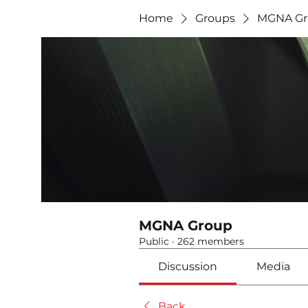
Home
Groups
MGNA Gr
MGNA Group
Public
·
262 members
Discussion
Media
Back