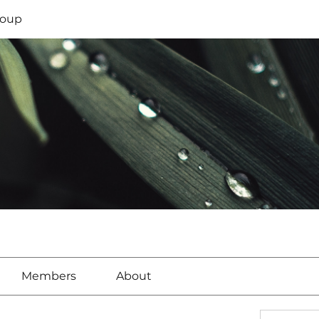
oup
Members
About