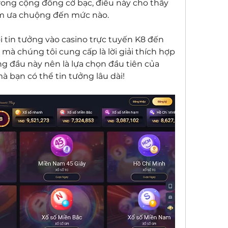
ong cộng đồng cờ bạc, điều này cho thấy 
am ưa chuộng đến mức nào.
ời tin tưởng vào casino trực tuyến K8 đến 
y mà chúng tôi cung cấp là lời giải thích hợp 
àng đầu này nên là lựa chọn đầu tiên của 
à bạn có thể tin tưởng lâu dài!