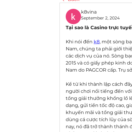
k8vina
September 2, 2024
Tại sao là Casino trực tuy
Khi nói đến 
k8
, một sòng bạc
Nam, chúng ta phải giới thi
các dịch vụ của nó. Sòng bạ
2015 và có giấy phép kinh d
Nam do PAGCOR cấp. Trụ sở c
Kể từ khi thành lập cách đâ
người chơi nổi tiếng đến với
tổng giải thưởng khổng lồ lên
dạng, gửi tiền tốc độ cao, gi
khuyến mãi và tổng giải th
dùng cá cược tích lũy của sò
nay, nó đã trở thành thánh