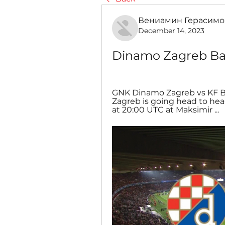
Вениамин Герасимо
December 14, 2023
Dinamo Zagreb Bal
GNK Dinamo Zagreb vs KF Ba
Zagreb is going head to head
at 20:00 UTC at Maksimir ...