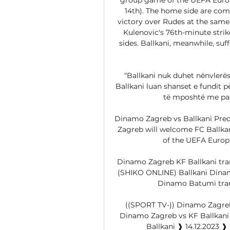
14th). The home side are com
victory over Rudes at the same
Kulenovic's 76th-minute strik
sides. Ballkani, meanwhile, suf
“Ballkani nuk duhet nënvlerësu
Ballkani luan shanset e fundit p
të mposhtë me pat
Dinamo Zagreb vs Ballkani Pred
Zagreb will welcome FC Ballkan
of the UEFA Europa
Dinamo Zagreb KF Ballkani tran
(SHIKO ONLINE) Ballkani Dinamo
Dinamo Batumi transm
((SPORT TV-)) Dinamo Zagreb 
Dinamo Zagreb vs KF Ballkani 
Ballkani ❱ 14.12.2023 ❱