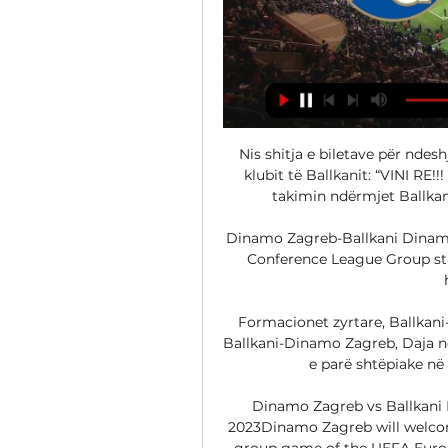
Nis shitja e biletave për ndes
klubit të Ballkanit: “VINI RE!
takimin ndërmjet Ballkani
Dinamo Zagreb-Ballkani Dinamo 
Conference League Group sta
Formacionet zyrtare, Ballkani
Ballkani-Dinamo Zagreb, Daja në 
e parë shtëpiake në 
Dinamo Zagreb vs Ballkani P
2023Dinamo Zagreb will welcome
group game of the UEFA Euro