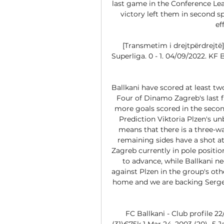
last game in the Conference Lea
victory left them in second sp
ef
[Transmetim i drejtpërdrejtë
Superliga. 0 - 1. 04/09/2022. KF
Ballkani have scored at least two
Four of Dinamo Zagreb's last 
more goals scored in the second
Prediction Viktoria Plzen's u
means that there is a three-way
remaining sides have a shot a
Zagreb currently in pole positio
to advance, while Ballkani ne
against Plzen in the group's o
home and we are backing Sergel
FC Ballkani - Club profile 2
(31)€75k 1 Mar 24, 2003 (20)- 5 J