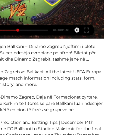
hjen Ballkani – Dinamo Zagreb Njoftimi i plotë i 
!! Super ndeshja evropiane po afron! Biletat për 
t dhe Dinamo Zagrebit, tashmë janë në ...

Zagreb vs Ballkani: All the latest UEFA Europa 
ge match information including stats, form, 
history, and more.

-Dinamo Zagreb, Daja në Formacionet zyrtare, 
kërkim të fitores së parë Ballkani luan ndeshjen 
këtë edicion të fazës së grupeve në ...

rediction and Betting Tips | December 14th 
 FC Ballkani to Stadion Maksimir for the final 
pa Conference League on Thursday (December 