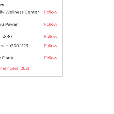
rs
lly Wellness Center
Follow
nu Pawar
Follow
ank890
Follow
amanh3004123
Follow
h3004123
ly Flank
Follow
 Members (262)