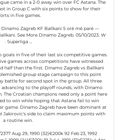
gue came in a 2-0 away win over FC Astana. The 
ot in Group C with six points to show for their 
forts in five games. 

] Dinamo Zagreb KF Ballkani 5 orë më parë — 
 Ballkani. See More Dinamo Zagreb. 05/10/2023. W 
· Superliga ...

 goals in five of their last six competitive games. 
five games across competitions have witnessed 
 half than the first. Dinamo Zagreb vs Ballkani 
nblemished group stage campaign to this point 
 battle for second spot in the group. All three 
t advancing to the playoff rounds, with Dinamo 
n. The Croatian champions need only a point here 
ed to win while hoping that Astana fail to win 
ther game. Dinamo Zagreb have been dominant at 
 Jakirovic's side to claim maximum points with 
a routine win. 

2/2377 Aug 29, 1990 (32)€200k 92 Feb 23, 1992 
an 1, 1999 (24)€300k 19 Jul 4, 1991 (31)€225k 4 Apr 