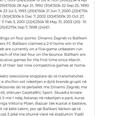
(29)€150k 28 Apr 21, 1992 (31)€150k 32 Sep 25, 1990 
k 23 Jul 5, 1993 (29)€150k 21 Jun 7, 2000 (23)€75k 
92 (30)€300k 6 Dec 7, 2002 (20)€500k 20 Oct 27, 
 11 Feb 3, 2001 (22)€250k 18 May 31, 2003 (20)- 10 
(25)€275k Sep 7, 1998 (24)€1. 

dings on four points. Dinamo Zagreb vs Ballkani 
s FC Ballkani claimed a 2-0 home win in the 
eb are currently on a five-game unbeaten run 
ch of the last four on the bounce. Ballkani are 
cutive games for the first time since March. 
of their last nine competitive games at home. 

këto televizione shqiptare do të transmetohet 
 e zhvillon sot ndeshjen e dytë brenda grupit në 
 Kosovës do të përballet me Dinamo Zagreb, me 
:45, shkruan GazetaBlic Sport. Skuadra kroate 
 5 me 1 ndaj Astanas në ndeshjen e parë, kurse 
ga Viktoria Plzen. Bazuar tek kuotat e basteve, 
t në këtë takim, por që Ballkani kërkon që të 
ojë 3 pikë me shumë vlerë në stadiumin ‘Fadil 