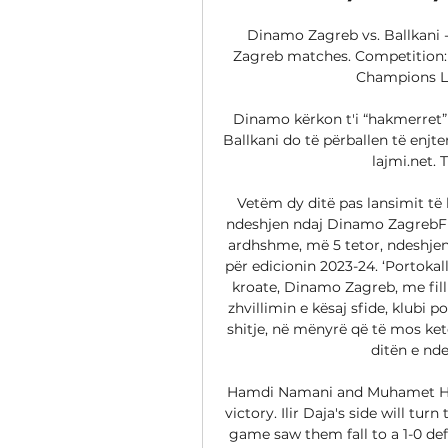
Dinamo Zagreb vs. Ballkani
Zagreb matches. Competition: A
Champions Le
Dinamo kërkon t'i “hakmerret”
Ballkani do të përballen të enjt
lajmi.net. T
Vetëm dy ditë pas lansimit të b
ndeshjen ndaj Dinamo ZagrebFutbo
ardhshme, më 5 tetor, ndeshjen
për edicionin 2023-24. ‘Portokall
kroate, Dinamo Zagreb, me fill
zhvillimin e kësaj sfide, klubi p
shitje, në mënyrë që të mos ket
ditën e nde
Hamdi Namani and Muhamet Hyse
victory. Ilir Daja's side will tur
game saw them fall to a 1-0 de