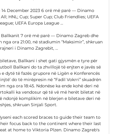
 - 14 December 2023 6 orë më parë — Dinamo 
ll; HNL; Cup; Super Cup; Club Friendlies; UEFA 
ague; UEFA Europa League ...

 Ballkanit 7 orë më parë — Dinamo Zagreb dhe 
en nga ora 21:00, në stadiumin “Maksimir”, shkruan 
rajneri i Dinamo Zagrebit, ...

iletave, Ballkani i shet gati gjysmën e tyre për 
ll Ballkani do ta zhvillojë të enjten e javës së 
 e dytë të fazës grupore në Ligën e Konferencës 
injtë’ do të mirëpresin në “Fadil Vokrri” skuadrën 
im nga ora 18:45. Ndonëse ka ende kohë deri në 
ortokalli ka vendosur që të vë më herët biletat në 
ë ndonjë komplikim në blerjen e biletave deri në 
shjes, shkruan Sinjali Sport. 

ni each scored braces to guide their team to 
n their focus back to the continent where their last 
feat at home to Viktoria Plzen. Dinamo Zagreb's 