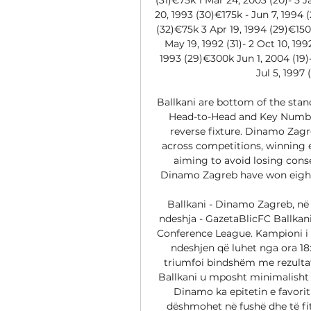
20, 1993 (30)€175k - Jun 7, 1994 
(32)€75k 3 Apr 19, 1994 (29)€150
May 19, 1992 (31)- 2 Oct 10, 19
1993 (29)€300k Jun 1, 2004 (19)-
Jul 5, 1997 
Ballkani are bottom of the stan
Head-to-Head and Key Number
reverse fixture. Dinamo Zagr
across competitions, winning ea
aiming to avoid losing conse
Dinamo Zagreb have won eight 
Ballkani - Dinamo Zagreb, në 
ndeshja - GazetaBlicFC Ballkani
Conference League. Kampioni i
ndeshjen që luhet nga ora 18
triumfoi bindshëm me rezultat
Ballkani u mposht minimalisht n
Dinamo ka epitetin e favoriti
dëshmohet në fushë dhe të fit