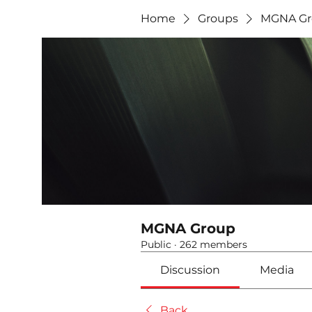
Home
Groups
MGNA Gr
MGNA Group
Public
·
262 members
Discussion
Media
Back