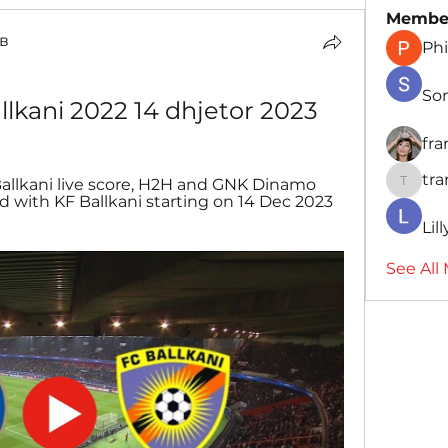
Membe
в
Phi
So
lkani 2022 14 dhjetor 2023
fr
tr
llkani live score, H2H and GNK Dinamo 
traman
 with KF Ballkani starting on 14 Dec 2023 
Lil
See All