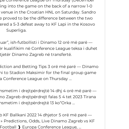
ing into the game on the back of a narrow 1-0 
 venue in the Croatian HNL on Saturday. Sandro 
e proved to be the difference between the two 
fered a 5-3 defeat away to KF Lapi in the Kosovo 
Superliga. 

ar”, ish-futbollisti i Dinamo 12 orë më parë — 
ër kualifikim në Conference League teksa i duhet 
jetër Dinamo Zagreb në transfertë.

iction and Betting Tips 3 orë më parë — Dinamo 
i to Stadion Maksimir for the final group game 
 Conference League on Thursday ...

smetim i drejtpërdrejtë 14 dhj 4 orë më parë — 
 Zagreb drejtpërdrejt falas 5 4 tet 2023 Tirana 
etim i drejtpërdrejtë 13 ko“Orka ...

KF Ballkani 2022 14 dhjetor 5 orë më parë — 
» Predictions, Odds, Live Dinamo Zagreb vs KF 
 Football ❱ Europa Conference League, ...
