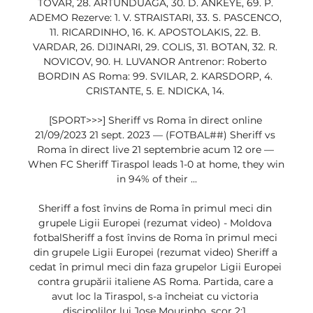
TOVAR, 28. ARTUNDUAGA, 30. D. ANKEYE, 69. P. 
ADEMO Rezerve: 1. V. STRAISTARI, 33. S. PASCENCO, 
11. RICARDINHO, 16. K. APOSTOLAKIS, 22. B. 
VARDAR, 26. DIJINARI, 29. COLIS, 31. BOTAN, 32. R. 
NOVICOV, 90. H. LUVANOR Antrenor: Roberto 
BORDIN AS Roma: 99. SVILAR, 2. KARSDORP, 4. 
CRISTANTE, 5. E. NDICKA, 14. 

[SPORT>>>] Sheriff vs Roma în direct online 
21/09/2023 21 sept. 2023 — (FOTBAL##) Sheriff vs 
Roma în direct live 21 septembrie acum 12 ore — 
When FC Sheriff Tiraspol leads 1-0 at home, they win 
in 94% of their ...

Sheriff a fost învins de Roma în primul meci din 
grupele Ligii Europei (rezumat video) - Moldova 
fotbalSheriff a fost învins de Roma în primul meci 
din grupele Ligii Europei (rezumat video) Sheriff a 
cedat în primul meci din faza grupelor Ligii Europei 
contra grupării italiene AS Roma. Partida, care a 
avut loc la Tiraspol, s-a încheiat cu victoria 
discipolilor lui Jose Mourinho, scor 2:1. 
