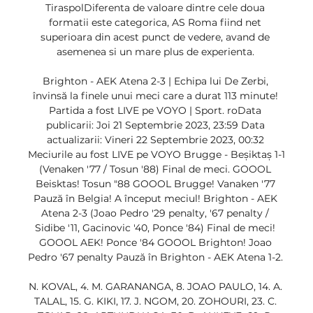
TiraspolDiferenta de valoare dintre cele doua 
formatii este categorica, AS Roma fiind net 
superioara din acest punct de vedere, avand de 
asemenea si un mare plus de experienta. 

Brighton - AEK Atena 2-3 | Echipa lui De Zerbi, 
învinsă la finele unui meci care a durat 113 minute! 
Partida a fost LIVE pe VOYO | Sport. roData 
publicarii: Joi 21 Septembrie 2023, 23:59 Data 
actualizarii: Vineri 22 Septembrie 2023, 00:32 
Meciurile au fost LIVE pe VOYO Brugge - Beșiktaș 1-1 
(Venaken '77 / Tosun '88) Final de meci. GOOOL 
Beisktas! Tosun "88 GOOOL Brugge! Vanaken '77 
Pauză în Belgia! A început meciul! Brighton - AEK 
Atena 2-3 (Joao Pedro '29 penalty, '67 penalty / 
Sidibe '11, Gacinovic '40, Ponce '84) Final de meci! 
GOOOL AEK! Ponce '84 GOOOL Brighton! Joao 
Pedro '67 penalty Pauză în Brighton - AEK Atena 1-2. 

N. KOVAL, 4. M. GARANANGA, 8. JOAO PAULO, 14. A. 
TALAL, 15. G. KIKI, 17. J. NGOM, 20. ZOHOURI, 23. C. 