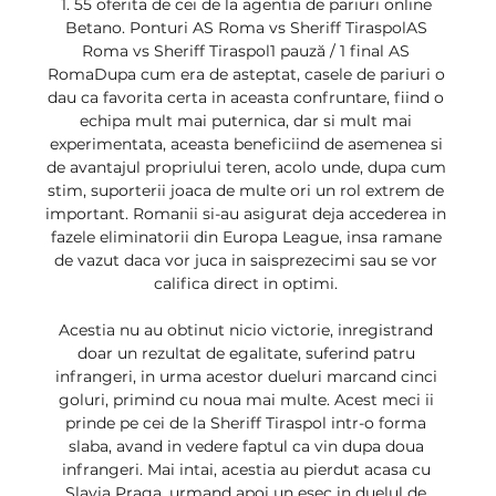
1. 55 oferita de cei de la agentia de pariuri online 
Betano. Ponturi AS Roma vs Sheriff TiraspolAS 
Roma vs Sheriff Tiraspol1 pauză / 1 final AS 
RomaDupa cum era de asteptat, casele de pariuri o 
dau ca favorita certa in aceasta confruntare, fiind o 
echipa mult mai puternica, dar si mult mai 
experimentata, aceasta beneficiind de asemenea si 
de avantajul propriului teren, acolo unde, dupa cum 
stim, suporterii joaca de multe ori un rol extrem de 
important. Romanii si-au asigurat deja accederea in 
fazele eliminatorii din Europa League, insa ramane 
de vazut daca vor juca in saisprezecimi sau se vor 
califica direct in optimi. 

Acestia nu au obtinut nicio victorie, inregistrand 
doar un rezultat de egalitate, suferind patru 
infrangeri, in urma acestor dueluri marcand cinci 
goluri, primind cu noua mai multe. Acest meci ii 
prinde pe cei de la Sheriff Tiraspol intr-o forma 
slaba, avand in vedere faptul ca vin dupa doua 
infrangeri. Mai intai, acestia au pierdut acasa cu 
Slavia Praga, urmand apoi un esec in duelul de 