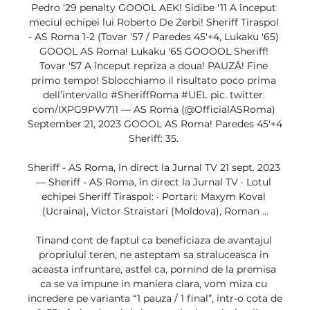
Pedro '29 penalty GOOOL AEK! Sidibe '11 A început 
meciul echipei lui Roberto De Zerbi! Sheriff Tiraspol 
- AS Roma 1-2 (Tovar '57 / Paredes 45'+4, Lukaku '65) 
GOOOL AS Roma! Lukaku '65 GOOOOL Sheriff! 
Tovar '57 A început repriza a doua! PAUZĂ! Fine 
primo tempo! Sblocchiamo il risultato poco prima 
dell’intervallo #SheriffRoma #UEL pic. twitter. 
com/IXPG9PW711 — AS Roma (@OfficialASRoma) 
September 21, 2023 GOOOL AS Roma! Paredes 45'+4 
Sheriff: 35. 

Sheriff - AS Roma, în direct la Jurnal TV 21 sept. 2023 
— Sheriff - AS Roma, în direct la Jurnal TV · Lotul 
echipei Sheriff Tiraspol: · Portari: Maxym Koval 
(Ucraina), Victor Straistari (Moldova), Roman ...

Tinand cont de faptul ca beneficiaza de avantajul 
propriului teren, ne asteptam sa straluceasca in 
aceasta infruntare, astfel ca, pornind de la premisa 
ca se va impune in maniera clara, vom miza cu 
incredere pe varianta “1 pauza / 1 final”, intr-o cota de 