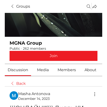
Groups
MGNA Group
Public
·
262 members
Join
Discussion
Media
Members
About
Back
Masha Antonova
December 14, 2023