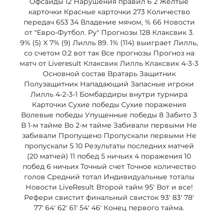
Офсайды 12 Нарушения правил 6 2 Жёлтые 
карточки Красные карточки 273 Количество 
передач 653 34 Владение мячом, % 66 Новости 
от "Евро-Футбол. Ру" Прогнозы 128 Клаксвик 3. 
9% (5) X 7% (9) Лилль 89. 1% (114) выиграет Лилль, 
со счетом 0:2 вот так Все прогнозы Прогноз на 
матч от Liveresult Клаксвик Лилль Клаксвик 4-3-3 
Основной состав Вратарь Защитник 
Полузащитник Нападающий Запасные игроки 
Лилль 4-2-3-1 Бомбардиры внутри турнира 
Карточки Сухие победы Сухие поражения 
Волевые победы Упущенные победы 8 Забито 3 
В 1-м тайме Во 2-м тайме Забивали первыми Не 
забивали Пропущено Пропускали первыми Не 
пропускали 5 10 Результаты последних матчей 
(20 матчей) 11 побед 5 ничьих 4 поражения 10 
побед 6 ничьих Точный счет Точное количество 
голов Средний тотал Индивидуальные тоталы 
Новости LiveResult Второй тайм 95' Вот и все! 
Рефери свистит финальный свисток 93' 83' 78' 
77' 64' 62' 61' 54' 46' Конец первого тайма. 
