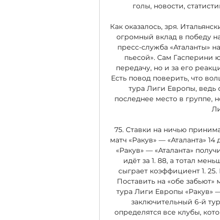
голы, новости, статистик
Как оказалось, зря. Итальян
огромный вклад в победу на
пресс-служба «Аталанты» н
пьесой». Сам Гасперини ю
передачу, но и за его реакц
Есть повод поверить, что во
тура Лиги Европы, ведь 
последнее место в группе, н
Ли
75. Ставки на ничью принима
матч «Ракув» — «Аталанта» 14 
«Ракув» — «Аталанта» получи
идёт за 1. 88, а тотал меньш
сыграет коэффициент 1. 25. 
Поставить на «обе забьют» мо
тура Лиги Европы «Ракув» — «
заключительный 6-й тур
определятся все клубы, кото