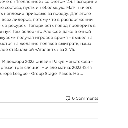
че с «Ягеллонией» со счётом 2:4. Гасперини 
 состава, пусть и небольшую. Матч ничего 
ь неплохие призовые за победу. Для этого 
 всех лидеров, потому что в распоряжении 
ные ресурсы. Теперь есть повод проверить в 
чук. Тем более что Алексей даже в очной 
акувом» получал игровое время – вышел на 
смотря на желание поляков выиграть, наша 
лее стабильной «Аталанты» за 2. 75. 

 14 декабря 2023 онлайн Ракув Ченстохова - 
ямая трансляция. Начало матча: 2023-12-14 
uropa League - Group Stage. Раков. Не ...
0 Comments