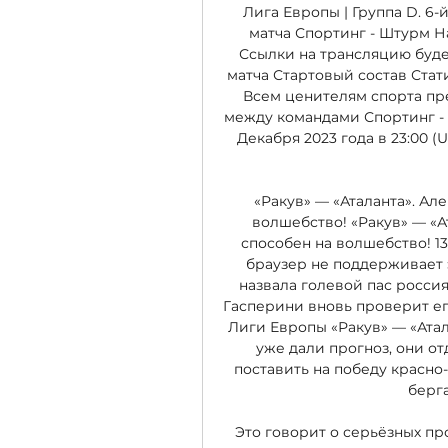
Лига Европы | Группа D. 6
матча Спортинг - Штурм Нач
Ссылки на трансляцию будет
матча Стартовый состав Стат
Всем ценителям спорта пр
между командами Спортинг - 
Декабря 2023 года в 23:00 (
«Ракув» — «Аталанта». Але
волшебство! «Ракув» — «Ат
способен на волшебство! 13 
браузер не поддерживает 
назвала голевой пас россия
Гасперини вновь проверит его 
Лиги Европы «Ракув» — «Атала
уже дали прогноз, они о
поставить на победу красно
берга
Это говорит о серьёзных пр