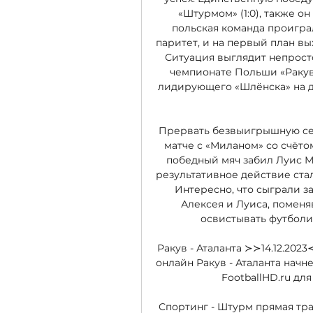
«Штурмом» (1:0), также он
польская команда проиграл
паритет, и на первый план вы
Ситуация выглядит непростой
чемпионате Польши «Ракув»
лидирующего «Шлёнска» на дев
Прервать безвыигрышную сер
матче с «Миланом» со счётом
победный мяч забил Луис М
результативное действие ста
Интересно, что сыграли з
Алексея и Луиса, поменя
освистывать футболис
Ракув - Аталанта ≻≻14.12.202
онлайн Ракув - Аталанта начнет
FootballHD.ru для 
Спортинг - Штурм прямая тран