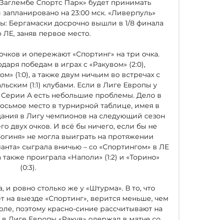
«Заглембе Спортс Парк» будет принимать 
 запланировано на 23:00 мск. «Ливерпуль» 
ы: Бергамаски досрочно вышли в 1/8 финала 
ЛЕ, заняв первое место. 

 очков и опережают «Спортинг» на три очка. 
даря победам в играх с «Ракувом» (2:0), 
м» (1:0), а также двум ничьим во встречах с 
льским (1:1) клубами. Если в Лиге Европы у 
в Серии А есть небольшие проблемы. Дело в 
восьмое место в турнирной таблице, имея в 
адания в Лигу чемпионов на следующий сезон 
го двух очков. И всё бы ничего, если бы не 
Богиня» не могла выиграть на протяжении 
анта» сыграла вничью – со «Спортингом» в ЛЕ 
 а также проиграла «Наполи» (1:2) и «Торино» 
(0:3). 

, и ровно столько же у «Штурма». В то, что 
 на выезде «Спортинг», верится меньше, чем 
оле, поэтому красно-синие рассчитывают на 
 в Лиге Европы «Ракув» одержал в матче со 