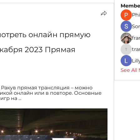
Membe
Phi
So
мотреть онлайн прямую 
fr
кабря 2023 Прямая 
tr
traman
Lil
See All
а - Ракув прямая трансляция – можно 
тикой онлайн или в повторе. Основные 
р на ...