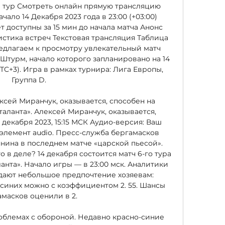
-й тур Смотреть онлайн прямую трансляцию 
ало 14 Декабря 2023 года в 23:00 (+03:00) 
 доступны за 15 мин до начала матча Анонс 
истика встреч Текстовая трансляция Таблица 
едлагаем к просмотру увлекательный матч 
Штурм, начало которого запланировано на 14 
UTC+3). Игра в рамках турнира: Лига Европы, 
Группа D. 

ксей Миранчук, оказывается, способен на 
аланта». Алексей Миранчук, оказывается, 
декабря 2023, 15:15 МСК Аудио-версия: Ваш 
элемент audio. Пресс-служба бергамасков 
нина в последнем матче «царской пьесой». 
в деле? 14 декабря состоится матч 6-го тура 
нта». Начало игры — в 23:00 мск. Аналитики 
тдают небольшое предпочтение хозяевам: 
-синих можно с коэффициентом 2. 55. Шансы 
масков оценили в 2. 

облемах с обороной. Недавно красно-синие 