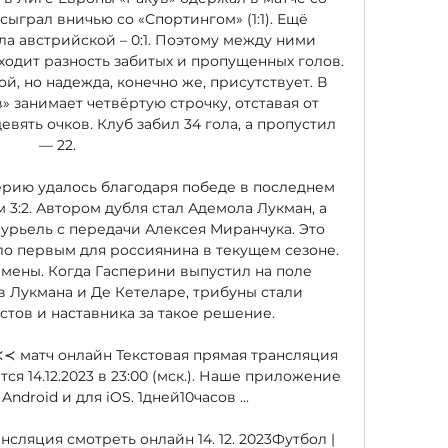
 сыграл вничью со «Спортингом» (1:1). Ещё 
а австрийской – 0:1. Поэтому между ними 
ходит разность забитых и пропущенных голов. 
, но надежда, конечно же, присутствует. В 
 занимает четвёртую строчку, отставая от 
ять очков. Клуб забил 34 гола, а пропустил 
— 22. 

ию удалось благодаря победе в последнем 
 3:2. Автором дубля стал Адемола Лукман, а 
урьель с передачи Алексея Миранчука. Это 
ло первым для россиянина в текущем сезоне. 
амены. Когда Гасперини выпустил на поле 
в Лукмана и Де Кетеларе, трибуны стали 
тов и наставника за такое решение. 

3≺≺ матч онлайн Текстовая прямая трансляция 
ся 14.12.2023 в 23:00 (мск.). Наше приложение 
Android и для iOS. 1дней10часов ...

сляция смотреть онлайн 14. 12. 2023Футбол | 