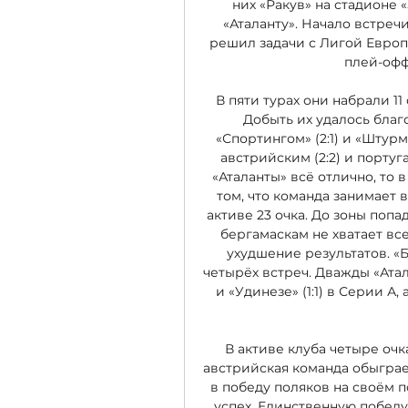
них «Ракув» на стадионе 
«Аталанту». Начало встречи
решил задачи с Лигой Европ
плей-офф 
В пяти турах они набрали 11
Добыть их удалось благо
«Спортингом» (2:1) и «Штурмо
австрийским (2:2) и португа
«Аталанты» всё отлично, то 
том, что команда занимает 
активе 23 очка. До зоны поп
бергамаскам не хватает все
ухудшение результатов. «
четырёх встреч. Дважды «Атал
и «Удинезе» (1:1) в Серии А,
В активе клуба четыре очка
австрийская команда обыграет
в победу поляков на своём п
успех. Единственную победу