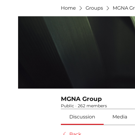
Home
Groups
MGNA Gr
MGNA Group
Public
·
262 members
Discussion
Media
Back