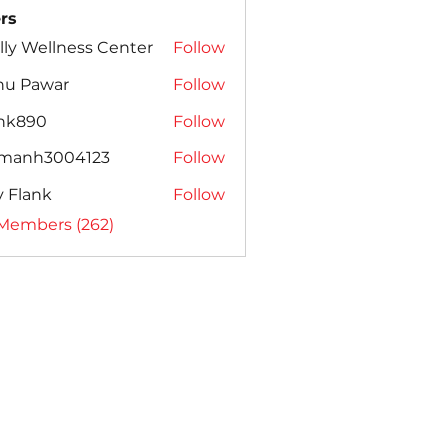
rs
lly Wellness Center
Follow
nu Pawar
Follow
ank890
Follow
amanh3004123
Follow
h3004123
ly Flank
Follow
 Members (262)