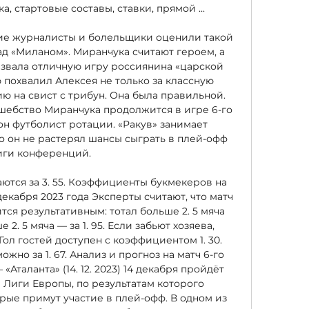
а, стартовые составы, ставки, прямой ...

ские журналисты и болельщики оценили такой 
д «Миланом». Миранчука считают героем, а 
азвала отличную игру россиянина «царской 
 похвалил Алексея не только за классную 
ию на свист с трибун. Она была правильной. 
лшебство Миранчука продолжится в игре 6-го 
он футболист ротации. «Ракув» занимает 
о он не растерял шансы сыграть в плей-офф 
ги конференций. 

ются за 3. 55. Коэффициенты букмекеров на 
декабря 2023 года Эксперты считают, что матч 
тся результативным: тотал больше 2. 5 мяча 
е 2. 5 мяча — за 1. 95. Если забьют хозяева, 
Гол гостей доступен с коэффициентом 1. 30. 
жно за 1. 67. Анализ и прогноз на матч 6-го 
Аталанта» (14. 12. 2023) 14 декабря пройдёт 
 Лиги Европы, по результатам которого 
рые примут участие в плей-офф. В одном из 