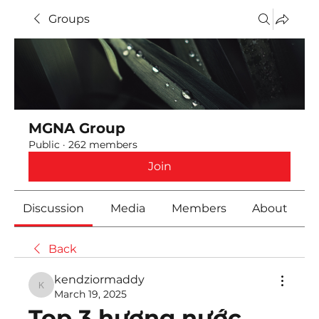
Groups
MGNA Group
Public
·
262 members
Join
Discussion
Media
Members
About
Back
kendziormaddy
kendziormaddy
March 19, 2025
Top 3 hương nước 