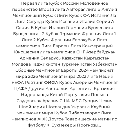
Первая лига Кубок России Молодёжное 
первенство Вторая лига А Вторая лига Б Англия 
Чемпионшип Кубок Лиги Кубок ФА Испания Ла 
Лига Сегунда Кубок Испании Италия Серия А 
Серия Б Кубок Италии Германия Бундеслига 
Бундеслига - 2 Кубок Германии Франция Лига 1 
Лига 2 Кубок Франции Еврокубки Лига 
чемпионов Лига Европы Лига Конференций 
Юношеская лига чемпионов СНГ Азербайджан 
Армения Беларусь Казахстан Кыргызстан 
Молдова Таджикистан Туркменистан Узбекистан 
Сборные Чемпионат Европы 2024 Чемпионат 
мира 2026 Чемпионат мира 2022 Лига Наций 
УЕФА Рейтинг ФИФА Кубок Америки Чемпионат 
ЦАФА Другие Австралия Аргентина Бразилия 
Нидерланды Китай Португалия Польша 
Саудовская Аравия США. МЛС Турция Чехия 
Швейцария Шотландия Украина Клубный 
чемпионат мира Кубок Либертадорес Лига 
Чемпионов АФК Другое Товарищеские матчи по 
футболу ✴ Букмекеры Прогнозы... 
