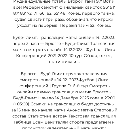
Индивидуальные тоталы Второй тайм 97' Вот и 
все! Рефери свистит финальный свисток 93' 91' 
87' 83' 72' 71' 66' 62' 55' 46' Конец первого тайма. 
Судья свистит три раза, обозначая, что игроки 
уходят на перерыв. Первый тайм 52' Конец. 

Буде-Глимт. Трансляция матча онлайн 14.12.2023. 
через 3 часа — Брюгге - Буде-Глимт Трансляция 
матча смотреть онлайн 14.12.2023 : Футбол : Лига 
Конференций 2021-2022. 10 тур. Обзор, отчет, 
статистика и ...

Брюгге - Будё-Глимт прямая трансляция 
смотреть онлайн 14. 12. 2023Футбол | Лига 
конференций | Группа D. 6-й тур Смотреть 
онлайн прямую трансляцию матча Брюгге - 
Будё-Глимт Начало 14 Декабря 2023 года в 23:00 
(+03:00) Ссылки на трансляцию будет доступны 
за 15 мин до начала матча Анонс матча Стартовый 
состав Статистика встреч Текстовая трансляция 
Таблица Всем ценителям спорта предлагаем к 
просмотру увлекательный матч между 