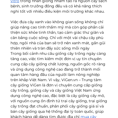
vitro
 trong nhân giống nhằm tạo ra nguồn cây sạch 
bệnh, sinh trưởng đồng đều và có khả năng thích 
nghi tốt với nhiều điều kiện môi trường khác nhau.
Việc đưa cây xanh vào không gian sống không chỉ 
giúp nâng cao tính thẩm mỹ mà còn góp phần cải 
thiện sức khỏe tinh thần, tạo cảm giác thư giãn và 
cân bằng cuộc sống. Chỉ với một vài chậu cây phù 
hợp, ngôi nhà của bạn sẽ trở nên xanh mát, gần gũi 
thiên nhiên và tràn đầy sức sống mỗi ngày
Trong bối cảnh nhu cầu giống cây trồng ngày càng 
tăng cao, việc tìm kiếm một đơn vị uy tín chuyên 
cung cấp cây giống chất lượng, nguồn gốc rõ ràng 
và ứng dụng công nghệ cao đang trở thành mối 
quan tâm hàng đầu của người làm nông nghiệp 
trên khắp Việt Nam. Vì vậy, 
ViGen.vn
 – Trung tâm 
cây giống ViGen là đơn vị chuyên cung cấp giống 
cây trồng, giống cây và cây giống Việt Nam ứng 
dụng công nghệ cao, đặc biệt là cây giống cấy mô, 
với nguồn cung ổn định từ trại cây giống, trại giống 
cây trồng đạt chuẩn, phân phối cây giống giá sỉ và 
bán cây giống qua hệ thống đại lý toàn quốc, giúp 
khách hàng dễ dàng tìm được địa chỉ 
mua cây 