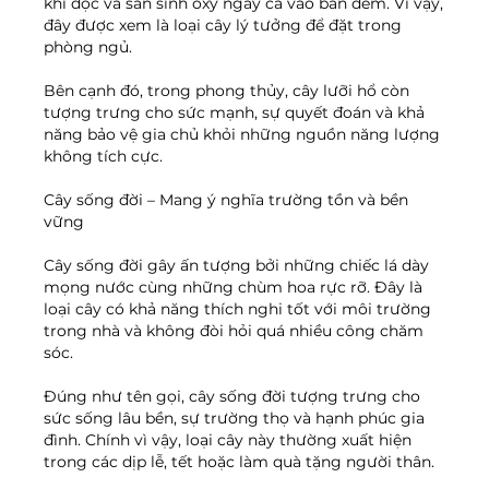
khí độc và sản sinh oxy ngay cả vào ban đêm. Vì vậy, 
đây được xem là loại cây lý tưởng để đặt trong 
phòng ngủ.
Bên cạnh đó, trong phong thủy, cây lưỡi hổ còn 
tượng trưng cho sức mạnh, sự quyết đoán và khả 
năng bảo vệ gia chủ khỏi những nguồn năng lượng 
không tích cực.
Cây sống đời – Mang ý nghĩa trường tồn và bền 
vững
Cây sống đời gây ấn tượng bởi những chiếc lá dày 
mọng nước cùng những chùm hoa rực rỡ. Đây là 
loại cây có khả năng thích nghi tốt với môi trường 
trong nhà và không đòi hỏi quá nhiều công chăm 
sóc.
Đúng như tên gọi, cây sống đời tượng trưng cho 
sức sống lâu bền, sự trường thọ và hạnh phúc gia 
đình. Chính vì vậy, loại cây này thường xuất hiện 
trong các dịp lễ, tết hoặc làm quà tặng người thân.