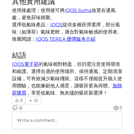
其他實用建議
使用後處理：使用後可將
IQOS iluma
放置在通風
處，避免菸味積聚。
選擇低氣味產品：
IQOS
提供多種菸彈選擇，部分風
味（如薄荷）氣味更輕，適合對氣味敏感的使用者。
推薦閱讀：
IQOS TEREA 煙彈版本介紹
結語
IQOS電子菸
的氣味相對輕盈，但仍需注意使用環境
和維護。選擇合適的使用場所、保持通風、定期清潔
設備，可有效減少氣味殘留。這樣不僅能提升個人使
用體驗，也能兼顧他人感受，讓吸菸更為得體。
加熱
菸購買
，享受低氣味、無灰燼的吸菸新選擇！
0
0
7
Write a comment...