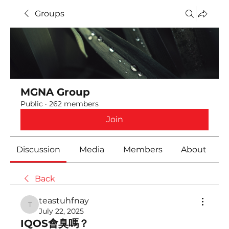
Groups
MGNA Group
Public
·
262 members
Join
Discussion
Media
Members
About
Back
teastuhfnay
teastuhfnay
July 22, 2025
IQOS會臭嗎？