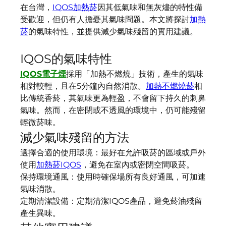
在台灣，
IQOS加熱菸
因其低氣味和無灰燼的特性備
受歡迎，但仍有人擔憂其氣味問題。本文將探討
加熱
菸
的氣味特性，並提供減少氣味殘留的實用建議。
IQOS的氣味特性
IQOS電子煙
採用「加熱不燃燒」技術，產生的氣味
相對較輕，且在5分鐘內自然消散。
加熱不燃燒菸
相
比傳統香菸，其氣味更為輕盈，不會留下持久的刺鼻
氣味。然而，在密閉或不透風的環境中，仍可能殘留
輕微菸味。
減少氣味殘留的方法
選擇合適的使用環境：最好在允許吸菸的區域或戶外
使用
加熱菸IQOS
，避免在室內或密閉空間吸菸。
保持環境通風：使用時確保場所有良好通風，可加速
氣味消散。
定期清潔設備：定期清潔IQOS產品，避免菸油殘留
產生異味。