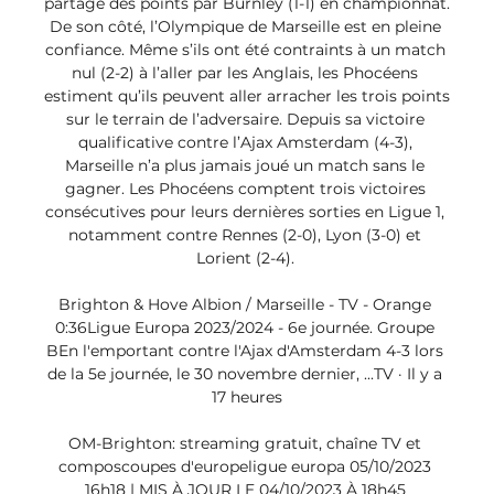
partage des points par Burnley (1-1) en championnat. 
De son côté, l’Olympique de Marseille est en pleine 
confiance. Même s’ils ont été contraints à un match 
nul (2-2) à l’aller par les Anglais, les Phocéens 
estiment qu’ils peuvent aller arracher les trois points 
sur le terrain de l’adversaire. Depuis sa victoire 
qualificative contre l’Ajax Amsterdam (4-3), 
Marseille n’a plus jamais joué un match sans le 
gagner. Les Phocéens comptent trois victoires 
consécutives pour leurs dernières sorties en Ligue 1, 
notamment contre Rennes (2-0), Lyon (3-0) et 
Lorient (2-4). 

Brighton & Hove Albion / Marseille - TV - Orange 
0:36Ligue Europa 2023/2024 - 6e journée. Groupe 
BEn l'emportant contre l'Ajax d'Amsterdam 4-3 lors 
de la 5e journée, le 30 novembre dernier, ...TV · Il y a 
17 heures

OM-Brighton: streaming gratuit, chaîne TV et 
composcoupes d'europeligue europa 05/10/2023 
16h18 | MIS À JOUR LE 04/10/2023 À 18h45 