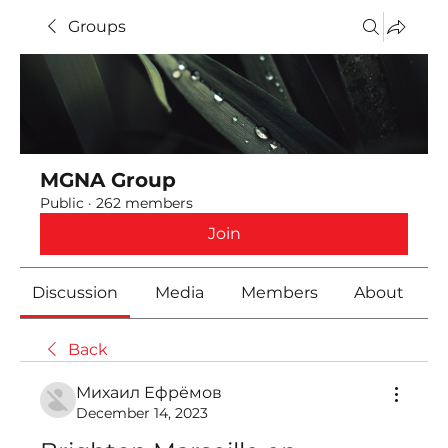
Groups
MGNA Group
Public
·
262 members
Join
Discussion
Media
Members
About
Back
Михаил Ефрёмов
December 14, 2023