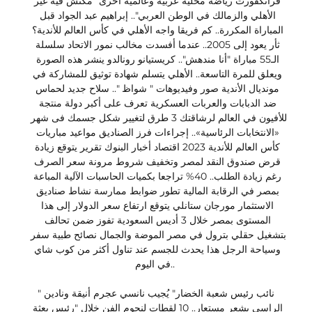
فرانكفورت رياضة محلية عربية وعالمية أخرى "مكنش فيه غير 
الأهلي والزمالك في الوطن العربي".. إبراهيم عبد الجواد قبل 
المباراة المكررة.. كم فريقا واجه الأهلي في كأس العالم للأندية؟ 
ثأر يعود إلى 2005.. عندما أفسدت مخالب نمور الاتحاد سلسلة 
الـ55 مباراة "أنا مندهش".. كريستيانو رونالدو ينشر هذه الصورة 
ويعلق للمرة التاسعة.. الأهلي يتسلم شهادة توثيق للمشاركة في 
مونديال الأندية صور وفيديوهات " شواظ ".. سلاح جديد لحماس 
ضد الدبابات والعربات العسكرية تعرف على أكبر دولة منتجة 
للأفيون في العالم لرشاقتك 3 طرق لتغيير شكل جسمك فى شهر 
«الانتخابات الرئاسية».. إجراءات فرز الصناديق مواعيد مباريات 
كأس العالم للأندية 2023 اقتصاد أخبار البنوك تقرير يتوقع زيادة 
قرض صندوق النقد لمصر وتخفيف شروط مرونة سعر الصرف 
رغم زيادة الطلب.. 40% تراجعا بكميات الحاسبات الآلية المباعة 
بمصر في الرقابة المالية تطور ضوابط ممارسة نشاط صناديق 
الاستثمار مورجان ستانلي يتوقع ارتفاع سعر الدولار إلى هذا 
المستوى بمصر خلال 3 أديس السعودية تفوز ضمن تحالف 
بتشغيل حقلي بترول في مصر الموضة والجمال نصائح طبية سفر 
وسياحة الرجل هذا يحدث للجسم عند تناول أكثر من كوب شاي 
في اليوم.. 

"نائب رئيس شعبة الخضار" يُجيب نانسي عجرم أنيقة ونادين 
الراسي بشعر مستعار.. 10 لقطات لنجوم الفن خلال "رئيس بعثة 