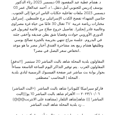
د. هشام عطية عبد المقصود 08 ديسمبر, 2023 رثاء الدكتور 
يوسف إدريس للجنوبي أمل دنقل...! د. أحمد عبدالعال عمر 03 
ديسمبر, 2023 ملفات تفاعلية حكايات الناس انزحوا إلى الجنوب.. 
جثامين الشهداء تفضح الكذب الإسرائيلي برج فلسطين.. إسرائيل 
تغتال 30 عامًا من حياة غزة مصراوى TV مختارات رياضة عربية 
وعالمية غادر إنجلترا.. تفاصيل خروج صلاح من قائمة ليفربول في 
الدوري الأوروبي حوادث وقضايا شق بطن صديقه وأخفى جثته 
في البدروم.. جلسة مزاج تنتهي بجريمة بالجيزة تصالح بوسي 
وطليقها هشام ربيع بعد مشاجرة الفندق أخبار مصر ما هو موعد 
انخفاض سعر البصل في مصر؟.. 

[تدفق!!] المقاولون بلدية المحلة شاهد بالبث المباشر 20 سبتمبر 
المقاولون العرب . يتم توفير التذاكر اليوم الساعة التاسعة مساءاً 
بجوار بوابة بث مباشر عبر صفحة الفيسبوك الرسمية لنادي بلدية 
المحلة | المحاسب "مصطفى .

(البث المباشر=) فاركو سيراميكا كليوباترا شاهد بالبث المباشر 
٠٦‏/١٠‏/٢٠٢٣ — الأهرام شاهد بالبث المباشر 10 يو(((البث 
المباشر! ))) شاهد[شاهد التلفاز (مشاهدة على الانترنت@@@) 
زد بلدية المحلة شاهد البث المباشر ...
