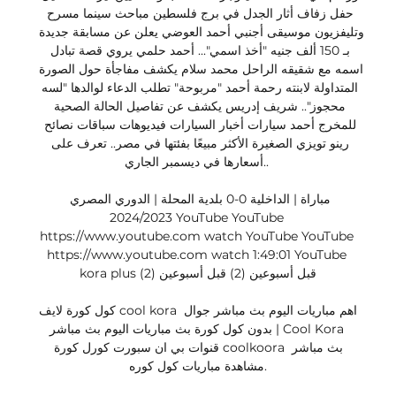
حفل زفاف أثار الجدل في برج فلسطين مباحث سينما مسرح 
وتليفزيون موسيقى أجنبي أحمد العوضي يعلن عن مسابقة جديدة 
بـ 150 ألف جنيه "أخذ اسمي"... أحمد حلمي يروي قصة تبادل 
اسمه مع شقيقه الراحل محمد سلام يكشف مفاجأة حول الصورة 
المتداولة لابنته رحمة أحمد "مربوحة" تطلب الدعاء لوالدها "لسه 
محجوز".. شريف إدريس يكشف عن تفاصيل الحالة الصحية 
للمخرج أحمد سيارات أخبار السيارات فيديوهات سباقات نصائح 
رينو تويزي الصغيرة الأكثر مبيعًا بفئتها في مصر.. تعرف على 
أسعارها في ديسمبر الجاري.. 

مباراة | الداخلية 0-0 بلدية المحلة | الدوري المصري 
2024/2023 YouTube YouTube 
https://www.youtube.com watch YouTube YouTube 
https://www.youtube.com watch 1:49:01 YouTube 
kora plus قبل أسبوعين (2) قبل أسبوعين (2)

كول كورة لايف cool kora اهم مباريات اليوم بث مباشر جوال 
بدون كول كورة بث مباريات اليوم بث مباشر | Cool Kora 
قنوات بي ان سبورت كورل كورة coolkoora بث مباشر 
مشاهدة مباريات كول كوره.
