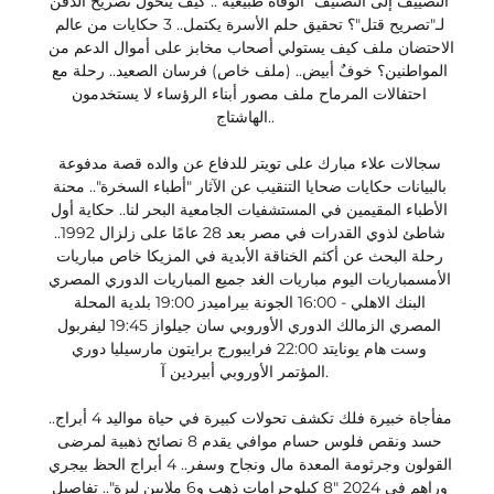
التصييف إلى التصنيف "الوفاة طبيعية".. كيف يتحول تصريح الدفن 
لـ"تصريح قتل"؟ تحقيق حلم الأسرة يكتمل.. 3 حكايات من عالم 
الاحتضان ملف كيف يستولي أصحاب مخابز على أموال الدعم من 
المواطنين؟ خوفٌ أبيض.. (ملف خاص) فرسان الصعيد.. رحلة مع 
احتفالات المرماح ملف مصور أبناء الرؤساء لا يستخدمون 
الهاشتاج.. 

سجالات علاء مبارك على تويتر للدفاع عن والده قصة مدفوعة 
بالبيانات حكايات ضحايا التنقيب عن الآثار "أطباء السخرة".. محنة 
الأطباء المقيمين في المستشفيات الجامعية البحر لنا.. حكاية أول 
شاطئ لذوي القدرات في مصر بعد 28 عامًا على زلزال 1992.. 
رحلة البحث عن أكثم الخناقة الأبدية في المزيكا خاص مباريات 
الأمسمباريات اليوم مباريات الغد جميع المباريات الدوري المصري 
البنك الاهلي - 16:00 الجونة بيراميدز 19:00 بلدية المحلة 
المصري الزمالك الدوري الأوروبي سان جيلواز 19:45 ليفربول 
وست هام يونايتد 22:00 فرايبورج برايتون مارسيليا دوري 
المؤتمر الأوروبي أبيردين آ. 

مفأجاة خبيرة فلك تكشف تحولات كبيرة في حياة مواليد 4 أبراج.. 
حسد ونقص فلوس حسام موافي يقدم 8 نصائح ذهبية لمرضى 
القولون وجرثومة المعدة مال ونجاح وسفر.. 4 أبراج الحظ بيجري 
وراهم في 2024 "8 كيلوجرامات ذهب و6 ملايين ليرة".. تفاصيل 