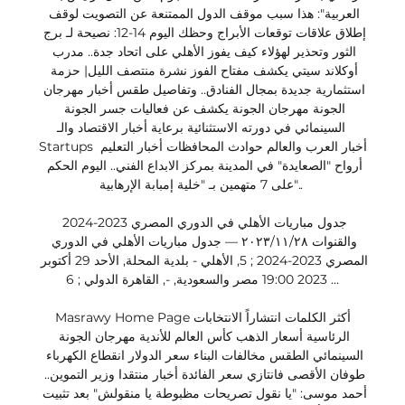
العربية": هذا سبب موقف الدول الممتنعة عن التصويت لوقف 
إطلاق علاقات توقعات الأبراج وحظك اليوم 14-12: نصيحة لـ برج 
الثور وتحذير لهؤلاء كيف يفوز الأهلي على اتحاد جدة.. مدرب 
أوكلاند سيتي يكشف مفتاح الفوز نشرة منتصف الليل| حزمة 
استثمارية جديدة بمجال الفنادق.. وتفاصيل طقس أخبار مهرجان 
الجونة مهرجان الجونة يكشف عن فعاليات جسر الجونة 
السينمائي في دورته الاستثنائية برعاية أخبار الاقتصاد والـ 
Startups أخبار العرب والعالم حوادث المحافظات أخبار التعليم 
أرواح "الصعايدة" في المدينة بمركز الابداع الفني.. اليوم الحكم 
على 7 متهمين بـ "خلية إمبابة الإرهابية".. 

جدول مباريات الأهلي في الدوري المصري 2023-2024 
والقنوات ٢٨‏/١١‏/٢٠٢٣ — جدول مباريات الأهلي في الدوري 
المصري 2023-2024 ; 5, الأهلي - بلدية المحلة, الأحد 29 أكتوبر 
2023 19:00 مصر والسعودية, -, القاهرة الدولي ; 6 ...

Masrawy Home Pageأكثر الكلمات انتشاراً الانتخابات 
الرئاسية أسعار الذهب كأس العالم للأندية مهرجان الجونة 
السينمائي الطقس مخالفات البناء سعر الدولار انقطاع الكهرباء 
طوفان الأقصى فانتازي سعر الفائدة أخبار منتقدا وزير التموين.. 
أحمد موسى: "يا نقول تصريحات مظبوطة يا منقولش" بعد تثبيت 