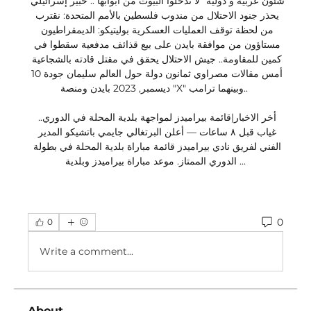
شئون عربية و دولية "لا تدخلوا البيوت من أبوابها".. خبير إسرائيلي 
يحذر جنود الاحتلال من مندوب فلسطين بالأمم المتحدة: نقترب 
من لحظة توقف العمليات العسكرية بوليتيكو: الديمقراطيون 
مستاؤون من موافقة بايدن على بيع قذائف مدفعية سقطوا في 
كمين للمقاومة.. جيش الاحتلال يحقق في مقتل قادته بالشجاعية 
أمس مقالات مصراوي ثمانون دولة حول العالم سليمان جودة 10 
ديسمبر, 2023 بايدن ومنصة "X" وبينهما ترامب.. 

أخر الاخبار|قائمة بيراميدز لمواجهة بلدية المحلة في الدوري.. 
غياب قبل ٨ ساعات — أعلن البرتغالي جايمي باتشيكو المدير 
الفني لفريق نادي بيراميدز قائمة مباراة بلدية المحلة في بطولة 
الدوري الممتاز. موعد مباراة بيراميدز وبلدية ...
0
0
Write a comment...
About