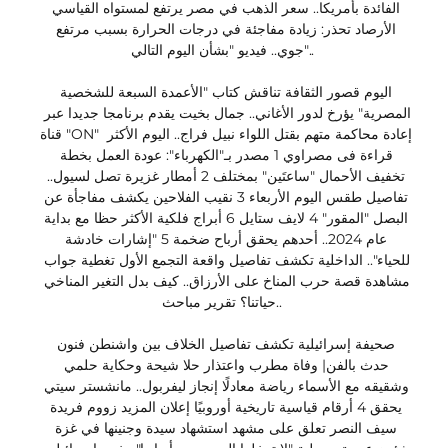
الفائدة بأمريكا.. سعر الذهب في مصر يرتفع لمستواه القياسي 
الأرصاد تحذر: زيادة مفاجئة في درجات الحرارة بسبب مرتفع 
جوي.. فيديو "بشأن اليوم التالي".. 

اليوم قصور الثقافة تناقش كتاب "الأعمدة السبعة للشخصية 
المصرية" يؤرخ لدور الأغاني.. جمال بخيت يقدم برنامجا جديدا عبر 
قناة "ON" إعادة محاكمة متهم بقتل اللواء نبيل فراج.. اليوم الأكثر 
قراءة فى مصراوي 1 مصدر بـ"الكهرباء": عودة العمل بخطة 
تخفيف الأحمال "ساعتَين" بمختلف 2 أمطار غزيرة تصل لسيول.. 
تفاصيل طقس اليوم الأربعاء 3 نقيب الفلاحين يكشف مفاجأة عن 
البصل "المقور" 4 لايف ستايل 6 أبراج فلكية الأكثر حظا مع بداية 
عام 2024.. أحدهم يحقق أرباح ضخمة 5 "إشارات خادشة 
للحياء".. الداخلية تكشف تفاصيل واقعة التجمع الأول تغطية جواب 
مشاهدة قصة حرب المناخ على الأرزاق.. كيف بدل التغير المناخي 
حياتنا؟ تقرير مباحث.. 

صحيفة إسرائيلية تكشف تفاصيل الخلاف بين واشنطن فنون 
حدث بالفن| وفاة مطرب واعتذار حلا شيحة وحكاية حلمي 
وشقيقه مع الأسماء رياضة معادلًا إنجاز ليفربول.. مانشستر سيتي 
يحقق 4 أرقام قياسية تاريخية أوروبيًا إعلان المزيد زووم فريدة 
سيف النصر تعلق على مشهد استشهاد سيدة وجنينها في غزة 