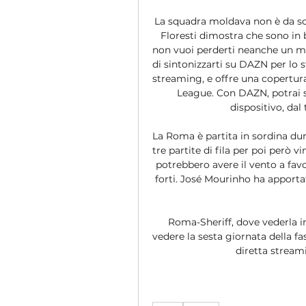
La squadra moldava non è da sott
Floresti dimostra che sono in b
non vuoi perderti neanche un min
di sintonizzarti su DAZN per lo s
streaming, e offre una copertura 
League. Con DAZN, potrai s
dispositivo, dal
La Roma è partita in sordina du
tre partite di fila per poi però vi
potrebbero avere il vento a favo
forti. José Mourinho ha apporta
Roma-Sheriff, dove vederla in
vedere la sesta giornata della fa
diretta stream