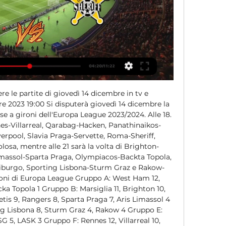
 le partite di giovedì 14 dicembre in tv e 
 2023 19:00 Si disputerà giovedì 14 dicembre la 
se a gironi dell'Europa League 2023/2024. Alle 18. 
s-Villarreal, Qarabag-Hacken, Panathinaikos-
erpool, Slavia Praga-Servette, Roma-Sheriff, 
sa, mentre alle 21 sarà la volta di Brighton-
Limassol-Sparta Praga, Olympiacos-Backta Topola, 
iburgo, Sporting Lisbona-Sturm Graz e Rakow-
ironi di Europa League Gruppo A: West Ham 12, 
a Topola 1 Gruppo B: Marsiglia 11, Brighton 10, 
tis 9, Rangers 8, Sparta Praga 7, Aris Limassol 4 
ng Lisbona 8, Sturm Graz 4, Rakow 4 Gruppo E: 
SG 5, LASK 3 Gruppo F: Rennes 12, Villarreal 10, 