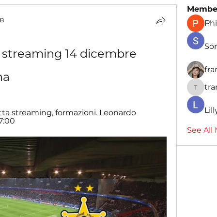
Membe
в
Phi
So
 streaming 14 dicembre 
fr
na
tr
traman
Lil
etta streaming, formazioni. Leonardo 
7:00
See All