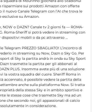
 la squadra di Mourinho giocherà allo Stadionul 
ete risparmiare sui prodotti Amazon con offerte 
 il nuovo Canale Telegram con l’AI che trova le 
e esclusive su Amazon. 

ky, NOW o DAZN? Canale tv 2 giorni fa — ROMA-
Roma-Sheriff si potrà vedere in streaming con 
ispositivi mobili o da pc attraverso ...

anale Telegram PREZZO SBAGLIATO! L’incontro di 
vederlo in streaming su Now, Dazn o Sky Go. Per 
sport di Sky la partita andrà in onda su Sky Sport 
azn trasmette la partita per gli abbonati al 
ZN PLUS. Insomma avete più di una soluzione 
i la vostra squadra del cuore. Sheriff Roma in 
 accennato, è possibile vedere la partita della 
settembre anche sulla piattaforma Now. Si tratta 
roprietà della stessa Sky e in ambito sportivo e 
nte le stesse cose che trasmette Sky ma ad un 
ne che secondo noi, gli appassionati di calcio 
ssolutamente in considerazione. 
