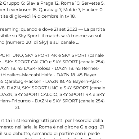
 Gruppo G: Slavia Praga 12, Roma 10, Servette 5, 
yer Leverkusen 15, Qarabag 7, Molde 7, Hacken 0 
ite di giovedì 14 dicembre in tv 18. 

streaming: quando e dove 21 set 2023 — La partita 
sibile su Sky Sport: il match sarà trasmesso sul 
 (numero 201 di Sky) e sul canale ...

SPORT UNO, SKY SPORT 4K e SKY SPORT (canale 
te - SKY SPORT CALCIO e SKY SPORT (canale 254) 
DAZN 18. 45 LASK-Tolosa - DAZN 18. 45 Rennes-
athinaikos-Maccabi Haifa - DAZN 18. 45 Bayer 
5 Qarabag-Hacken - DAZN 18. 45 Bayern-Ajax - 
TV8, DAZN, SKY SPORT UNO e SKY SPORT (canale 
 - DAZN, SKY SPORT CALCIO, SKY SPORT 4K e SKY 
 Ham-Friburgo - DAZN e SKY SPORT (canale 254) 
21. 

ita in streamingTutti pronti per l’esordio della 
ento nell’aria, la Roma è nel girone G e oggi 21 
il suo debutto, cercando di partire con il piede 