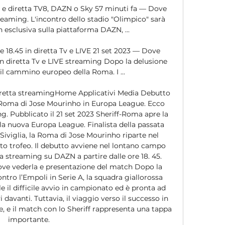
 e diretta TV8, DAZN o Sky 57 minuti fa — Dove 
eaming. L'incontro dello stadio "Olimpico" sarà 
in esclusiva sulla piattaforma DAZN, ...

 18.45 in diretta Tv e LIVE 21 set 2023 — Dove 
in diretta Tv e LIVE streaming Dopo la delusione 
 il cammino europeo della Roma. I ...

iretta streamingHome Applicativi Media Debutto 
a Roma di Jose Mourinho in Europa League. Ecco 
g. Pubblicato il 21 set 2023 Sheriff-Roma apre la 
ella nuova Europa League. Finalista della passata 
 Siviglia, la Roma di Jose Mourinho riparte nel 
to trofeo. Il debutto avviene nel lontano campo 
tta streaming su DAZN a partire dalle ore 18. 45. 
ove vederla e presentazione del match Dopo la 
ntro l’Empoli in Serie A, la squadra giallorossa 
e il difficile avvio in campionato ed è pronta ad 
i davanti. Tuttavia, il viaggio verso il successo in 
, e il match con lo Sheriff rappresenta una tappa 
importante. 
