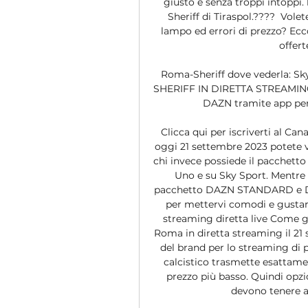
giusto e senza troppi intoppi.
Sheriff di Tiraspol.???? ️ Vol
lampo ed errori di prezzo? Ecco
offert
Roma-Sheriff dove vederla: S
SHERIFF IN DIRETTA STREAMING. 
DAZN tramite app per d
Clicca qui per iscriverti al C
oggi 21 settembre 2023 potete 
chi invece possiede il pacchetto 
Uno e su Sky Sport. Mentre D
pacchetto DAZN STANDARD e DA
per mettervi comodi e gustarv
streaming diretta live Come già
Roma in diretta streaming il 21 
del brand per lo streaming di p
calcistico trasmette esattame
prezzo più basso. Quindi opzio
devono tenere a