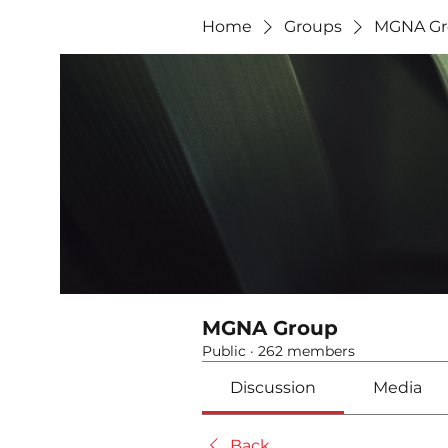
Home
Groups
MGNA Gr
MGNA Group
Public
·
262 members
Discussion
Media
Back