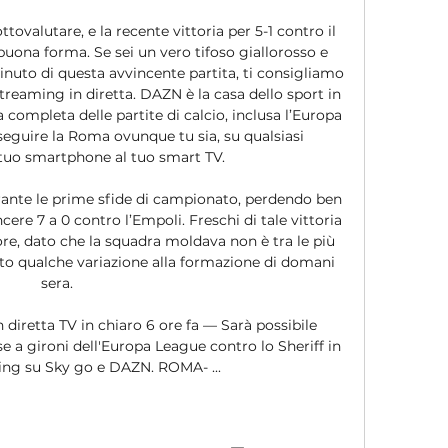
ovalutare, e la recente vittoria per 5-1 contro il 
uona forma. Se sei un vero tifoso giallorosso e 
uto di questa avvincente partita, ti consigliamo 
treaming in diretta. DAZN è la casa dello sport in 
completa delle partite di calcio, inclusa l’Europa 
eguire la Roma ovunque tu sia, su qualsiasi 
 tuo smartphone al tuo smart TV. 

rante le prime sfide di campionato, perdendo ben 
ncere 7 a 0 contro l’Empoli. Freschi di tale vittoria 
re, dato che la squadra moldava non è tra le più 
to qualche variazione alla formazione di domani 
sera. 

 diretta TV in chiaro 6 ore fa — Sarà possibile 
se a gironi dell'Europa League contro lo Sheriff in 
ing su Sky go e DAZN. ROMA- ...