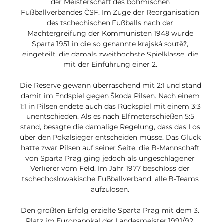
der Meisterschaft des böhmischen 
Fußballverbandes ČSF. Im Zuge der Reorganisation 
des tschechischen Fußballs nach der 
Machtergreifung der Kommunisten 1948 wurde 
Sparta 1951 in die so genannte krajská soutěž, 
eingeteilt, die damals zweithöchste Spielklasse, die 
mit der Einführung einer 2. 

Die Reserve gewann überraschend mit 2:1 und stand 
damit im Endspiel gegen Škoda Pilsen. Nach einem 
1:1 in Pilsen endete auch das Rückspiel mit einem 3:3 
unentschieden. Als es nach Elfmeterschießen 5:5 
stand, besagte die damalige Regelung, dass das Los 
über den Pokalsieger entscheiden müsse. Das Glück 
hatte zwar Pilsen auf seiner Seite, die B-Mannschaft 
von Sparta Prag ging jedoch als ungeschlagener 
Verlierer vom Feld. Im Jahr 1977 beschloss der 
tschechoslowakische Fußballverband, alle B-Teams 
aufzulösen. 

Den größten Erfolg erzielte Sparta Prag mit dem 3. 
Platz im Europapokal der Landesmeister 1991/92. 