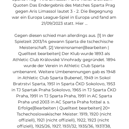
Quoten Das Endergebnis des Matches Sparta Prag 
gegen Aris Limassol lautet 3 - 2. Die Begegnung 
war ein Europa League-Spiel in Europa und fand am 
21/09/2023 statt. Hier ...

Gegen diesen schied man allerdings aus. [1] In der 
Spielzeit 2013/14 gewann Sparta die tschechische 
Meisterschaft. [2] Vereinsnamen[Bearbeiten | 
Quelltext bearbeiten] Der Klub wurde 1893 als 
Athletic Club Královské Vinohrady gegründet. 1894 
wurde der Verein in Athletic Club Sparta 
umbenannt. Weitere Umbenennungen gab es 1948 
in Athletic Club Sparta Bubeneč, 1949 in Sokol 
Bratrství Sparta, 1951 in Sparta ČKD Sokolovo, 1953 
in TJ Spartak Praha Sokolovo, 1965 in TJ Sparta ČKD 
Praha, 1991 in TJ Sparta Praha, 1991 in AC Sparta 
Praha und 2003 in AC Sparta Praha fotbal a. s. 
Erfolge[Bearbeiten | Quelltext bearbeiten] 20× 
Tschechoslowakischer Meister: 1919, 1920 (nicht 
offiziell), 1921 (nicht offiziell), 1922, 1923 (nicht 
offiziell), 1925/26, 1927, 1931/32, 1935/36, 1937/38, 