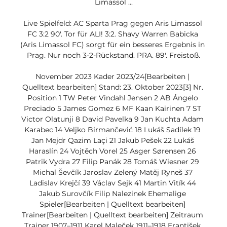
Limassol ...

Live Spielfeld: AC Sparta Prag gegen Aris Limassol 
FC 3:2 90'. Tor für ALI! 3:2. Shavy Warren Babicka 
(Aris Limassol FC) sorgt für ein besseres Ergebnis in 
Prag. Nur noch 3-2-Rückstand. PRA. 89'. Freistoß.

November 2023 Kader 2023/24[Bearbeiten | 
Quelltext bearbeiten] Stand: 23. Oktober 2023[3] Nr. 
Position 1 TW Peter Vindahl Jensen 2 AB Ángelo 
Preciado 5 James Gomez 6 MF Kaan Kairinen 7 ST 
Victor Olatunji 8 David Pavelka 9 Jan Kuchta Adam 
Karabec 14 Veljko Birmančević 18 Lukáš Sadílek 19 
Jan Mejdr Qazim Laçi 21 Jakub Pešek 22 Lukáš 
Haraslín 24 Vojtěch Vorel 25 Asger Sørensen 26 
Patrik Vydra 27 Filip Panák 28 Tomáš Wiesner 29 
Michal Ševčík Jaroslav Zelený Matěj Ryneš 37 
Ladislav Krejčí 39 Václav Sejk 41 Martin Vitík 44 
Jakub Surovčík Filip Nalezinek Ehemalige 
Spieler[Bearbeiten | Quelltext bearbeiten] 
Trainer[Bearbeiten | Quelltext bearbeiten] Zeitraum 
Trainer 1907–1911 Karel Maleček 1911–1918 František 