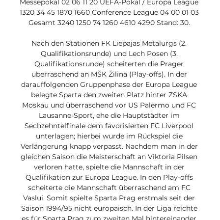
Messepokal 02 06 11 20 UEFA-Pokal / Europa League 
1320 34 45 1870 1660 Conference League 04 00 01 03 
Gesamt 3240 1250 74 1260 4610 4290 Stand: 30. 

Nach den Stationen FK Liepājas Metalurgs (2. 
Qualifikationsrunde) und Lech Posen (3. 
Qualifikationsrunde) scheiterten die Prager 
überraschend an MŠK Žilina (Play-offs). In der 
darauffolgenden Gruppenphase der Europa League 
belegte Sparta den zweiten Platz hinter ZSKA 
Moskau und überraschend vor US Palermo und FC 
Lausanne-Sport, ehe die Hauptstädter im 
Sechzehntelfinale dem favorisierten FC Liverpool 
unterlagen; hierbei wurde im Rückspiel die 
Verlängerung knapp verpasst. Nachdem man in der 
gleichen Saison die Meisterschaft an Viktoria Pilsen 
verloren hatte, spielte die Mannschaft in der 
Qualifikation zur Europa League. In den Play-offs 
scheiterte die Mannschaft überraschend am FC 
Vaslui. Somit spielte Sparta Prag erstmals seit der 
Saison 1994/95 nicht europäisch. In der Liga reichte 
es für Sparta Prag zum zweiten Mal hintereinander 