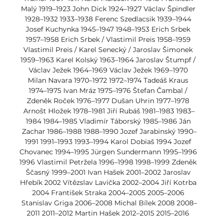
Malý 1919–1923 John Dick 1924–1927 Václav Špindler 
1928–1932 1933–1938 Ferenc Szedlacsik 1939–1944 
Josef Kuchynka 1945–1947 1948–1953 Erich Srbek 
1957–1958 Erich Srbek / Vlastimil Preis 1958–1959 
Vlastimil Preis / Karel Senecký / Jaroslav Šimonek 
1959–1963 Karel Kolský 1963–1964 Jaroslav Štumpf / 
Václav Ježek 1964–1969 Václav Ježek 1969–1970 
Milan Navara 1970–1972 1972–1974 Tadeáš Kraus 
1974–1975 Ivan Mráz 1975–1976 Štefan Čambal / 
Zdeněk Roček 1976–1977 Dušan Uhrin 1977–1978 
Arnošt Hložek 1978–1981 Jiří Rubáš 1981–1983 1983–
1984 1984–1985 Vladimír Táborský 1985–1986 Ján 
Zachar 1986–1988 1988–1990 Jozef Jarabinský 1990–
1991 1991–1993 1993–1994 Karol Dobiaš 1994 Jozef 
Chovanec 1994–1995 Jürgen Sundermann 1995–1996 
1996 Vlastimil Petržela 1996–1998 1998–1999 Zdeněk 
Ščasný 1999–2001 Ivan Hašek 2001–2002 Jaroslav 
Hřebík 2002 Vítězslav Lavička 2002–2004 Jiří Kotrba 
2004 František Straka 2004–2005 2005–2006 
Stanislav Griga 2006–2008 Michal Bílek 2008 2008–
2011 2011–2012 Martin Hašek 2012–2015 2015–2016 