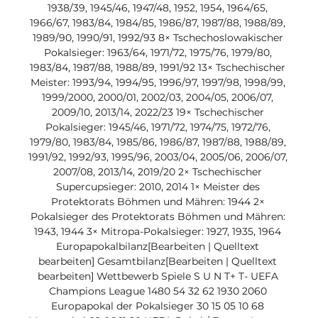
1938/39, 1945/46, 1947/48, 1952, 1954, 1964/65, 
1966/67, 1983/84, 1984/85, 1986/87, 1987/88, 1988/89, 
1989/90, 1990/91, 1992/93 8× Tschechoslowakischer 
Pokalsieger: 1963/64, 1971/72, 1975/76, 1979/80, 
1983/84, 1987/88, 1988/89, 1991/92 13× Tschechischer 
Meister: 1993/94, 1994/95, 1996/97, 1997/98, 1998/99, 
1999/2000, 2000/01, 2002/03, 2004/05, 2006/07, 
2009/10, 2013/14, 2022/23 19× Tschechischer 
Pokalsieger: 1945/46, 1971/72, 1974/75, 1972/76, 
1979/80, 1983/84, 1985/86, 1986/87, 1987/88, 1988/89, 
1991/92, 1992/93, 1995/96, 2003/04, 2005/06, 2006/07, 
2007/08, 2013/14, 2019/20 2× Tschechischer 
Supercupsieger: 2010, 2014 1× Meister des 
Protektorats Böhmen und Mähren: 1944 2× 
Pokalsieger des Protektorats Böhmen und Mähren: 
1943, 1944 3× Mitropa-Pokalsieger: 1927, 1935, 1964 
Europapokalbilanz[Bearbeiten | Quelltext 
bearbeiten] Gesamtbilanz[Bearbeiten | Quelltext 
bearbeiten] Wettbewerb Spiele S U N T+ T- UEFA 
Champions League 1480 54 32 62 1930 2060 
Europapokal der Pokalsieger 30 15 05 10 68 