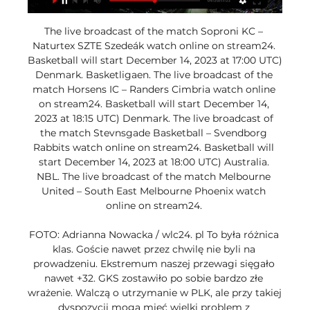
The live broadcast of the match Soproni KC – 
Naturtex SZTE Szedeák watch online on stream24. 
Basketball will start December 14, 2023 at 17:00 UTC) 
Denmark. Basketligaen. The live broadcast of the 
match Horsens IC – Randers Cimbria watch online 
on stream24. Basketball will start December 14, 
2023 at 18:15 UTC) Denmark. The live broadcast of 
the match Stevnsgade Basketball – Svendborg 
Rabbits watch online on stream24. Basketball will 
start December 14, 2023 at 18:00 UTC) Australia. 
NBL. The live broadcast of the match Melbourne 
United – South East Melbourne Phoenix watch 
online on stream24. 

FOTO: Adrianna Nowacka / wlc24. pl To była różnica 
klas. Goście nawet przez chwilę nie byli na 
prowadzeniu. Ekstremum naszej przewagi sięgało 
nawet +32. GKS zostawiło po sobie bardzo złe 
wrażenie. Walczą o utrzymanie w PLK, ale przy takiej 
dyspozycji mogą mieć wielki problem z 