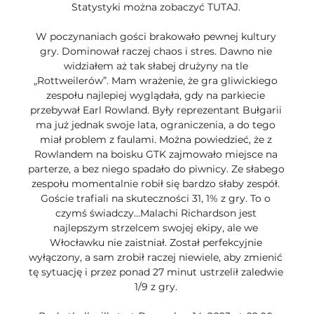
Statystyki można zobaczyć TUTAJ. 

W poczynaniach gości brakowało pewnej kultury 
gry. Dominował raczej chaos i stres. Dawno nie 
widziałem aż tak słabej drużyny na tle 
„Rottweilerów”. Mam wrażenie, że gra gliwickiego 
zespołu najlepiej wyglądała, gdy na parkiecie 
przebywał Earl Rowland. Były reprezentant Bułgarii 
ma już jednak swoje lata, ograniczenia, a do tego 
miał problem z faulami. Można powiedzieć, że z 
Rowlandem na boisku GTK zajmowało miejsce na 
parterze, a bez niego spadało do piwnicy. Ze słabego 
zespołu momentalnie robił się bardzo słaby zespół. 
Goście trafiali na skuteczności 31, 1% z gry. To o 
czymś świadczy…Malachi Richardson jest 
najlepszym strzelcem swojej ekipy, ale we 
Włocławku nie zaistniał. Został perfekcyjnie 
wyłączony, a sam zrobił raczej niewiele, aby zmienić 
tę sytuację i przez ponad 27 minut ustrzelił zaledwie 
1/9 z gry. 
