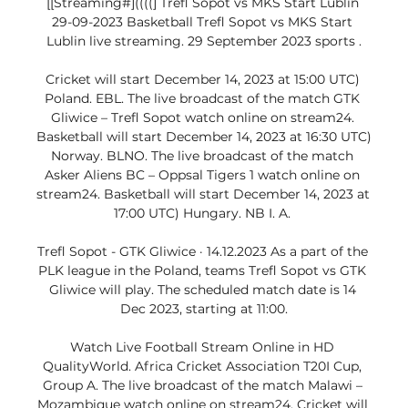
[[Streaming#]((((] Trefl Sopot vs MKS Start Lublin 
29-09-2023 Basketball Trefl Sopot vs MKS Start 
Lublin live streaming. 29 September 2023 sports .

Cricket will start December 14, 2023 at 15:00 UTC) 
Poland. EBL. The live broadcast of the match GTK 
Gliwice – Trefl Sopot watch online on stream24. 
Basketball will start December 14, 2023 at 16:30 UTC) 
Norway. BLNO. The live broadcast of the match 
Asker Aliens BC – Oppsal Tigers 1 watch online on 
stream24. Basketball will start December 14, 2023 at 
17:00 UTC) Hungary. NB I. A. 

Trefl Sopot - GTK Gliwice · 14.12.2023 As a part of the 
PLK league in the Poland, teams Trefl Sopot vs GTK 
Gliwice will play. The scheduled match date is 14 
Dec 2023, starting at 11:00.

Watch Live Football Stream Online in HD 
QualityWorld. Africa Cricket Association T20I Cup, 
Group A. The live broadcast of the match Malawi – 
Mozambique watch online on stream24. Cricket will 