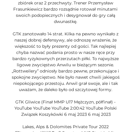
zbiórek oraz 2 przechwyty. Trener Przemysław 
Frasunkiewicz bardzo rozsądnie rotował minutami 
swoich podopiecznych i desygnował do gry całą 
dwunastkę. 

GTK zanotowało 14 strat. Kilka na pewno wynikało z 
naszej dobrej defensywy, ale odnoszę wrażenie, że 
większość to były prezenty od gości. Tak najlepiej 
chyba nazwać podania prosto w nasze ręce przy 
bardzo ryzykownych przerzutach piłki. To najwyższe 
ligowe zwycięstwo Anwilu w bieżącym sezonie. 
„Rottweilery” odniosły bardzo pewne, przekonujące i 
spokojne zwycięstwo. Nie było nawet chwili jakiegoś 
niepokojącego przestoju. Anwil grał swoje, ale i tak 
uważam, że daleko było od szczytowej formy. 

GTK Gliwice (Finał MMP U17 Mężczyzn, półfinał) - 
YouTube YouTube YouTube 2:00:42 YouTube Polski 
Związek Koszykówki 6 maj 2023 6 maj 2023

Lakes, Alps & Dolomites Private Tour 2022 