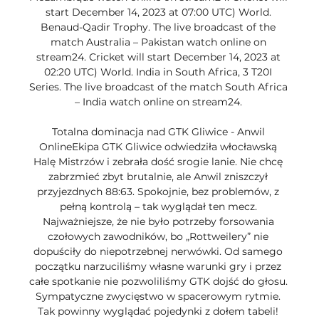
start December 14, 2023 at 07:00 UTC) World. 
Benaud-Qadir Trophy. The live broadcast of the 
match Australia – Pakistan watch online on 
stream24. Cricket will start December 14, 2023 at 
02:20 UTC) World. India in South Africa, 3 T20I 
Series. The live broadcast of the match South Africa 
– India watch online on stream24. 

Totalna dominacja nad GTK Gliwice - Anwil 
OnlineEkipa GTK Gliwice odwiedziła włocławską 
Halę Mistrzów i zebrała dość srogie lanie. Nie chcę 
zabrzmieć zbyt brutalnie, ale Anwil zniszczył 
przyjezdnych 88:63. Spokojnie, bez problemów, z 
pełną kontrolą – tak wyglądał ten mecz. 
Najważniejsze, że nie było potrzeby forsowania 
czołowych zawodników, bo „Rottweilery” nie 
dopuściły do niepotrzebnej nerwówki. Od samego 
początku narzuciliśmy własne warunki gry i przez 
całe spotkanie nie pozwoliliśmy GTK dojść do głosu. 
Sympatyczne zwycięstwo w spacerowym rytmie. 
Tak powinny wyglądać pojedynki z dołem tabeli! 