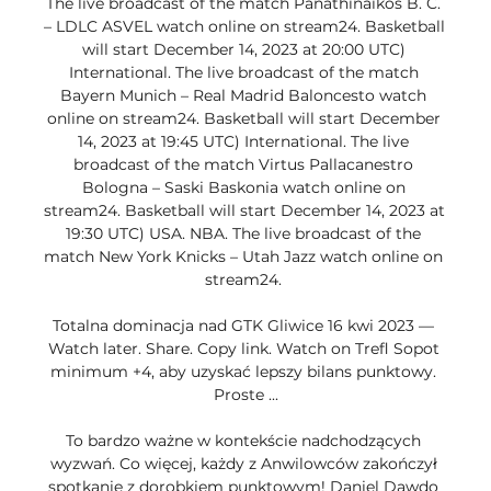
The live broadcast of the match Panathinaikos B. C. 
– LDLC ASVEL watch online on stream24. Basketball 
will start December 14, 2023 at 20:00 UTC) 
International. The live broadcast of the match 
Bayern Munich – Real Madrid Baloncesto watch 
online on stream24. Basketball will start December 
14, 2023 at 19:45 UTC) International. The live 
broadcast of the match Virtus Pallacanestro 
Bologna – Saski Baskonia watch online on 
stream24. Basketball will start December 14, 2023 at 
19:30 UTC) USA. NBA. The live broadcast of the 
match New York Knicks – Utah Jazz watch online on 
stream24. 

Totalna dominacja nad GTK Gliwice 16 kwi 2023 — 
Watch later. Share. Copy link. Watch on Trefl Sopot 
minimum +4, aby uzyskać lepszy bilans punktowy. 
Proste ...

To bardzo ważne w kontekście nadchodzących 
wyzwań. Co więcej, każdy z Anwilowców zakończył 
spotkanie z dorobkiem punktowym! Daniel Dawdo 