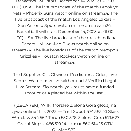
Basketball will start December 14, 2023 at 02:00 
UTC) USA. The live broadcast of the match Brooklyn 
Nets – Phoenix Suns watch online on stream24. The 
live broadcast of the match Los Angeles Lakers – 
San Antonio Spurs watch online on stream24. 
Basketball will start December 14, 2023 at 01:00 
UTC) USA. The live broadcast of the match Indiana 
Pacers – Milwaukee Bucks watch online on 
stream24. The live broadcast of the match Memphis 
Grizzlies – Houston Rockets watch online on 
stream24. 

Trefl Sopot vs Gtk Gliwice » Predictions, Odds, Live 
Scores Watch now live without ads! Verified Legal 
Live Stream. *To watch, you must have a funded 
account or a placed bet within the last ...

((ZEGAREK)) Wilki Morskie Zielona Góra gledaj na 
żywo online 11 lis 2023 — Trefl Sopot 574:583 10 Slask 
Wroclaw 544:567 Torun 550:578 Zielona Gora 571:627 
Czarni Slupsk 466:519 14 Lancut 560:614 15 GTK 
Gliwice 582 ...