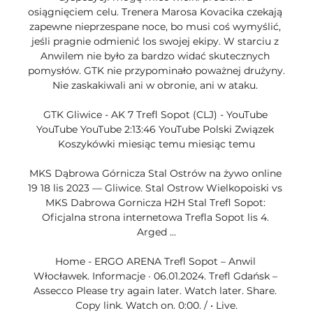
osiągnięciem celu. Trenera Marosa Kovacika czekają 
zapewne nieprzespane noce, bo musi coś wymyślić, 
jeśli pragnie odmienić los swojej ekipy. W starciu z 
Anwilem nie było za bardzo widać skutecznych 
pomysłów. GTK nie przypominało poważnej drużyny. 
Nie zaskakiwali ani w obronie, ani w ataku. 

GTK Gliwice - AK 7 Trefl Sopot (CLJ) - YouTube 
YouTube YouTube 2:13:46 YouTube Polski Związek 
Koszykówki miesiąc temu miesiąc temu

MKS Dąbrowa Górnicza Stal Ostrów na żywo online 
19 18 lis 2023 — Gliwice. Stal Ostrow Wielkopoiski vs 
MKS Dabrowa Gornicza H2H Stal Trefl Sopot: 
Oficjalna strona internetowa Trefla Sopot lis 4. 
Arged ...

Home - ERGO ARENA Trefl Sopot – Anwil 
Włocławek. Informacje · 06.01.2024. Trefl Gdańsk – 
Assecco Please try again later. Watch later. Share. 
Copy link. Watch on. 0:00. / • Live.
