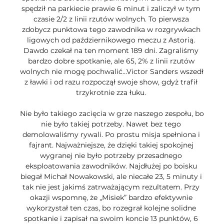
spędził na parkiecie prawie 6 minut i zaliczył w tym 
czasie 2/2 z linii rzutów wolnych. To pierwsza 
zdobycz punktowa tego zawodnika w rozgrywkach 
ligowych od październikowego meczu z Astorią. 
Dawdo czekał na ten moment 189 dni. Zagraliśmy 
bardzo dobre spotkanie, ale 65, 2% z linii rzutów 
wolnych nie mogę pochwalić…Victor Sanders wszedł 
z ławki i od razu rozpoczął swoje show, gdyż trafił 
trzykrotnie zza łuku. 

Nie było takiego zacięcia w grze naszego zespołu, bo 
nie było takiej potrzeby. Nawet bez tego 
demolowaliśmy rywali. Po prostu misja spełniona i 
fajrant. Najważniejsze, że dzięki takiej spokojnej 
wygranej nie było potrzeby przesadnego 
eksploatowania zawodników. Najdłużej po boisku 
biegał Michał Nowakowski, ale niecałe 23, 5 minuty i 
tak nie jest jakimś zatrważającym rezultatem. Przy 
okazji wspomnę, że „Misiek” bardzo efektywnie 
wykorzystał ten czas, bo rozegrał kolejne solidne 
spotkanie i zapisał na swoim koncie 13 punktów, 6 