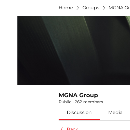
Home
Groups
MGNA Gr
MGNA Group
Public
·
262 members
Discussion
Media
Back