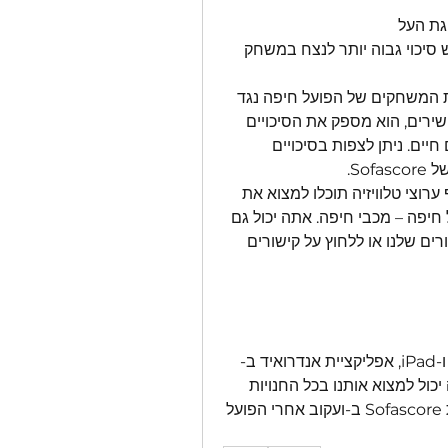
גת העל
בדוק כיצד קהילת Sofascore מצביעה לאיזו קבוצה יש סיכוי גבוה יותר לנצח במשחק 
כל המאפיינים הללו יכולים לעזור לך להחליט על תחזית המשחקים של הפועל חיפה נגד 
מכבי חיפה. למרות ש-Sofascore לא מציע הימורים ישירים, הוא מספק את הסיכויים 
הטובים ביותר ומראה לך אילו אתרים מציעים הימורים חיים. ניתן לצפות בסיכויים 
איפה לראות את הפועל חיפה נגד מכבי חיפה? בסעיף ערוצי טלוויזיה תוכלו למצוא את 
רשימת כל הערוצים המשדרים משחק ישיר של הפועל חיפה – מכבי חיפה. אתה יכול גם 
להזרים את המשחק הזה בשידור חי דרך שותפי ההימורים שלנו או ללחוץ על קישורים 
תוצאה חיה של Sofascore זמינה כאפליקציה לאייפון ו-iPad, אפליקציית אנדרואיד ב-
Google Play ואפליקציית Windows phone. אתה יכול למצוא אותנו בכל החנויות 
בשפות שונות כמו "Sofascore". התקן את אפליקציית Sofascore ב-ועקוב אחרי הפועל 