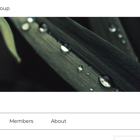
oup
Members
About