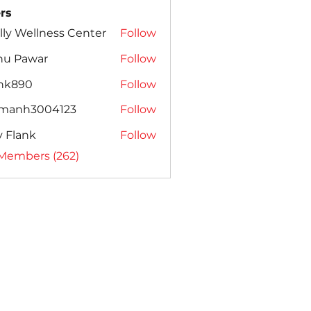
rs
lly Wellness Center
Follow
nu Pawar
Follow
ank890
Follow
amanh3004123
Follow
h3004123
ly Flank
Follow
 Members (262)