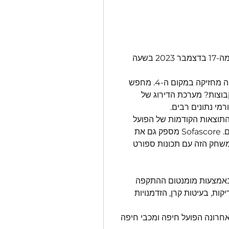
הפועל חיפה הולכת ראש בראש עם מכבי חיפה החל מה-17 בדצמבר 2023 בשעה 
נכון להיום, הפועל חיפה במקום ה-2, בעוד שמכבי חיפה מחזיקה במקום ה-4. מחפש 
להשוות את השחקן בעל הדירוג הטוב ביותר בשתי הקבוצות? מערכת הדירוג של 
בתוצאות החיות של Sofascore תוכלו למצוא את כל התוצאות הקודמות של הפועל 
חיפה נגד מכבי חיפה ממוינות לפי משחקי H2H שלהם. Sofascore מספק גם את 
הדרך הטובה ביותר לעקוב אחר התוצאה החיה של המשחק הזה עם תכונות ספורט 
באמצעות מומנטום ההתקפה
עקוב אחר סטטיסטיקות מפורטות כגון החזקת כדור, זריקות, בעיטות קרן, הזדמנויות 
בדוק את כל המשחקים ראש בראש - למשל, בעונה האחרונה הפועל חיפה ומכבי חיפה 