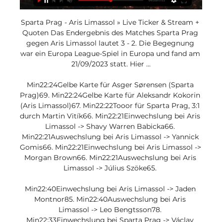
Sparta Prag - Aris Limassol » Live Ticker & Stream + 
Quoten Das Endergebnis des Matches Sparta Prag 
gegen Aris Limassol lautet 3 - 2. Die Begegnung 
war ein Europa League-Spiel in Europa und fand am 
21/09/2023 statt. Hier ...

Min22:24Gelbe Karte für Asger Sørensen (Sparta 
Prag)69. Min22:24Gelbe Karte für Aleksandr Kokorin 
(Aris Limassol)67. Min22:22Tooor für Sparta Prag, 3:1 
durch Martin Vitík66. Min22:21Einwechslung bei Aris 
Limassol -> Shavy Warren Babicka66. 
Min22:21Auswechslung bei Aris Limassol -> Yannick 
Gomis66. Min22:21Einwechslung bei Aris Limassol -> 
Morgan Brown66. Min22:21Auswechslung bei Aris 
Limassol -> Július Szöke65. 

Min22:40Einwechslung bei Aris Limassol -> Jaden 
Montnor85. Min22:40Auswechslung bei Aris 
Limassol -> Leo Bengtsson78. 
Min22:33Einwechslung bei Sparta Prag -> Václav 