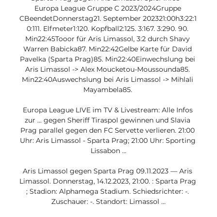
Europa League Gruppe C 2023/2024Gruppe 
CBeendetDonnerstag21. September 202321:00h3:22:1 
0:111. Elfmeter1:120. Kopfball2:125. 3:167. 3:290. 90. 
Min22:45Tooor für Aris Limassol, 3:2 durch Shavy 
Warren Babicka87. Min22:42Gelbe Karte für David 
Pavelka (Sparta Prag)85. Min22:40Einwechslung bei 
Aris Limassol -> Alex Moucketou-Moussounda85. 
Min22:40Auswechslung bei Aris Limassol -> Mihlali 
Mayambela85. 

Europa League LIVE im TV & Livestream: Alle Infos 
zur ... gegen Sheriff Tiraspol gewinnen und Slavia 
Prag parallel gegen den FC Servette verlieren. 21:00 
Uhr: Aris Limassol - Sparta Prag; 21:00 Uhr: Sporting 
Lissabon ...

Aris Limassol gegen Sparta Prag 09.11.2023 — Aris 
Limassol. Donnerstag, 14.12.2023, 21:00. : Sparta Prag 
; Stadion: Alphamega Stadium. Schiedsrichter: -. 
Zuschauer: -. Standort: Limassol ...
