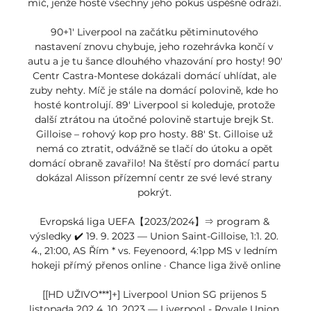
míč, jenže hosté všechny jeho pokus úspěšně odráží. 

90+1' Liverpool na začátku pětiminutového 
nastavení znovu chybuje, jeho rozehrávka končí v 
autu a je tu šance dlouhého vhazování pro hosty! 90' 
Centr Castra-Montese dokázali domácí uhlídat, ale 
zuby nehty. Míč je stále na domácí polovině, kde ho 
hosté kontrolují. 89' Liverpool si koleduje, protože 
další ztrátou na útočné polovině startuje brejk St. 
Gilloise – rohový kop pro hosty. 88' St. Gilloise už 
nemá co ztratit, odvážně se tlačí do útoku a opět 
domácí obraně zavařilo! Na štěstí pro domácí partu 
dokázal Alisson přízemní centr ze své levé strany 
pokrýt. 

Evropská liga UEFA【2023/2024】⇒ program & 
výsledky ✔️ 19. 9. 2023 — Union Saint-Gilloise, 1:1. 20. 
4., 21:00, AS Řím * vs. Feyenoord, 4:1pp MS v ledním 
hokeji přímý přenos online · Chance liga živě online

[[HD UŽIVO***]+] Liverpool Union SG prijenos 5 
listopada 202 4. 10. 2023 — Liverpool - Royale Union 