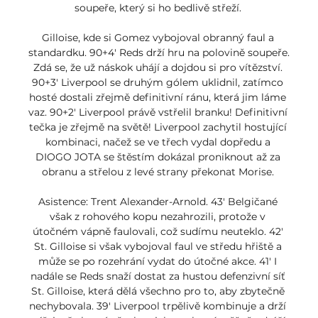
soupeře, který si ho bedlivě střeží. 

Gilloise, kde si Gomez vybojoval obranný faul a 
standardku. 90+4' Reds drží hru na polovině soupeře. 
Zdá se, že už náskok uhájí a dojdou si pro vítězství. 
90+3' Liverpool se druhým gólem uklidnil, zatímco 
hosté dostali zřejmě definitivní ránu, která jim láme 
vaz. 90+2' Liverpool právě vstřelil branku! Definitivní 
tečka je zřejmě na světě! Liverpool zachytil hostující 
kombinaci, načež se ve třech vydal dopředu a 
DIOGO JOTA se štěstím dokázal proniknout až za 
obranu a střelou z levé strany překonat Morise. 

Asistence: Trent Alexander-Arnold. 43' Belgičané 
však z rohového kopu nezahrozili, protože v 
útočném vápně faulovali, což sudímu neuteklo. 42' 
St. Gilloise si však vybojoval faul ve středu hřiště a 
může se po rozehrání vydat do útočné akce. 41' I 
nadále se Reds snaží dostat za hustou defenzivní síť 
St. Gilloise, která dělá všechno pro to, aby zbytečně 
nechybovala. 39' Liverpool trpělivě kombinuje a drží 