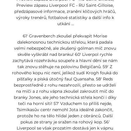
Preview zápasu Liverpool FC - RU Saint-Gilloise, 
předzápasové informace, zranění klíčových hráčů, 
výroky trenérů, fotbalové statistiky a další info k 
utkání ...

61' Gravenberch zkoušel překvapit Morise 
dalekonosnou technickou střelou, která padala 
velmi nebezpečně, ale zkušený gólman míč znovu 
skvěle vyškrábl nad branku! 60' Liverpol rychle 
zachytává rozehrávku soupeře a hlavní dění se nám 
tak znovu stěhuje na polovinu Belgičanů. 59' Z 
rohového kopu nic není, jelikož sudí Krogh fouká do 
píšťalky a píská útočný faul Quansaha. 58' Reds 
bezprostředně z rohu nezahrozili, přesto se udrželi 
na míči a z rohu vápna zkoušel zakroutit míč do 
branky Jones, ale jeho technická střela končí i díky 
teči na horní síti! 57' Vzduchem to příliš nejde, 
Tsimikasův centr nemohl Jota ideálně zakončit, 
protože ho na tělo hlídal jeden z obránců. Další 
pokus ze strany je sražen na rohový kop. 56' 
Liverpool se však prozatím dostává jen k vápnu 