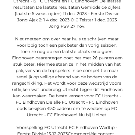
Utrecht -15 FC Utrecht en FC Eindhoven: De laatste 
resultaten De laatste resultaten Gemiddelde cijfers 
(laatste 6 wedstrijden) 11 dec. 2023 - Eerste Divisie 
Jong Ajax 2: 1 4 dec. 2023 0: 0 Telstar 1 dec. 2023 
Jong PSV 27 nov. 

Niet meteen om over naar huis te schrijven maar 
voorlopig toch een pak beter dan vorig seizoen, 
toen ze nog op een laatste plaats eindigden. 
Eindhoven daarentegen doet het met 26 punten een 
stuk beter. Hiermee staan ze in het midden van het 
pak, ver van de topspelers in de competitie maar 
tegelijk op veilige afstand van de bodem van de 
rangschikking. Het wordt voor deze wedstrijd vooral 
uitkijken wat underdog Utrecht tegen dit Eindhoven 
kan waarmaken. De beste kansen voor FC Utrecht - 
FC Eindhoven De alle FC Utrecht - FC Eindhoven 
odds bekijken €50 cadeau om te wedden op FC 
Utrecht - FC Eindhoven! Nu bij Unibet. 

Voorspelling FC Utrecht FC Eindhoven Wedtip - 
Eerste Divisie 15-12-2023Commerciële content | 