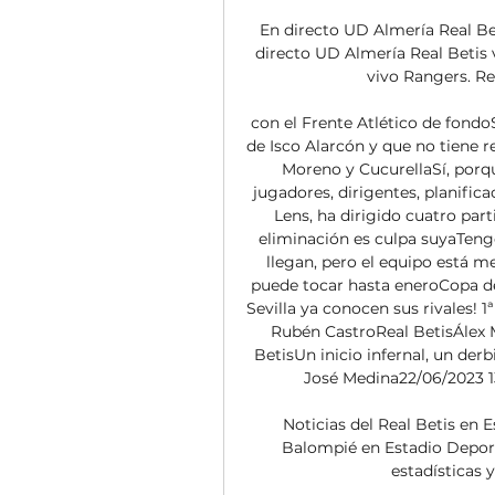
En directo UD Almería Real Bet
directo UD Almería Real Betis v
vivo Rangers. Rea
con el Frente Atlético de fond
de Isco Alarcón y que no tiene 
Moreno y CucurellaSí, porq
jugadores, dirigentes, planifica
Lens, ha dirigido cuatro par
eliminación es culpa suyaTengo
llegan, pero el equipo está m
puede tocar hasta eneroCopa del
Sevilla ya conocen sus rivales! 1ª
Rubén CastroReal BetisÁlex Mo
BetisUn inicio infernal, un derbi
José Medina22/06/2023 13:4
Noticias del Real Betis en 
Balompié en Estadio Deportiv
estadísticas y