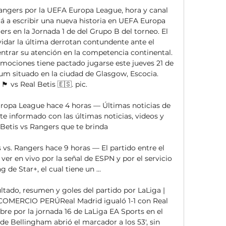
Rangers por la UEFA Europa League, hora y canal 
 a escribir una nueva historia en UEFA Europa 
s en la Jornada 1 de del Grupo B del torneo. El 
idar la última derrotan contundente ante el 
ntrar su atención en la competencia continental. 
ociones tiene pactado jugarse este jueves 21 de 
um situado en la ciudad de Glasgow, Escocia. 
󠁢󠁳󠁣󠁴󠁿 vs Real Betis 🇪🇸. pic. 

ropa League hace 4 horas — Últimas noticias de 
e informado con las últimas noticias, videos y 
 Betis vs Rangers que te brinda

vs. Rangers hace 9 horas — El partido entre el 
ver en vivo por la señal de ESPN y por el servicio 
 de Star+, el cual tiene un ...

sultado, resumen y goles del partido por LaLiga | 
OMERCIO PERÚReal Madrid igualó 1-1 con Real 
re por la jornada 16 de LaLiga EA Sports en el 
de Bellingham abrió el marcador a los 53′, sin 