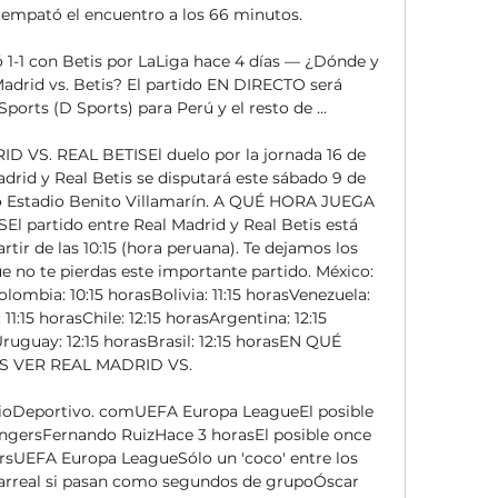
empató el encuentro a los 66 minutos. 

-1 con Betis por LaLiga hace 4 días — ¿Dónde y 
adrid vs. Betis? El partido EN DIRECTO será 
orts (D Sports) para Perú y el resto de ...

S. REAL BETISEl duelo por la jornada 16 de 
drid y Real Betis se disputará este sábado 9 de 
io Estadio Benito Villamarín. A QUÉ HORA JUEGA 
 partido entre Real Madrid y Real Betis está 
ir de las 10:15 (hora peruana). Te dejamos los 
e no te pierdas este importante partido. México: 
lombia: 10:15 horasBolivia: 11:15 horasVenezuela: 
11:15 horasChile: 12:15 horasArgentina: 12:15 
ruguay: 12:15 horasBrasil: 12:15 horasEN QUÉ 
 VER REAL MADRID VS. 

adioDeportivo. comUEFA Europa LeagueEl posible 
RangersFernando RuizHace 3 horasEl posible once 
ersUEFA Europa LeagueSólo un 'coco' entre los 
illarreal si pasan como segundos de grupoÓscar 