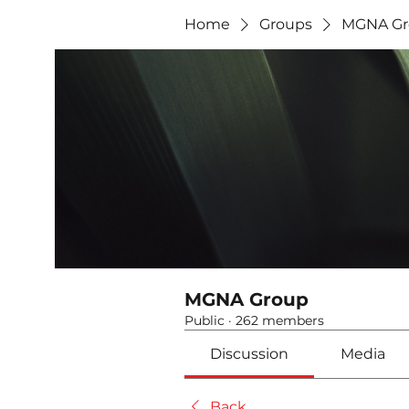
Home
Groups
MGNA Gr
MGNA Group
Public
·
262 members
Discussion
Media
Back