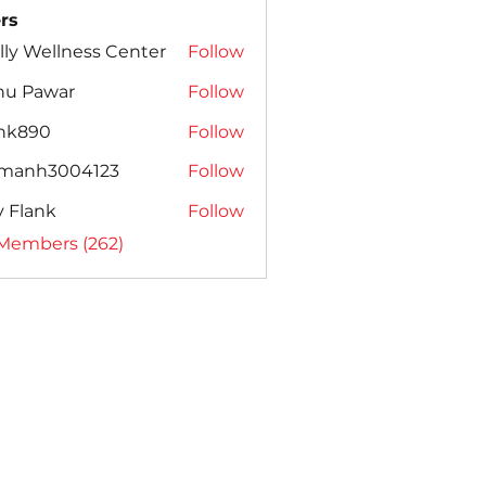
rs
lly Wellness Center
Follow
nu Pawar
Follow
ank890
Follow
amanh3004123
Follow
h3004123
ly Flank
Follow
 Members (262)