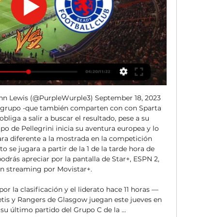
n Lewis (@PurpleWurple3) September 18, 2023 
l grupo -que también comparten con con Sparta 
bliga a salir a buscar el resultado, pese a su 
ipo de Pellegrini inicia su aventura europea y lo 
ara diferente a la mostrada en la competición 
 se jugara a partir de la 1 de la tarde hora de 
drás apreciar por la pantalla de Star+, ESPN 2, 
n streaming por Movistar+. 

or la clasificación y el liderato hace 11 horas — 
Betis y Rangers de Glasgow juegan este jueves en 
su último partido del Grupo C de la ...
