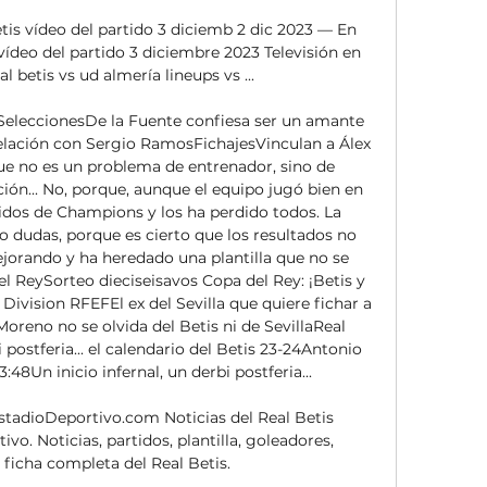
is vídeo del partido 3 diciemb 2 dic 2023 — En 
ídeo del partido 3 diciembre 2023 Televisión en 
l betis vs ud almería lineups vs ...

oSeleccionesDe la Fuente confiesa ser un amante 
relación con Sergio RamosFichajesVinculan a Álex 
ue no es un problema de entrenador, sino de 
ción... No, porque, aunque el equipo jugó bien en 
tidos de Champions y los ha perdido todos. La 
 dudas, porque es cierto que los resultados no 
ejorando y ha heredado una plantilla que no se 
 ReySorteo dieciseisavos Copa del Rey: ¡Betis y 
 Division RFEFEl ex del Sevilla que quiere fichar a 
reno no se olvida del Betis ni de SevillaReal 
 postferia... el calendario del Betis 23-24Antonio 
8Un inicio infernal, un derbi postferia... 

EstadioDeportivo.com Noticias del Real Betis 
o. Noticias, partidos, plantilla, goleadores, 
 ficha completa del Real Betis.
