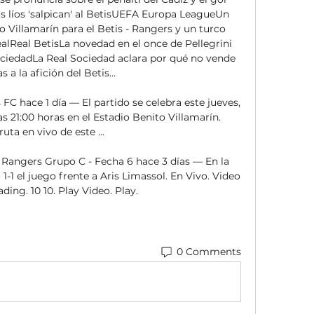
os líos 'salpican' al BetisUEFA Europa LeagueUn 
 Villamarín para el Betis - Rangers y un turco 
ealReal BetisLa novedad en el once de Pellegrini 
ociedadLa Real Sociedad aclara por qué no vende 
 a la afición del Betis... 

FC hace 1 día — El partido se celebra este jueves, 
as 21:00 horas en el Estadio Benito Villamarín. 
ruta en vivo de este ...

Rangers Grupo C - Fecha 6 hace 3 días — En la 
1-1 el juego frente a Aris Limassol. En Vivo. Video 
ading. 10 10. Play Video. Play.
0 Comments