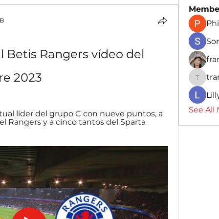
Membe
в
Phi
So
l Betis Rangers vídeo del 
fr
re 2023
tr
traman
Lil
See All
tual líder del grupo C con nueve puntos, a 
l Rangers y a cinco tantos del Sparta 