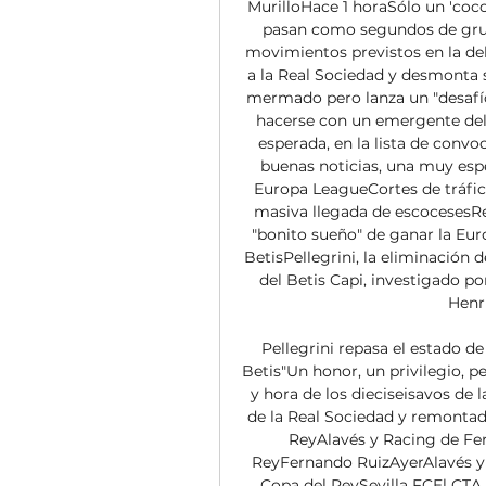
MurilloHace 1 horaSólo un 'coco' 
pasan como segundos de gr
movimientos previstos en la dela
a la Real Sociedad y desmonta 
mermado pero lanza un "desafío"
hacerse con un emergente del
esperada, en la lista de conv
buenas noticias, una muy espe
Europa LeagueCortes de tráfico,
masiva llegada de escocesesRea
"bonito sueño" de ganar la Eu
BetisPellegrini, la eliminación d
del Betis Capi, investigado po
Henri
Pellegrini repasa el estado de
Betis"Un honor, un privilegio, 
y hora de los dieciseisavos de l
de la Real Sociedad y remontada
ReyAlavés y Racing de Ferro
ReyFernando RuizAyerAlavés y Ra
Copa del ReySevilla FCEl CTA s