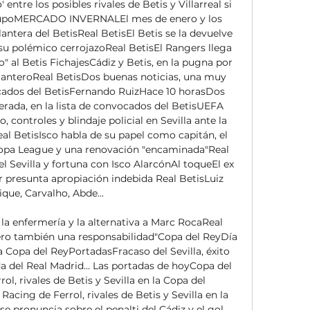
entre los posibles rivales de Betis y Villarreal si 
upoMERCADO INVERNALEl mes de enero y los 
ntera del BetisReal BetisEl Betis se la devuelve 
su polémico cerrojazoReal BetisEl Rangers llega 
 al Betis FichajesCádiz y Betis, en la pugna por 
anteroReal BetisDos buenas noticias, una muy 
ocados del BetisFernando RuizHace 10 horasDos 
rada, en la lista de convocados del BetisUEFA 
 controles y blindaje policial en Sevilla ante la 
l BetisIsco habla de su papel como capitán, el 
ropa League y una renovación "encaminada"Real 
el Sevilla y fortuna con Isco AlarcónAl toqueEl ex 
r presunta apropiación indebida Real BetisLuiz 
que, Carvalho, Abde... 

 la enfermería y la alternativa a Marc RocaReal 
pero también una responsabilidad"Copa del ReyDía 
a Copa del ReyPortadasFracaso del Sevilla, éxito 
 del Real Madrid... Las portadas de hoyCopa del 
l, rivales de Betis y Sevilla en la Copa del 
cing de Ferrol, rivales de Betis y Sevilla en la 
e pronuncia sobre el penalti del Cádiz y el gol 