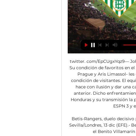
twitter. com/EpCUgxYqz9— Joh
Su condición de favoritos en e
Prague y Aris Limassol- les o
condición de visitantes. El equ
hace con ilusión y dar una c
anterior. Dicho enfrentamiento
Honduras y su transmisión la po
ESPN 3 y e
Betis-Rangers, duelo decisivo p
Sevilla/Londres, 13 dic (EFE).- 
el Benito Villamarín 