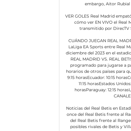
embargo, Aitor Rubial 
VER GOLES Real Madrid empató 1
cómo ver EN VIVO el Real M
transmitido por DirecTV Sp
CUÁNDO JUEGAN REAL MADRID V
LaLiga EA Sports entre Real Ma
diciembre del 2023 en el estad
REAL MADRID VS. REAL BETISEl
programado para jugarse a part
horarios de otros países para qu
9:15 horasEcuador: 10:15 horasCo
11:15 horasEstados Unidos: 
horasParaguay: 12:15 horasU
CANALES
Noticias del Real Betis en Est
once del Real Betis frente al 
del Real Betis frente al Rang
posibles rivales de Betis y V