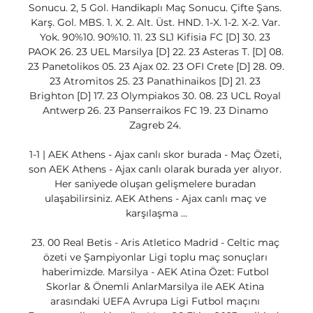
Sonucu. 2, 5 Gol. Handikaplı Maç Sonucu. Çifte Şans. 
Karş. Gol. MBS. 1. X. 2. Alt. Üst. HND. 1-X. 1-2. X-2. Var. 
Yok. 90%10. 90%10. 11. 23 SL1 Kifisia FC [D] 30. 23 
PAOK 26. 23 UEL Marsilya [D] 22. 23 Asteras T. [D] 08. 
23 Panetolikos 05. 23 Ajax 02. 23 OFI Crete [D] 28. 09. 
23 Atromitos 25. 23 Panathinaikos [D] 21. 23 
Brighton [D] 17. 23 Olympiakos 30. 08. 23 UCL Royal 
Antwerp 26. 23 Panserraikos FC 19. 23 Dinamo 
Zagreb 24. 

1-1 | AEK Athens - Ajax canlı skor burada - Maç Özeti, 
son AEK Athens - Ajax canlı olarak burada yer alıyor. 
Her saniyede oluşan gelişmelere buradan 
ulaşabilirsiniz. AEK Athens - Ajax canlı maç ve 
karşılaşma ...

23. 00 Real Betis - Aris Atletico Madrid - Celtic maç 
özeti ve Şampiyonlar Ligi toplu maç sonuçları 
haberimizde. Marsilya - AEK Atina Özet: Futbol 
Skorlar & Önemli AnlarMarsilya ile AEK Atina 
arasındaki UEFA Avrupa Ligi Futbol maçını 