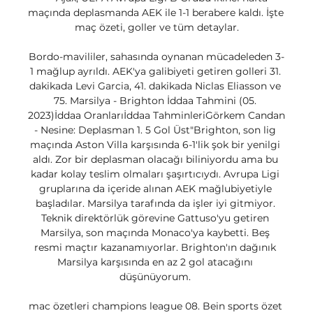
maçında deplasmanda AEK ile 1-1 berabere kaldı. İşte 
maç özeti, goller ve tüm detaylar.

Bordo-mavililer, sahasında oynanan mücadeleden 3-
1 mağlup ayrıldı. AEK'ya galibiyeti getiren golleri 31. 
dakikada Levi Garcia, 41. dakikada Niclas Eliasson ve 
75. Marsilya - Brighton İddaa Tahmini (05. 
2023)İddaa Oranlarıİddaa TahminleriGörkem Candan 
- Nesine: Deplasman 1. 5 Gol Üst"Brighton, son lig 
maçında Aston Villa karşısında 6-1'lik şok bir yenilgi 
aldı. Zor bir deplasman olacağı biliniyordu ama bu 
kadar kolay teslim olmaları şaşırtıcıydı. Avrupa Ligi 
gruplarına da içeride alınan AEK mağlubiyetiyle 
başladılar. Marsilya tarafında da işler iyi gitmiyor. 
Teknik direktörlük görevine Gattuso'yu getiren 
Marsilya, son maçında Monaco'ya kaybetti. Beş 
resmi maçtır kazanamıyorlar. Brighton'ın dağınık 
Marsilya karşısında en az 2 gol atacağını 
düşünüyorum. 

mac özetleri champions league 08. Bein sports özet 