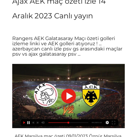
Ajax AEK maç özeti izle 14 
Aralık 2023 Canlı yayın
Rangers AEK Galatasaray Maçı özeti golleri 
izleme linki ve AEK golleri atıyoruz ! ... 
azerbaycan canlı izle psv gs arasındaki maçlar 
psv vs ajax galatasaray psv ...
AEK Marsilya maç özeti 09/11/2023 Özgür Marsilya 