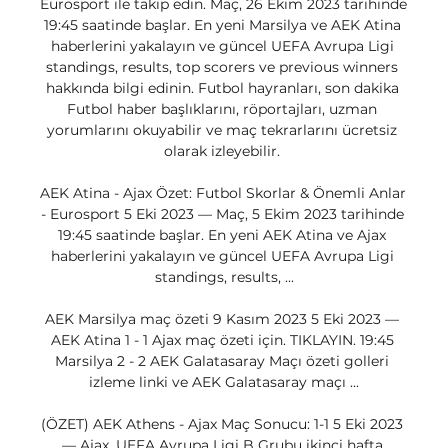
Eurosport ile takip edin. Maç, 26 Ekim 2023 tarihinde 
19:45 saatinde başlar. En yeni Marsilya ve AEK Atina 
haberlerini yakalayın ve güncel UEFA Avrupa Ligi 
standings, results, top scorers ve previous winners 
hakkında bilgi edinin. Futbol hayranları, son dakika 
Futbol haber başlıklarını, röportajları, uzman 
yorumlarını okuyabilir ve maç tekrarlarını ücretsiz 
olarak izleyebilir. 

AEK Atina - Ajax Özet: Futbol Skorlar & Önemli Anlar 
- Eurosport 5 Eki 2023 — Maç, 5 Ekim 2023 tarihinde 
19:45 saatinde başlar. En yeni AEK Atina ve Ajax 
haberlerini yakalayın ve güncel UEFA Avrupa Ligi 
standings, results, ...

AEK Marsilya maç özeti 9 Kasım 2023 5 Eki 2023 — 
AEK Atina 1 - 1 Ajax maç özeti için. TIKLAYIN. 19:45 
Marsilya 2 - 2 AEK Galatasaray Maçı özeti golleri 
izleme linki ve AEK Galatasaray maçı ...

(ÖZET) AEK Athens - Ajax Maç Sonucu: 1-1 5 Eki 2023 
— Ajax, UEFA Avrupa Ligi B Grubu ikinci hafta 