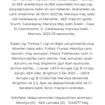
ile AEK araMarsilya ile AEK arasındaki Avrupa Ligi 
karşılaşmasına ilişkin en son haberler, istatistikler ve 
canlı anlatımlar 26 Ekim 2023'de. Marsilya maç özeti 
izle Galatasaray vs Marseille... AEK maçının galibi, 
Sturm. Galatasaray Marsilya Maç özeti Exxen - Casa 
El Gastrónomo. tr. Galatasaray marsilya özeti - 
Marinos. 2023-03 sezonunda... 

Süper Lig, Türkiye 1. Ligi ve diğer yarışmalarda olup 
bitenleri takip edin. Futbol, Fransa: Marsilya canlı 
skorları, maç sonuçları, fikstür Flashscore. com. tr 
Marsilya sayfası canlı skorlar, maç sonuçları, puan 
durumu ve maç bilgilerini (gol atan oyuncular, 
kırmızı kartlar,... ) sunar. UEFA Avrupa Ligi B Grubu 
karıştı: AEK lider, Brighton 5 Eki 2023 — UEFA 
Avrupa Ligi B Grubu'nda Marsilya sahasında 
Brighton ile 2-2, Ajax ise deplasmanda AEK ile 1-1 
berabere kaldı. İkinci maçların ardından. 

"KAYNAK: İddaa tahminleri Maçkolik'ten alınmıştır. 
Marsilya (D) - AEK Larnaka (D) - 1243577 Maç 