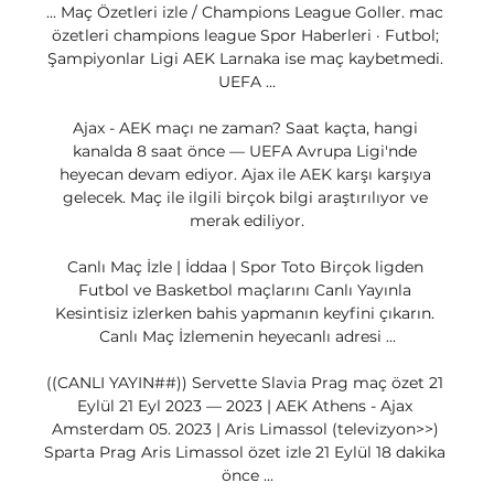
... Maç Özetleri izle / Champions League Goller. mac 
özetleri champions league Spor Haberleri · Futbol; 
Şampiyonlar Ligi AEK Larnaka ise maç kaybetmedi. 
UEFA ...

Ajax - AEK maçı ne zaman? Saat kaçta, hangi 
kanalda 8 saat önce — UEFA Avrupa Ligi'nde 
heyecan devam ediyor. Ajax ile AEK karşı karşıya 
gelecek. Maç ile ilgili birçok bilgi araştırılıyor ve 
merak ediliyor.

Canlı Maç İzle | İddaa | Spor Toto Birçok ligden 
Futbol ve Basketbol maçlarını Canlı Yayınla 
Kesintisiz izlerken bahis yapmanın keyfini çıkarın. 
Canlı Maç İzlemenin heyecanlı adresi ...

((CANLI YAYIN##)) Servette Slavia Prag maç özet 21 
Eylül 21 Eyl 2023 — 2023 | AEK Athens - Ajax 
Amsterdam 05. 2023 | Aris Limassol (televizyon>>) 
Sparta Prag Aris Limassol özet izle 21 Eylül 18 dakika 
önce ...
