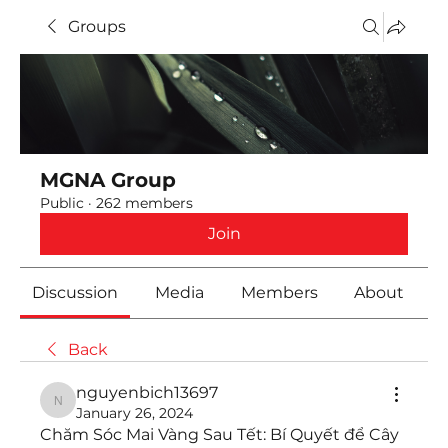
Groups
MGNA Group
Public
·
262 members
Join
Discussion
Media
Members
About
Back
nguyenbich13697
nguyenbich13697
January 26, 2024
Chăm Sóc Mai Vàng Sau Tết: Bí Quyết để Cây 