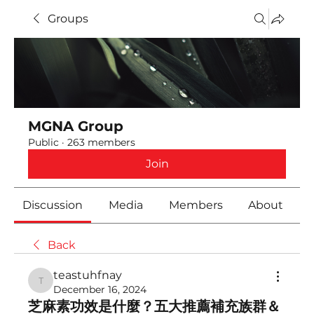
Groups
MGNA Group
Public
·
263 members
Join
Discussion
Media
Members
About
Back
teastuhfnay
teastuhfnay
December 16, 2024
芝麻素功效是什麼？五大推薦補充族群＆