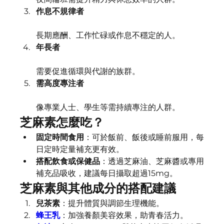
作息不規律者
長期應酬、工作忙碌或作息不穩定的人。
年長者
需要促進循環與代謝的族群。
需高度專注者
像專業人士、學生等需持續專注的人群。
芝麻素怎麼吃？
固定時間食用
：可於飯前、飯後或睡前服用，每
日定時定量補充更有效。
搭配飲食或保健品
：透過芝麻油、芝麻醬或專用
補充品吸收，建議每日攝取超過15mg。
芝麻素與其他成分的搭配建議
兒茶素
：提升體質與調節生理機能。
蜂王乳
：加強養顏美容效果，助青春活力。