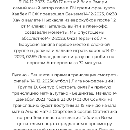
ЛЧ14-12-2023, 04:50 17-летний Заир-Эмери – 
самый юный автор гола в ЛЧ среди французов. 
Хавбек ПСЖ превзошел Бензема14-12-2023, 04:38 
Хау о вылете Ньюкасла из еврокубков после 1:2 
от Милана: Пытались выйти в плей-офф, 
создавали моменты. Мы опустошены 
абсолютно14-12-2023, 04:21 Терзич об ЛЧ: 
Боруссия заняла первое место в сложной 
группе и должна и дальше играть хорошо14-12-
2023, 02:59 Левандовски ни разу не пробил по 
воротам Антверпена за 72 минуты. 

Лугано - Бешикташ прямая трансляция смотреть 
онлайн 14. 12. 2023Футбол | Лига конференций | 
Группа D. 6-й тур Смотреть онлайн прямую 
трансляцию матча Лугано - Бешикташ Начало 14 
Декабря 2023 года в 23:00 (+03:00) Ссылки на 
трансляцию будет доступны за 15 мин до начала 
матча Анонс матча Стартовый состав Статистика 
встреч Текстовая трансляция Таблица Всем 
ценителям спорта предлагаем к просмотру 
увлекательный матч между командами Лугано - 