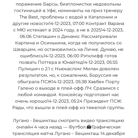
поражение Барсы, биатлонистки недовольны 
гостиницей в Уфе, номинанты на приз тренеру 
The Best, проблемы с водой в Каталонии и 
другие новости14-12-2023, 07:00 Контракт Варана 
с МЮ истекает в 2024 году, а не в 202514-12-2023, 
06:06 Степашин о Динамо: Рассматривали 
Карпина и Осинькина, когда не получилось со 
Шварцем, но остановились на Личке. Думаю, не 
ошиблись14-12-2023, 06:00 Рэтклифф готов 
позвать Поттера в Юнайтед14-12-2023, 05:55 
Пулишич о 2:1 с Ньюкаслом: Милан доволен 
результатом, но, к сожалению, Боруссия не 
обыграла ПСЖ14-12-2023, 05:38 Хавбек Порту 
Галено о выходе в плей-офф ЛЧ: Сразимся с 
любой командой. Консейсау подготовит нас 
очень хорошо14-12-2023, 05:24 Президент ПСЖ: 
Рады, что вышли в плей-офф из тяжелой группы. 

Лугано - Бешикташ смотреть видео трансляцию 
онлайн 4 часа назад — Футбол.🏟️Графическая 
трансляция матча Лугано – Бешикташ 14 декабря 