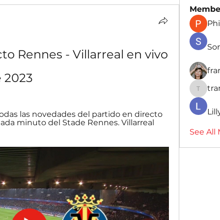
Membe
Phi
So
to Rennes - Villarreal en vivo 
fr
e 2023
tr
traman
Lil
odas las novedades del partido en directo 
. Cada minuto del Stade Rennes. Villarreal 
See All