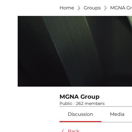
Home
Groups
MGNA Gr
MGNA Group
Public
·
262 members
Discussion
Media
Back