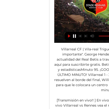
Villarreal CF | Vila-real Trigueros: "No es una final, pero sí un partido muy importante". George Henderson and 48 others. Sigue en directo toda la actualidad del Real Betis a través de su canal de Telegram de Goal. com. Pulsa aquí para suscribirte gratis. Betis de La Liga 2023-2024: alineaciones, vídeo, goles y estadísticasMinuto 95. ¡GOOOOL DEL BETIS, GOL DE WILLIAN JOSÉ EN EL ÚLTIMO MINUTO! Villarreal 1 - 2 BETIS. ¡Los andaluces llevaban varios avisos y resuelven al borde del final, Willian vio a Sabaly desplazado en banda y se la pasó para que le colocara un centro rematado de cabeza en el punto de penalti! Seis minutos de prolongación. 

[Transmisión en vivo!! ] En vivo: Villarreal-Rennes 5 octubre hace 6 horas — En vivo Villarreal vs Rennes vea el minuto a minuto del partido Villarreal vs Rennes de la Liga de Europa. Goles, alineaciones y resumen del... Villarreal - Rennes: horario y dónde ver en TV y online hoy la Europa LeagueVillarreal y Rennes se enfrentan hoy jueves 5 de octubre a las 21. 

Villarreal - Rennes: horario y dónde ver por TV la Europa LeagueActualizado Miércoles, 4 octubre 2023 - 12:46El submarino amarillo busca su primera victoria en Europa ante el equipo galoEl defensa argentino del Villarreal Juan Foyth, durante un partido de la Liga. ANDREU ESTEBANEfeEste jueves, 5 de octubre, el Villarreal recibe la visita del Rennes en el estadio de La Cerámica, en el partido correspondiente a la segunda jornada de la fase de grupos de la Europa League (grupo F). 

9'Está el partido muy trabado. Stade Rennes vs. Villarreal en vivo: cómo verlo, horario y TV hace 6 horas — Stade Rennes y Villarreal se enfrentarán por UEFA Europa League el jueves 14 de diciembre. El partido se jugará a las 14:45hs. Hay veces que el trabajo recompensa. Es un año distinto, de ayudar, de sumar. Jorgensen está creciendo mucho y a mi cuando me toca me reconforta hacerlo bien. El equipo necesitaba esta victoria para meterse ahí y para cambiar la dinámica. Lo más bonito es que me digan que me lo merezco, y hoy toca disfrutarlo. 

Femenino Arsenal Femenino YouTube "DAZN Women's Football" Partidos televisados el sábado, 7 de octubre Cádiz Girona Real Madrid Osasuna LaLiga TV UHD M+ Dial 440LaLiga TV BAR M+ Dial 300 RCD Mallorca Valencia CF Sevilla Rayo Vallecano SD Huesca Eldense Racing de Santander Sporting Gijón Leganés Real Oviedo Premier League Luton Town Tottenham Hotspur Burnley Chelsea Everton AFC Bournemouth Fulham Sheffield United Manchester United Brentford Crystal Palace Nottingham Forest Serie A Italia Inter de Milán Bolonia Juventus Torino Genoa AC Milan Borussia Dortmund FC Unión Berlín RB Leipzig Bochum Sunderland Middlesbrough Atlético de Madrid Femenino Sevilla Femenino Atlético Madrid Femenino Sevilla FC Femenino Real Madrid Femenino Villarreal Femenino Segunda Federación Deportivo Fabril Compostela Ourense Zamora Partidos televisados el domingo, 8 de octubre UD Las Palmas Atlético de Madrid Real Sociedad Alavés Celta de Vigo Getafe LaLiga TV BAR 2 M+ Dial 301 Granada FC Barcelona Real Valladolid Tenerife Burgos LaLiga TV Hypermotion 2 M+ Dial 59LaLiga TV BAR 4 M+ Dial 303 Alcorcón Partidos televisados el lunes, 9 de octubre Elche LaLiga TV Hypermotion M+ Dial 56LaLiga TV BAR M+ Dial 300 Villarreal B LaLiga TV Hypermotion 2 M+ Dial 59LaLiga TV BAR 2 M+ Dial 301LaLiga TV BAR M+ Dial 300 Partidos televisados el jueves, 12 de octubre Eurocopa 2024 España Clasificación Escocia Partidos televisados el domingo, 15 de octubre Noruega Partidos de hoy es una web con todos los partidos de fútbol para hoy así como los partidos televisados hoy y esta semana en España, junto con sus canales o cadenas de TV donde verlos en directo. 

Los de Pacheta llegan a este partido con las bajas sensibles de futbolistas como Francis Coquelin, Denis Suárez y Juan Foyth; mientras que la gran noticia es el regreso a los ent