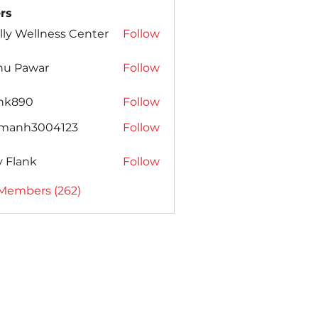
rs
lly Wellness Center
Follow
nu Pawar
Follow
ank890
Follow
amanh3004123
Follow
h3004123
ly Flank
Follow
 Members (262)