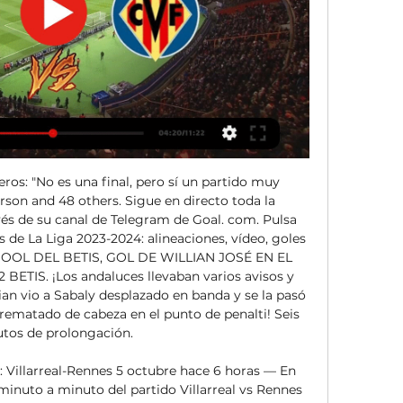
renamientos del delantero Gerard Moreno, aunque no parece que vaya a jugar de inicio. El conjunto español se va a medir al Rennes, que llega como líder del grupo tras golear al Maccabi Haifa y con la confianza del buen juego que están desplegando en una temporada en la que no conocen la derrota en partido oficial. El técnico, Bruno Genesio, ha montado un grupo de mucha calidad que se coloca sexto de su campeonato, a solo un punto del París Saint-Germain, la referencia en el país, y a tres del liderato que ostenta el Mónaco. 

[[[STREAMING=]]] En directo Villarreal contra Rennes vídeo d2:02:45Real Betis de La Liga 2023-2024: alineaciones, vídeo, goles y estadísticas... ¡Comienza el partido, saca de centro el Villarreal! Manuel... Goal. com · Real Betis Balompié · Hace 1 mes[[STREAMING***]] En directo Villarreal-Rennes vídeo del part hace 6 horas — vs Real Sociedad en directo 3 hace 6 horas — Villarreal Rennes [PARTIDO**] En directo Villarreal B vs Alcorcón vídeo Villarreal - Rennes... Europa League: Villarreal - Rennes: horario y dónde ver hace 2 horas — Villarreal y Rennes se enfrentan hoy jueves 5 de octubre a las 21. 00 horas en el Estadio de la Cerámica en el partido correspondiente a la... Partidos de hoy - Dónde ver partidos de fútbol televisados hoy¿A qué hora se juega el partido de hoy? Os mostramos los detalles de uno de los partidos de hoy jueves más destacados, de la Europa League, de entre todos los partidos televisados hoy. A continuación el horario de ese partido de hoy y pulsando las flechas descubrirás el mejor fútbol en TV que se emitirá próximamente: Real BetisSparta Praha Europa League VillarrealRennes Athletic ClubAlmería LaLiga EA Sports CádizGirona Real MadridOsasuna RCD MallorcaValencia CF SevillaRayo Vallecano VillarrealUD Las Palmas Atlético de MadridReal Sociedad AlavésReal Betis Celta de VigoGetafe GranadaFC Barcelona EspañaEscocia Eurocopa 2024Clasificación NoruegaEspaña ¿Dónde ver hoy por TV el partido de la Europa League? El Real Betis - Sparta Praha es uno de los partidos televisados más interesantes de la jornada y podrás verlo hoy a las 6:45 de la tarde (horario peninsular en España), retransmitido en directo por los siguientes canales de TV: LaLiga TV BAR M+ Dial 300Liga de Campeones M+ Dial 60Liga de Campeones 3 M+ Dial 62 ¿Quién juega hoy? Próximos partidos televisados esta semana LaLiga Hypermotion Mirandés SD Eibar LaLiga TV Hypermotion 2 M+ Dial 59LaLiga TV BAR 2 M+ Dial 301 FC Andorra Real Zaragoza LaLiga TV Hypermotion M+ Dial 56LaLiga TV BAR 3 M+ Dial 302 Cartagena RCD Espanyol Racing Ferrol Amorebieta Olympique Marsella Brighton Liga de Campeones 2 M+ Dial 61Liga de Campeones 3 M+ Dial 62 Sporting de Lisboa Atalanta Liga de Campeones 3 M+ Dial 62Liga de Campeones 4 M+ Dial 180 AEK Larnaca Ajax de Ámsterdam Liga de Campeones 3 M+ Dial 62Liga de Campeones 5 M+ Dial 181 Aris Limassol Glasgow Rangers Liga de Campeones 3 M+ Dial 62Liga de Campeones 7 M+ Dial 183 Backa Topola Olympiacos Liga de Campeones 3 M+ Dial 62Liga de Campeones 8 M+ Dial 184 Friburgo West Ham Liga de Campeones 3 M+ Dial 62Liga de Campeones 6 M+ Dial 182 Raków Czestochowa Sturm Graz Liga de Campeones 3 M+ Dial 62Liga de Campeones 9 M+ Dial 185 Real Betis Sparta Praha Liverpool Saint-Gilloise Toulouse LASK Linz Villarreal Rennes AS Roma Servette Genève Hacken Qarabag Maccabi Haifa Panathinaikos Molde Bayer Leverkusen Slavia Praga FC Sheriff Conference League Astana Viktoria Pilsen Liga de Campeones 2 M+ Dial 61 Ballkani Dinamo Zagreb Liga de Campeones 3 M+ Dial 62 Besiktas Lugano Liga de Campeones 3 M+ Dial 62Liga de Campeones 10 M+ Dial 186 Bodo Glimt Club Brujas Liga de Campeones 3 M+ Dial 62Liga de Campeones 11 M+ Dial 187 Breidablik Zorya Luhansk Gent Maccabi Tel Aviv Liga de Campeones 3 M+ Dial 62Liga de Campeones 13 M+ Dial 189 KÍ Klaksvik Lille LOSC Liga de Campeones 3 M+ Dial 62Liga de Campeones 12 M+ Dial 188 Olimpija Ljubljana Slovan Bratislava Aston Villa Zrinjski Mostar AZ Alkmaar Legia Varsovia ACF Fiorentina Ferencváros Aberdeen HJK Helsinki Cukaricki Genk Nordsjaelland PFC Ludogorets PAOK Salónica Eintracht Frankfurt Spartak Trnava Fenerbahçe Copa CONMEBOL Libertadores Defensa y Justicia Semifinales LDU Quito 0-0 Internacional Fluminense 1-2 Liga F Levante Las Planas Sporting Huelva FC Barcelona Femenino Valencia Femenino Partidos televisados mañana viernes Athletic Club Almería LaLiga TV BAR M+ Dial 300 Albacete Levante LaLiga TV Hypermotion M+ Dial 56LaLiga TV BAR 2 M+ Dial 301 Bundesliga Borussia Mönchengladbach Mainz 05 Liga de Campeones M+ Dial 60 Francia Ligue 1 Racing de Estrasburgo Nantes Championship Birmingham City West Bromwich Albion Palmeiras Boca Juniors Division 1 Féminine Le Havre AC Femenino Paris FC Femenino Women's Super League Manchester Utd. 

El equipo cuenta con todos sus efectivos para afrontar al Villarreal y con cierta estabilidad en el juego, aunque el técnico puede optar por titularizar al turco Bertug Yildirim, llegado a última hora al equipo pero que se ha revelado como un anotador eficaz. VILLARREAL-STADE REIMS - EN VIVO EN DIRECTO hace 1 día — Este será el quinto partido como visitante del Rennes ante un rival español en Europa (1V 1E 2D en los primeros cuatro), con cada uno siendo... 

00 horas en el Estadio de la Cerámica en el partido correspondiente a la jornada 2 defase de grupos de Europa League. El Villarreales 13º en la clasificación de LaLiga Santander y encadena una mala racha de resultados. Los de Pacheta solo han conseguido una victoria en los últimos siete partidos (4 derrotas y 2 empates). En su debut esta temporada en Europa League el 'submarino amarillo' cayó derrotado a domicilio por 2-0 ante el Panathinaikos. El Stade Rennes, por su parte, marcha 6º en la Ligue 1 y lleva una dinámica más positiva que su rival español, con ocho partidos sin conocer la derrota (3 victorias y 4 empates). 

Partido Villarreal vs Rennes EN VIVO Ver Por Internet y Gratis 5 oct 2023 — No te pierdas todas las novedades del partido en directo entre Villarreal vs Villarreal. Cada minuto del Stade Rennes. Villarreal Estadio Rennes ...

Villarreal en directo 14 diciembre 2023