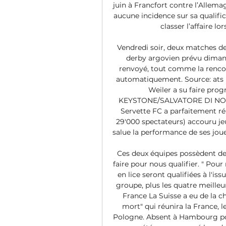
juin à Francfort contre l’Allemag
aucune incidence sur sa qualifica
classer l’affaire l
Vendredi soir, deux matches de
derby argovien prévu dimanc
renvoyé, tout comme la rencont
automatiquement. Source: ats P
Weiler a su faire prog
KEYSTONE/SALVATORE DI NOLFI).
Servette FC a parfaitement ré
29'000 spectateurs) accouru jeud
salue la performance de ses joue
Ces deux équipes possèdent des 
faire pour nous qualifier. " Pour
en lice seront qualifiées à l'i
groupe, plus les quatre meilleur
France La Suisse a eu de la c
mort" qui réunira la France, le
Pologne. Absent à Hambourg pou