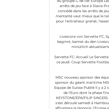
du groupe G de cet Europa Leagu
arrêts de jeu face à Slavia Pr
concédé dans les arrêts de jeu
mentalité vaut mieux que le tal
pour l'entraîneur grenat, l'esse
Livescore von Servette FC, Sp
beginnt, kannst du den Livescor
minütlich aktualisierte
Servette FC: Accueil Le Servette
ce jeudi. Coup Servette Footba
MSC nouveau sponsor des équipe
sponsor du géant maritime MSC 
Equipe de Suisse Publié Il y a 2
de l'Euro dont la phase fin
KEYSTONE/EPA/FILIP SINGER). Le 
s'est déroulé samedi à Hambourg
affrontera la Hongrie, l’Ecosse 