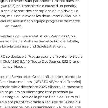
e. Le revers subi par Sheriff Tiraspol dans les 
ague (2-3) en Transnistrie à cause d'un penalty 
 a scellé le sort des champions de Moldavie. La 
ent, mais nous avons les deux. René Weiler Mais 
ntiel est ailleurs: son équipe progresse de match 
en match. 

ielplan und Spielerstatistiken Wenn das Spiel 
e von Slavia Praha vs Servette FC, die Tabelle, 
 Live-Ergebnisse und Spielstatistiken ...

 FC se déplace à Prague pour y affronter le Slavia 
ll Club 1890 SA. 10 Route Des Jeunes 1212 Grand-
Lancy. Nous ...

s du ServetteLes Grenat afficheront bientot le 
sur leurs maillots. (KEYSTONE/Martial Trezzini) 
 semainesle 2 décembre 2023 Albaert, La mascotte 
ale se jouera en Allemagne l'été prochain (© 
tirage au sort de la phase finale de l’Euro qui 
 a été plutôt favorable à l’équipe de Suisse qui 
et l’Allemagne, pays organisateur. « Pire » équipe 