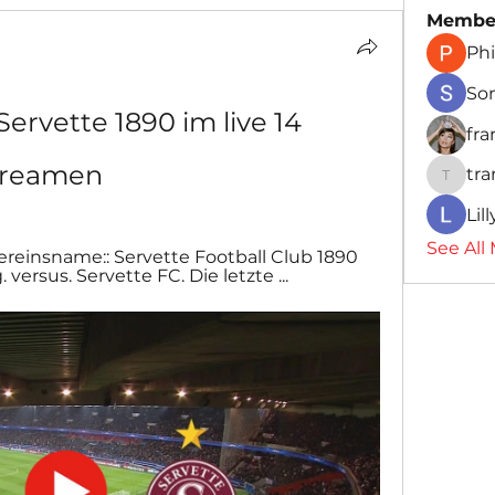
Membe
Phi
So
ervette 1890 im live 14 
fr
treamen
tr
traman
Lil
See All
Vereinsname:: Servette Football Club 1890 
g. versus. Servette FC. Die letzte ...