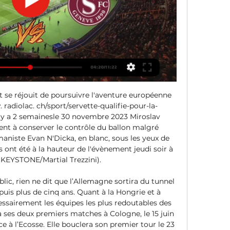
 se réjouit de poursuivre l'aventure européenne 
 radiolac. ch/sport/servette-qualifie-pour-la-
l y a 2 semainesle 30 novembre 2023 Miroslav 
ent à conserver le contrôle du ballon malgré 
aniste Evan N'Dicka, en blanc, sous les yeux de 
s ont été à la hauteur de l'évènement jeudi soir à 
© KEYSTONE/Martial Trezzini). 

ic, rien ne dit que l’Allemagne sortira du tunnel 
puis plus de cinq ans. Quant à la Hongrie et à 
cessairement les équipes les plus redoutables des 
a ses deux premiers matches à Cologne, le 15 juin 
ce à l’Ecosse. Elle bouclera son premier tour le 23 