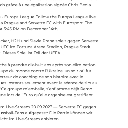
ch grâce à une égalisation signée Chris Bedia. 

e - Europa League Follow the Europa League live 
a Prague and Servette FC with Eurosport. The 
t 5:45 PM on December 14th, ...

ticker, H2H und Slavia Praha spielt gegen Servette 
 UTC im Fortuna Arena Stadion, Prague Stadt, 
Dieses Spiel ist Teil der UEFA ...

he à prendre dix-huit ans après son élimination 
oupe du monde contre l’Ukraine, un soir où fut 
rreur de coaching de son histoire avec le 
es instants seulement avant la séance de tirs au 
! "Ce groupe m’emballe, s’enflamme déjà Remo 
e lors de l’Euro qu’elle organise est gratifiant. 

im Live-Stream 20.09.2023 — Servette FC gegen 
ussball-Fans aufgepasst: Die Partie können wir 
nicht im Live-Stream anbieten.
