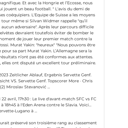
gnifique. Et avec la Hongrie et l’Ecosse, nous 
 jouent un beau football. " L'avis du demi de 
es coéquipiers. L'Equipe de Suisse a les moyens 
r tour même si Silvan Widmer rappelle "qu’il 
ucun adversaire". Après leur parcours difficile 
Helvètes devraient toutefois éviter de bomber le 
 moment de jouer leur premier match contre la 
ossi. Murat Yakin: "heureux" "Nous pouvons être 
 pour sa part Murat Yakin. L’Allemagne sera la 
résultats n’ont pas été conformes aux attentes. 
 elles ont disputé un excellent tour préliminaire. 

023 Zeitlicher Ablauf, Ergebnis Servette Genf. 
icht VS. Servette Genf. Topscorer More · Chris 
(2) Miroslav Stevanović ...

2 avril, 17h30 : Le live d'avant-match SFC vs FC 
 18h45 à l'Eden Arena contre le Slavia. Voici... 
ervette-Lugano à ...

urait préservé son troisième rang au classement 