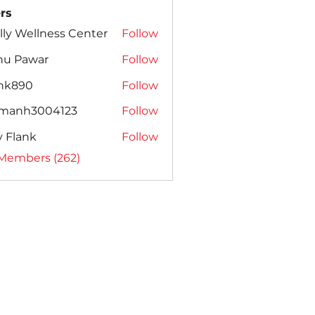
rs
lly Wellness Center
Follow
nu Pawar
Follow
ank890
Follow
amanh3004123
Follow
h3004123
ly Flank
Follow
 Members (262)