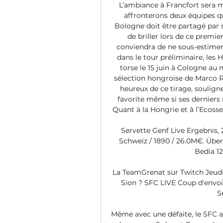
L’ambiance à Francfort sera ma
affronterons deux équipes qui
Bologne doit être partagé par s
de briller lors de ce premie
conviendra de ne sous-estimer a
dans le tour préliminaire, les 
torse le 15 juin à Cologne au
sélection hongroise de Marco R
heureux de ce tirage, souligne
favorite même si ses derniers 
Quant à la Hongrie et à l’Ecosse,
Servette Genf Live Ergebnis, 2
Schweiz / 1890 / 26.0M€. Übers
Bedia 12
La TeamGrenat sur Twitch Jeudi 2
Sion ? SFC LIVE Coup d'envoi à
S
Même avec une défaite, le SFC a