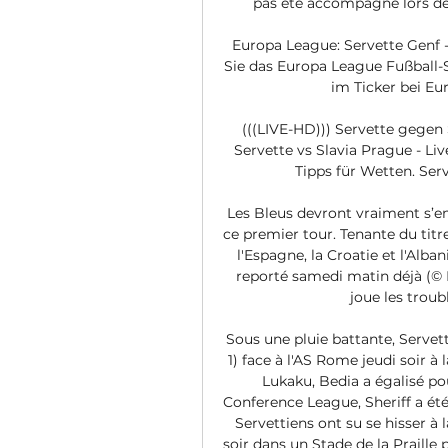
pas été accompagné lors de 
Europa League: Servette Genf - 
Sie das Europa League Fußball-S
im Ticker bei Euro
(((LIVE-HD))) Servette gegen S
Servette vs Slavia Prague - Li
Tipps für Wetten. Serve
Les Bleus devront vraiment s’e
ce premier tour. Tenante du titre, l
l'Espagne, la Croatie et l'Alba
reporté samedi matin déjà (
joue les troubl
Sous une pluie battante, Servet
1) face à l'AS Rome jeudi soir à 
Lukaku, Bedia a égalisé pou
Conference League, Sheriff a été 
Servettiens ont su se hisser à 
soir dans un Stade de la Praille p