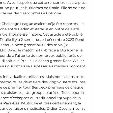
ne. Avec l’espoir que cette rencontre n’aura plus 
tion pour les huitièmes de finale. Elle se doit de 
ors de ses deux rencontres à Cologne. 

 Challenge League avaient déjà été reportés. Le 
he entre Baden et Aarau a en outre déjà été 
re Thoune-Bellinzone. Cet article a été publié 
ublié Il y a 2 semainesle 1 décembre 2023 René 
resser le onze grenat au fil des mois (© 
 Avec le match nul (1-1) face à l'AS Rome, le 
pondu à l'attente du nombreux public (près de 
i soir à la Praille. Le coach grenat René Weiler 
urs qui ont su se surpasser au meilleur moment. 

individualités brillantes. Mais nous allons tout 
 mémoire, les deux tiers des vingt-quatre équipes 
ssue ce premier tour (les deux premiers de chaque 
s troisièmes). Un groupe plutôt difficile pour la 
hance d’échapper au traditionnel "groupe de la 
s Pays-Bas, l’Autriche et, très certainement, la 
r des raisons médicales, Didier Deschamps n’a 