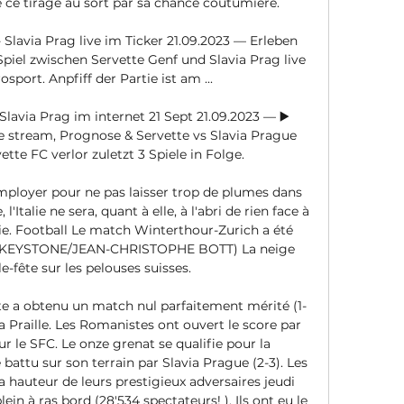
ce tirage au sort par sa chance coutumière. 

Slavia Prag live im Ticker 21.09.2023 — Erleben 
piel zwischen Servette Genf und Slavia Prag live 
sport. Anpfiff der Partie ist am ...

lavia Prag im internet 21 Sept 21.09.2023 — ▶️ 
ve stream, Prognose & Servette vs Slavia Prague 
tte FC verlor zuletzt 3 Spiele in Folge.

mployer pour ne pas laisser trop de plumes dans 
'Italie ne sera, quant à elle, à l'abri de rien face à 
nie. Football Le match Winterthour-Zurich a été 
© KEYSTONE/JEAN-CHRISTOPHE BOTT) La neige 
e-fête sur les pelouses suisses. 

te a obtenu un match nul parfaitement mérité (1-
la Praille. Les Romanistes ont ouvert le score par 
r le SFC. Le onze grenat se qualifie pour la 
battu sur son terrain par Slavia Prague (2-3). Les 
la hauteur de leurs prestigieux adversaires jeudi 
lein à ras bord (28'534 spectateurs! ). Ils ont eu le 