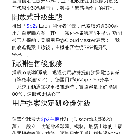
握持穩定性提升40%，且「磁吸按鈕的反饋力度比
前代減少30%噪音」，獲得「無感操作」的好評。
開放式升級生態
推出「
Sp2s
 Lab」開發者平臺，已累積超過300組
用戶自定義方案。其中「霧化器協議智能匹配」功能
被官方採納，美國用戶@CloudMaster表示：「我
的改進提案上線後，主機兼容性從78%提升到
95%。」
預測性售後服務
搭載IoT診斷系統，透過使用數據提前預警電池衰減
（準確率達92%）。德國用戶@VapePro分享：
「系統主動通知我更換電池時，實際容量正好降到
80%，這服務太貼心了。」
用戶提案決定研發優先級​​
運營全球最大
Sp2主機
社群（Discord成員破20
萬），設立「功能需求眾籌」機制。最新上線的「霧
化器損傷檢測」功能，源於日本用戶社群超過5000