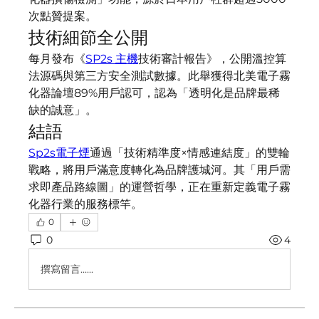
次點贊提案。
技術細節全公開​​
每月發布《
SP2s 主機
技術審計報告》，公開溫控算
法源碼與第三方安全測試數據。此舉獲得北美電子霧
化器論壇89%用戶認可，認為「透明化是品牌最稀
缺的誠意」。
​​結語
Sp2s電子煙
通過「技術精準度×情感連結度」的雙輪
戰略，將用戶滿意度轉化為品牌護城河。其「用戶需
求即產品路線圖」的運營哲學，正在重新定義電子霧
化器行業的服務標竿。
0
0
4
撰寫留言......