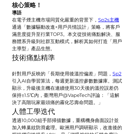
核心策略！
導語​​
在電子煙主機市場同質化嚴重的背景下，
Sp2s主機
通過「數據驅動改進×用戶共情設計」策略，將客戶
滿意度提升至行業TOP3。本文從技術痛點解決、服
務體系升級到社群互動模式，解析其如何打造「用戶
主導型」產品生態。
技術痛點精準
針對用戶反映的「長期使用後溫控偏差」問題，
Sp2
引入AI自學習算法，每週更新溫控參數數據庫。測試
顯示，升級後主機在連續使用30天後的溫控誤差仍
保持±1.5℃內，臺灣用戶@VapeTech評論：「這解
決了高階玩家最頭痛的霧化芯壽命問題。」
人體工學迭代
透過10,000組手部掃描數據，重構機身曲面設計並
加入蜂巢紋防滑處理。歐洲用戶調研顯示，改進後的