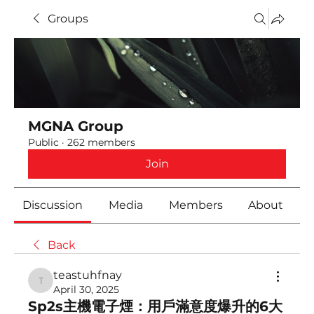
Groups
MGNA Group
Public
·
262 members
Join
Discussion
Media
Members
About
Back
teastuhfnay
teastuhfnay
April 30, 2025
Sp2s主機電子煙：用戶滿意度爆升的6大