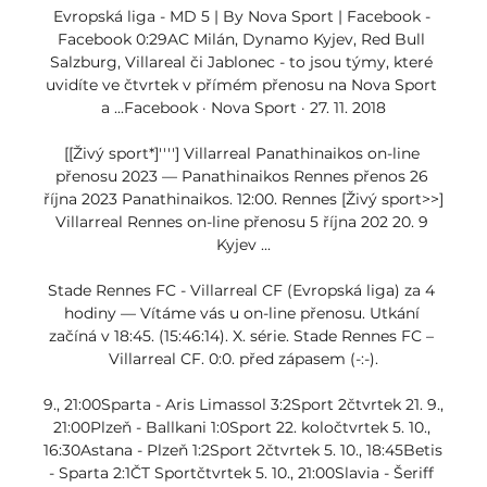
Evropská liga - MD 5 | By Nova Sport | Facebook - 
Facebook 0:29AC Milán, Dynamo Kyjev, Red Bull 
Salzburg, Villareal či Jablonec - to jsou týmy, které 
uvidíte ve čtvrtek v přímém přenosu na Nova Sport 
a ...Facebook · Nova Sport · 27. 11. 2018

[[Živý sport*]''''] Villarreal Panathinaikos on-line 
přenosu 2023 — Panathinaikos Rennes přenos 26 
října 2023 Panathinaikos. 12:00. Rennes [Živý sport>>] 
Villarreal Rennes on-line přenosu 5 října 202 20. 9 
Kyjev ...

Stade Rennes FC - Villarreal CF (Evropská liga) za 4 
hodiny — Vítáme vás u on-line přenosu. Utkání 
začíná v 18:45. (15:46:14). X. série. Stade Rennes FC – 
Villarreal CF. 0:0. před zápasem (-:-).

9., 21:00Sparta - Aris Limassol 3:2Sport 2čtvrtek 21. 9., 
21:00Plzeň - Ballkani 1:0Sport 22. koločtvrtek 5. 10., 
16:30Astana - Plzeň 1:2Sport 2čtvrtek 5. 10., 18:45Betis 
- Sparta 2:1ČT Sportčtvrtek 5. 10., 21:00Slavia - Šeriff 