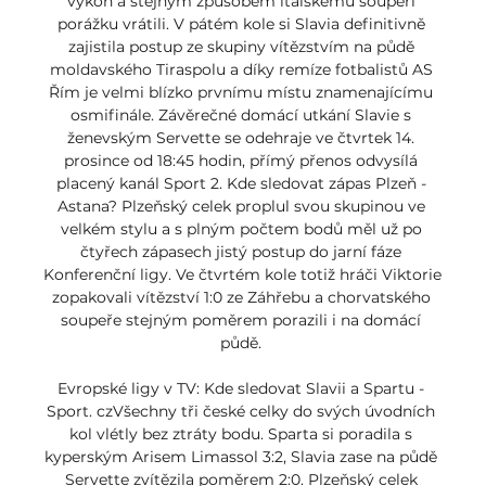
výkon a stejným způsobem italskému soupeři 
porážku vrátili. V pátém kole si Slavia definitivně 
zajistila postup ze skupiny vítězstvím na půdě 
moldavského Tiraspolu a díky remíze fotbalistů AS 
Řím je velmi blízko prvnímu místu znamenajícímu 
osmifinále. Závěrečné domácí utkání Slavie s 
ženevským Servette se odehraje ve čtvrtek 14. 
prosince od 18:45 hodin, přímý přenos odvysílá 
placený kanál Sport 2. Kde sledovat zápas Plzeň - 
Astana? Plzeňský celek proplul svou skupinou ve 
velkém stylu a s plným počtem bodů měl už po 
čtyřech zápasech jistý postup do jarní fáze 
Konferenční ligy. Ve čtvrtém kole totiž hráči Viktorie 
zopakovali vítězství 1:0 ze Záhřebu a chorvatského 
soupeře stejným poměrem porazili i na domácí 
půdě. 

Evropské ligy v TV: Kde sledovat Slavii a Spartu - 
Sport. czVšechny tři české celky do svých úvodních 
kol vlétly bez ztráty bodu. Sparta si poradila s 
kyperským Arisem Limassol 3:2, Slavia zase na půdě 
Servette zvítězila poměrem 2:0. Plzeňský celek 