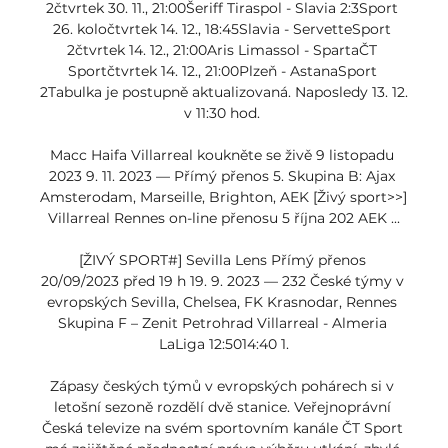
2čtvrtek 30. 11., 21:00Šeriff Tiraspol - Slavia 2:3Sport 
26. koločtvrtek 14. 12., 18:45Slavia - ServetteSport 
2čtvrtek 14. 12., 21:00Aris Limassol - SpartaČT 
Sportčtvrtek 14. 12., 21:00Plzeň - AstanaSport 
2Tabulka je postupně aktualizovaná. Naposledy 13. 12. 
v 11:30 hod. 

Macc Haifa Villarreal koukněte se živě 9 listopadu 
2023 9. 11. 2023 — Přímý přenos 5. Skupina B: Ajax 
Amsterodam, Marseille, Brighton, AEK [Živý sport>>] 
Villarreal Rennes on-line přenosu 5 října 202 AEK ...

[ŽIVÝ SPORT#] Sevilla Lens Přímý přenos 
20/09/2023 před 19 h 19. 9. 2023 — 232 České týmy v 
evropských Sevilla, Chelsea, FK Krasnodar, Rennes 
Skupina F – Zenit Petrohrad Villarreal - Almeria 
LaLiga 12:5014:40 1.

Zápasy českých týmů v evropských pohárech si v 
letošní sezoně rozdělí dvě stanice. Veřejnoprávní 
Česká televize na svém sportovním kanále ČT Sport 