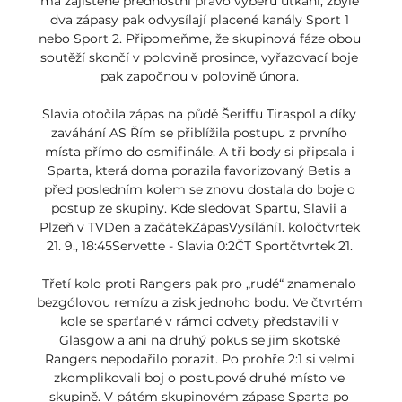
má zajištěné přednostní právo výběru utkání, zbylé 
dva zápasy pak odvysílají placené kanály Sport 1 
nebo Sport 2. Připomeňme, že skupinová fáze obou 
soutěží skončí v polovině prosince, vyřazovací boje 
pak započnou v polovině února. 

Slavia otočila zápas na půdě Šeriffu Tiraspol a díky 
zaváhání AS Řím se přiblížila postupu z prvního 
místa přímo do osmifinále. A tři body si připsala i 
Sparta, která doma porazila favorizovaný Betis a 
před posledním kolem se znovu dostala do boje o 
postup ze skupiny. Kde sledovat Spartu, Slavii a 
Plzeň v TVDen a začátekZápasVysílání1. koločtvrtek 
21. 9., 18:45Servette - Slavia 0:2ČT Sportčtvrtek 21. 

Třetí kolo proti Rangers pak pro „rudé“ znamenalo 
bezgólovou remízu a zisk jednoho bodu. Ve čtvrtém 
kole se sparťané v rámci odvety představili v 
Glasgow a ani na druhý pokus se jim skotské 
Rangers nepodařilo porazit. Po prohře 2:1 si velmi 
zkomplikovali boj o postupové druhé místo ve 
skupině. V pátém skupinovém zápase Sparta po 