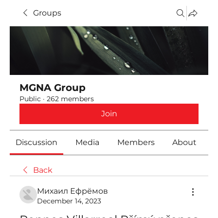
Groups
MGNA Group
Public
·
262 members
Join
Discussion
Media
Members
About
Back
Михаил Ефрёмов
December 14, 2023