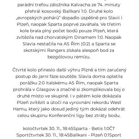
parádní trefou záložníka Kalvacha ze 74. minuty 
přehrál kosovský Ballkani 1:0. Druhé kolo 
„evropských pohárů“ dopadlo úspěšně pro Slavii i 
Plzeň, naopak Sparta poprvé zaváhala. Ve třetím 
kole brala plný počet bodů pouze Plzeň, která 
zvítězila nad chorvatským Dinamem 1:0. Naopak 
Slavia nestačila na AS Řím (0:2) a Sparta se 
skotskými Rangers získala alespoň bod za 
bezgólovou remízu. 

Čtvrté kolo přineslo další výhru Plzně a tím zaručený 
postup do jarní fáze soutěže. Slavia doma oplatila 
porážku 2:0 italskému AS Řím, naopak Sparta 
prohrála v Glasgow a značně si zkomplikovala boj o 
druhé místo ve skupině. I v pátém kole dokázala 
Plzeň zvítězit a útočí na vyrovnání rekordu West 
Hamu, který jako dosud jediný tým dokázal odehrát 
celou skupinu Konferenční ligy bez ztráty bodu. 

koločtvrtek 30. 11., 18:45Sparta - Betis 1:0ČT 
Sportčtvrtek 30. 11., 18:45Ballkani - Plzeň 0:1Sport 