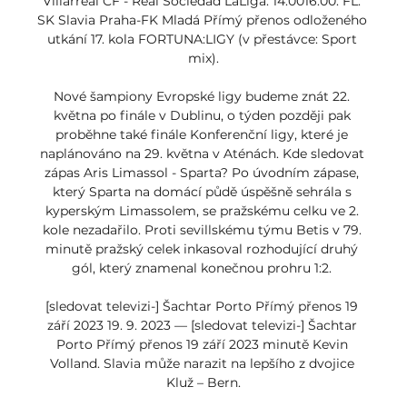
Villarreal CF - Real Sociedad LaLiga. 14:0016:00. FL: 
SK Slavia Praha-FK Mladá Přímý přenos odloženého 
utkání 17. kola FORTUNA:LIGY (v přestávce: Sport 
mix).

Nové šampiony Evropské ligy budeme znát 22. 
května po finále v Dublinu, o týden později pak 
proběhne také finále Konferenční ligy, které je 
naplánováno na 29. května v Aténách. Kde sledovat 
zápas Aris Limassol - Sparta? Po úvodním zápase, 
který Sparta na domácí půdě úspěšně sehrála s 
kyperským Limassolem, se pražskému celku ve 2. 
kole nezadařilo. Proti sevillskému týmu Betis v 79. 
minutě pražský celek inkasoval rozhodující druhý 
gól, který znamenal konečnou prohru 1:2. 

[sledovat televizi-] Šachtar Porto Přímý přenos 19 
září 2023 19. 9. 2023 — [sledovat televizi-] Šachtar 
Porto Přímý přenos 19 září 2023 minutě Kevin 
Volland. Slavia může narazit na lepšího z dvojice 
Kluž – Bern.
