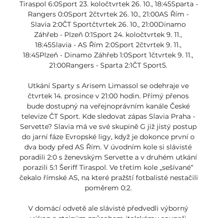
Tiraspol 6:0Sport 23. koločtvrtek 26. 10., 18:45Sparta - 
Rangers 0:0Sport 2čtvrtek 26. 10., 21:00AS Řím - 
Slavia 2:0ČT Sportčtvrtek 26. 10., 21:00Dinamo 
Záhřeb - Plzeň 0:1Sport 24. koločtvrtek 9. 11., 
18:45Slavia - AS Řím 2:0Sport 2čtvrtek 9. 11., 
18:45Plzeň - Dinamo Záhřeb 1:0Sport 1čtvrtek 9. 11., 
21:00Rangers - Sparta 2:1ČT Sport5. 

Utkání Sparty s Arisem Limassol se odehraje ve 
čtvrtek 14. prosince v 21:00 hodin. Přímý přenos 
bude dostupný na veřejnoprávním kanále České 
televize ČT Sport. Kde sledovat zápas Slavia Praha - 
Servette? Slavia má ve své skupině G již jistý postup 
do jarní fáze Evropské ligy, když je dokonce první o 
dva body před AS Řím. V úvodním kole si slávisté 
poradili 2:0 s ženevským Servette a v druhém utkání 
porazili 5:1 Šeriff Tiraspol. Ve třetím kole „sešívané“ 
čekalo římské AS, na které pražští fotbalisté nestačili 
poměrem 0:2. 

V domácí odvetě ale slávisté předvedli výborný 