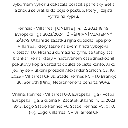
výborném výkonu dokázala porazit španělský Betis 
a znovu se vrátila do boje o postup, který jí zajistí 
výhra na Kypru. 

Rennais - Villarreal | ONLINE | 14. 12. 2023 18:45 | 
Evropská liga 2023/2024 | ŽIVĚPRVNÍ VZÁJEMNÝ 
ZÁPAS Utkání ze začátku října dopadlo lépe pro 
Villarreal, který těsně na svém hřišti vybojoval 
vítězství 1:0. Hrdinou domácího týmu se tehdy stal 
brankář Reina, který v nastaveném čase zneškodnil 
pokutový kop a udržel tak důležité čisté konto. Jako 
jediný se v utkání prosadil Alexander Sörloth. 05. 10. 
2023 – Villarreal CF vs. Stade Rennes FC – 1:0 Branky: 
36. Sörloth (Pino) Neproměněná penalta: 90+2. 

Online: Rennes - Villarreal 0:0, Evropská liga - Fotbal 
Evropská liga, Skupina F. Začátek utkání: 14. 12. 2023 
18:45. Logo Stade Rennes FC Stade Rennes FC. 0 : 0. 
(-:-). Logo Villarreal CF Villarreal CF.