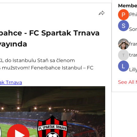
Membe
Phi
So
ahce - FC Spartak Trnava 
 yayında
fr
tr
traman
L do Istanbulu Staň sa členom 
 s mužstvom! Fenerbahce Istanbul – FC 
Lil
See All
ak Trnava