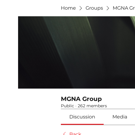
Home
Groups
MGNA Gr
MGNA Group
Public
·
262 members
Discussion
Media
Back