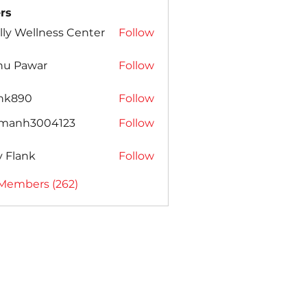
rs
lly Wellness Center
Follow
nu Pawar
Follow
ank890
Follow
amanh3004123
Follow
h3004123
ly Flank
Follow
 Members (262)