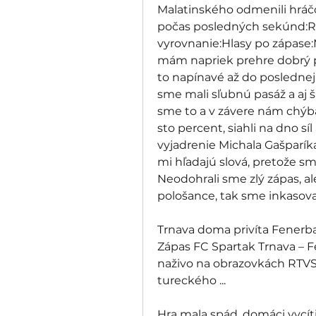
Malatinského odmenili hráčo
počas posledných sekúnd:Ris
vyrovnanie:Hlasy po zápase:M
mám napriek prehre dobrý po
to napínavé až do poslednej
sme mali sľubnú pasáž a aj š
sme to a v závere nám chýbal
sto percent, siahli na dno síl a
vyjadrenie Michala Gašparíka
mi hľadajú slová, pretože sm
Neodohrali sme zlý zápas, al
pološance, tak sme inkasoval
Trnava doma privíta Fenerba
Zápas FC Spartak Trnava – 
naživo na obrazovkách RTVS
tureckého ...
Hra mala spád, domáci vycítili