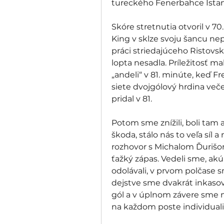
tureckého Fenerbahce Istan
Skóre stretnutia otvoril v 70
King v sklze svoju šancu nep
práci striedajúceho Ristovsk
lopta nesadla. Príležitosť ma
„andeli“ v 81. minúte, keď F
siete dvojgólový hrdina večer
pridal v 81. 
Potom sme znížili, boli tam aj
škoda, stálo nás to veľa síl a
rozhovor s Michalom Ďurišom:
ťažký zápas. Vedeli sme, ak
odolávali, v prvom polčase s
dejstve sme dvakrát inkasova
gól a v úplnom závere sme 
na každom poste individualit