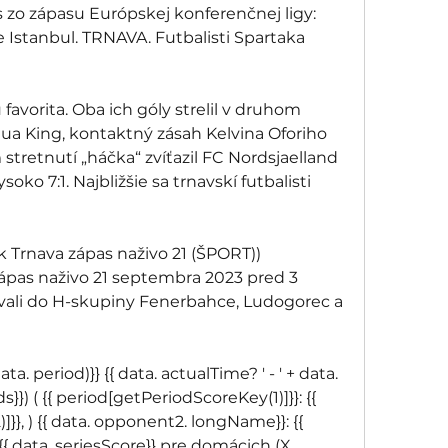
 zo zápasu Európskej konferenčnej ligy: 
Istanbul. TRNAVA. Futbalisti Spartaka 
 favorita. Oba ich góly strelil v druhom 
ua King, kontaktný zásah Kelvina Oforiho 
stretnutí „háčka“ zvíťazil FC Nordsjaelland 
o 7:1. Najbližšie sa trnavskí futbalisti 
 Trnava zápas naživo 21 (ŠPORT)) 
pas naživo 21 septembra 2023 pred 3 
ali do H-skupiny Fenerbahce, Ludogorec a 
a. period)}} {{ data. actualTime? ' - ' + data. 
ds}}) ( {{ period[getPeriodScoreKey(1)]}}: {{ 
}, ) {{ data. opponent2. longName}}: {{ 
{ data. seriesScore}} pre domácich (X 