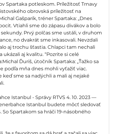
v Spartaka potleskom. Príležitosť Trnavy 
tovského obrovská príležitosť na 
ichal Gašparík, tréner Spartaka: „Dnes 
cit. Vtiahli sme do zápasu divákov a bolo 
 sekundy. Prvý polčas sme ustáli, v druhom 
ance, no dvakrát sme inkasovali. Nevzdali 
o aj trochu šťastia. Chlapci tam nechali 
 ukázali aj kvalitu. “Pozrite si celé 
:Michal Ďuriš, útočník Spartaka: „Ťažko sa 
e podľa mňa dnes mohli vyťažiť viac. 
e keď sme sa nadýchli a mali aj nejaké 
i. 
hce Istanbul - Správy RTVS 4. 10. 2023 — 
Fenerbahce Istanbul budete môcť sledovať 
. So Spartakom sa hráči 19-násobného 
, že s favoritom sa dá hrať a začali sa viac 