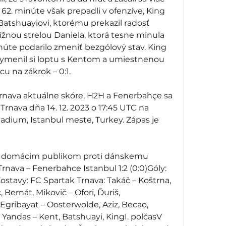
 62. minúte však prepadli v ofenzíve, King 
Batshuayiovi, ktorému prekazil radosť 
žnou strelou Daniela, ktorá tesne minula 
núte podarilo zmeniť bezgólový stav. King 
 vymenil si loptu s Kentom a umiestnenou 
u na zákrok – 0:1. 
rnava aktuálne skóre, H2H a Fenerbahçe sa 
rnava dňa 14. 12. 2023 o 17:45 UTC na 
adium, Istanbul meste, Turkey. Zápas je 
ed domácim publikom proti dánskemu 
rnava – Fenerbahce Istanbul 1:2 (0:0)Góly: 
 Zostavy: FC Spartak Trnava: Takáč – Koštrna, 
 Bernát, Mikovič – Ofori, Ďuriš, 
gribayat – Oosterwolde, Aziz, Becao, 
 Yandas – Kent, Batshuayi, KingI. polčasV 