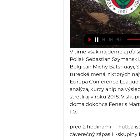
V tíme však nájdeme aj ďalš
Poliak Sebastian Szymanski,
Belgičan Michy Batshuayi, S
turecké mená, z ktorých najv
Europa Conference League: 
analýza, kurzy a tip na výsl
stretli aj v roku 2018. V sku
doma dokonca Fener s Marti
1:0. 
pred 2 hodinami — Futbalist
záverečný zápas H-skupiny E