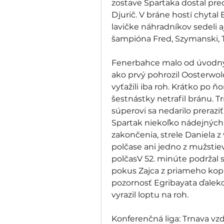
zostave Spartaka dostal pr
Djurič. V bráne hostí chytal 
lavičke náhradníkov sedeli 
šampióna Fred, Szymanski, T
Fenerbahce malo od úvodný
ako prvý pohrozil Oosterwol
vyťažili iba roh. Krátko po ňo
šestnástky netrafil bránu. Tr
súperovi sa nedarilo prerazi
Spartak niekoľko nádejných 
zakončenia, strele Daniela z
polčase ani jedno z mužstiev 
polčasV 52. minúte podržal 
pokus Zajca z priameho kopu
pozornosť Egribayata ďaleko
vyrazil loptu na roh. 
Konferenčná liga: Trnava vzdo