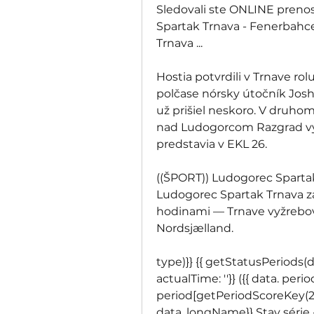
Sledovali ste ONLINE prenos
Spartak Trnava - Fenerbahce 
Trnava ...
Hostia potvrdili v Trnave rolu
polčase nórsky útočník Josh
už prišiel neskoro. V druhom 
nad Ludogorcom Razgrad vysok
predstavia v EKL 26. 
((ŠPORT)) Ludogorec Spartak
Ludogorec Spartak Trnava zá
hodinami — Trnave vyžrebov
Nordsjælland.
type)}} {{ getStatusPeriods(dat
actualTime: ''}} ({{ data. perio
period[getPeriodScoreKey(2)]}
data. longName}} Stav série {