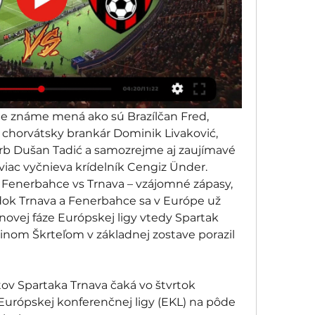
ie známe mená ako sú Brazílčan Fred, 
 chorvátsky brankár Dominik Livaković, 
rb Dušan Tadić a samozrejme aj zaujímavé 
iac vyčnieva krídelník Cengiz Ünder. 
Fenerbahce vs Trnava – vzájomné zápasy, 
edok Trnava a Fenerbahce sa v Európe už 
pinovej fáze Európskej ligy vtedy Spartak 
nom Škrteľom v základnej zostave porazil 
ov Spartaka Trnava čaká vo štvrtok 
urópskej konferenčnej ligy (EKL) na pôde 