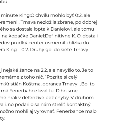
bul.
. minúte King:O chvíľu mohlo byť 0:2, ale 
remenil. Trnava nezložila zbrane, po dobrej 
ého sa dostala lopta k Danielovi, ale tomu 
l na kopačke Daniel:Definitívne K. O. dostali 
redov prudký center usmernil zblízka do 
a King – 0:2. Druhý gól do siete Trnavy 
 nejaké šance na 2:2, ale nevyšlo to. Je to 
 nemáme z toho nič. “Pozrite si celý 
Kristián Koštrna, obranca Trnavy: „Bol to 
ú má Fenerbahce kvalitu. Dlho sme 
me hrali v defenzíve bez chyby. V druhom 
li, no podarilo sa nám streliť kontaktný 
možno mohli aj vyrovnať. Fenerbahce malo 
y. 