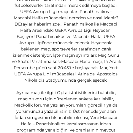
futbolseverler tarafından merak edilmeye başladı. 
UEFA Avrupa Ligi maçı olan Panathinaikos - 
Maccabi Haifa mücadelesi nereden ve nasıl izlenir? 
DEtaylar haberimizde... Panathinaikos ile Maccabi 
Haifa Arasındaki UEFA Avrupa Ligi Heyecanı 
Başlıyor! Panathinaikos ve Maccabi Haifa, UEFA 
Avrupa Ligi'nde mücadele edecek. Heyecanla 
beklenen maç, sporseverler tarafından canlı 
izlenmek isteniyor. İşte maçın ayrıntıları: Maç Günü 
ve Saati: Panathinaikos-Maccabi Haifa maçı, 14 Aralık 
Perşembe günü saat 20:45'te başlayacak. Maç Yeri: 
UEFA Avrupa Ligi mücadelesi, Atina'da, Apostolos 
Nikolaidis Stadyumu'nda gerçekleşecek. 

Ayrıca maç ile ilgili Opta istatistiklerini bulabilir, 
maçın skoru için düzenlenen ankete katılabilir, 
Mackolik foruma yazılan yorumları görebilir ya da 
yorumunuzu yazabilirsiniz. Üst menüde yer alan 
İddaa simgesinin tıklanabilir olması, Yeni Maccabi 
Haifa – Panathinaikos karşılaşmasının İddaa 
programında yer aldığını ve oranlarının mevcut 