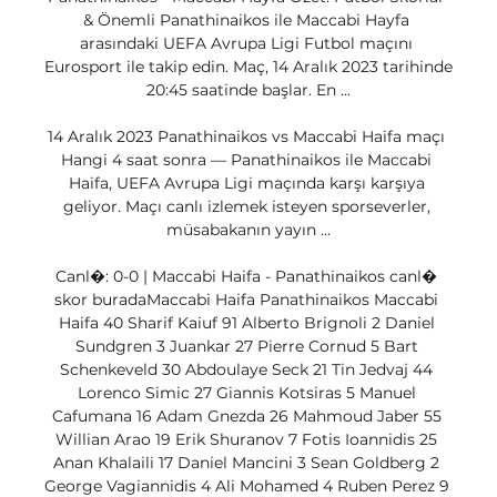
& Önemli Panathinaikos ile Maccabi Hayfa 
arasındaki UEFA Avrupa Ligi Futbol maçını 
Eurosport ile takip edin. Maç, 14 Aralık 2023 tarihinde 
20:45 saatinde başlar. En ...

14 Aralık 2023 Panathinaikos vs Maccabi Haifa maçı 
Hangi 4 saat sonra — Panathinaikos ile Maccabi 
Haifa, UEFA Avrupa Ligi maçında karşı karşıya 
geliyor. Maçı canlı izlemek isteyen sporseverler, 
müsabakanın yayın ...

Canl�: 0-0 | Maccabi Haifa - Panathinaikos canl� 
skor buradaMaccabi Haifa Panathinaikos Maccabi 
Haifa 40 Sharif Kaiuf 91 Alberto Brignoli 2 Daniel 
Sundgren 3 Juankar 27 Pierre Cornud 5 Bart 
Schenkeveld 30 Abdoulaye Seck 21 Tin Jedvaj 44 
Lorenco Simic 27 Giannis Kotsiras 5 Manuel 
Cafumana 16 Adam Gnezda 26 Mahmoud Jaber 55 
Willian Arao 19 Erik Shuranov 7 Fotis Ioannidis 25 
Anan Khalaili 17 Daniel Mancini 3 Sean Goldberg 2 
George Vagiannidis 4 Ali Mohamed 4 Ruben Perez 9 