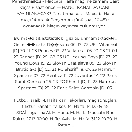
Panathinaikos - Maccabi Haifa maçı ne zaman? Saat 
kaçta 8 saat önce — HANGİ KANALDA CANLI 
YAYINLANACAK? Panathinaikos - Maccabi Haifa 
maçı 14 Aralık Perşembe günü saat 20:45'te 
oynanacak. Maçın yayıncısı bulunmuyor ...

Bu ma�a ait istatistik bilgisi bulunmamaktad�r... 
Genel �� saha D�� saha 06. 12. 23 UEL Villarreal 
[D] 30. 11. 23 Rennes 09. 23 Villarreal 05. 10. 23 21. 09. 
23 Rennes [D] 29. 08. 23 UCL Young Boys [D] 23. 23 
Young Boys 15. 23 Slovan Bratislava 09. 23 Slovan 
Bratislava [D] 02. 23 FC Sheriff 18. 07. 23 Hamrun 
Spartans 02. 22 Benfica 11. 22 Juventus 14. 22 Paris 
Saint-Germain 26. 23 FC Sheriff [D] 11. 23 Hamrun 
Spartans [D] 25. 22 Paris Saint-Germain [D] 05. 

Futbol, İsrail: M. Haifa canlı skorları, maç sonuçları, 
fikstür Panathinaikos. M. Haifa. 14.12. 09:45. 
İSRAİLLigat ha'Al. H. Haifa. M. Haifa Maccabi Bnei 
Raina. 27.12. 10:00. H. Tel Aviv. M. Haifa. 31.12. 10:30. H. 
Petah ...
