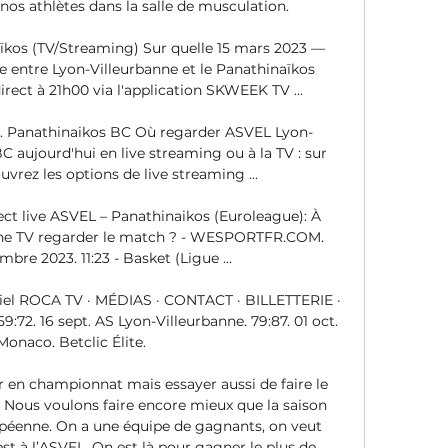
nos athlètes dans la salle de musculation. 

ïkos (TV/Streaming) Sur quelle 15 mars 2023 — 
 entre Lyon-Villeurbanne et le Panathinaïkos 
irect à 21h00 via l'application SKWEEK TV ...

. Panathinaikos BC Où regarder ASVEL Lyon-
 aujourd'hui en live streaming ou à la TV : sur 
rez les options de live streaming ...

irect live ASVEL – Panathinaikos (Euroleague): À 
aîne TV regarder le match ? - WESPORTFR.COM. 
re 2023. 11:23 - Basket (Ligue ...

ciel ROCA TV · MÉDIAS · CONTACT · BILLETTERIE · 
72. 16 sept. AS Lyon-Villeurbanne. 79:87. 01 oct. 
onaco. Betclic Élite.

r en championnat mais essayer aussi de faire le 
 Nous voulons faire encore mieux que la saison 
péenne. On a une équipe de gagnants, on veut 
st à l’ASVEL. On est là pour gagner le plus de 