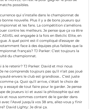
matchs possibles. 

urrence qui s’installe dans le championnat de 
 bonne nouvelle. Plus il y a de bons joueurs qui 
ampionnat et les fans. La compétition s’améliore. 
ouer contre les meilleurs. Je pense que ça va être 
ASVEL est engagée à la fois en Betclic Elite, en 
ue. A quel point est-il compliqué d’essayer de 
notamment face à des équipes plus faibles que la 
mpionnat français? TJ Parker: C’est toujours la 
culté du championnat. 

à le retenir? TJ Parker: David et moi nous 
e ne comprends toujours pas qu’il n’ait pas joué 
yauté envers le club est grandiose… C’est juste 
omme ça. Quoi qu’il arrive, c’était le choix de 
ny a essayé de tout faire pour le garder. Je pense 
upe de joueurs ici et aussi la philosophie qui est 
hoix et nous sommes content de le garder dans 
 avec l’Asvel jusqu’à vos 38 ans, allez-vous y finir 
re? David Lighty: Je dirai ça. 
