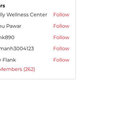
rs
lly Wellness Center
Follow
nu Pawar
Follow
ank890
Follow
amanh3004123
Follow
h3004123
ly Flank
Follow
 Members (262)