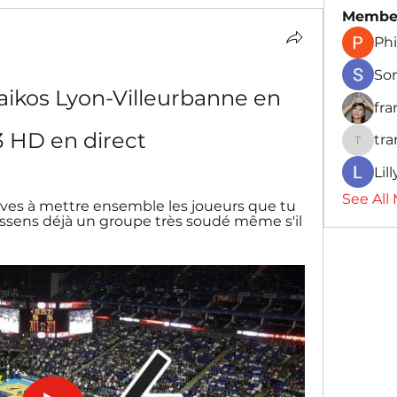
Membe
Phi
So
ikos Lyon-Villeurbanne en 
fr
3 HD en direct
tr
traman
Lil
See All
ives à mettre ensemble les joueurs que tu 
ressens déjà un groupe très soudé même s'il 