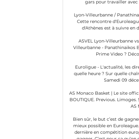
gars pour travailler avec 
Lyon-Villeurbanne / Panathina
Cette rencontre d'Euroleague
d'Athènes est à suivre en d
ASVEL Lyon-Villeurbanne vs
Villeurbanne - Panathinaikos BC
Prime Video ? Découv
Euroligue - L'actualité, les d
quelle heure ? Sur quelle ch
Samedi 09 décemb
AS Monaco Basket | Le site offi
BOUTIQUE. Previous. Limoges. 59:
AS M
Bien sûr, le but c’est de gagne
mieux possible en Euroleague.
dernière en compétition euro
gagner. C’est pour ça qu’on e