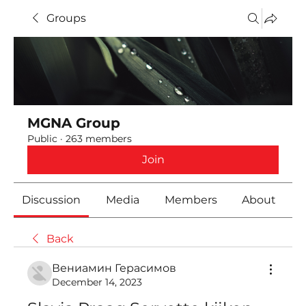
Groups
MGNA Group
Public
·
263 members
Join
Discussion
Media
Members
About
Back
Вениамин Герасимов
December 14, 2023