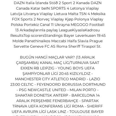
DAZN Italia İzlanda Stöð 2 Sport 2 Kanada DAZN 
Canada Katar beIN SPORTS 4 Letonya Viaplay 
Latvija Litvanya Viaplay Lietuva Malta TSN 4 Meksika 
FOX Sports 2 Norveç Viaplay Kjøp Polonya Viaplay 
Polska Portekiz Canal 11 Ukrayna MEGOGO Football 
13 Arkadaşlarınla ​​paylaş LeagueKiyaslaKadrosu 
ResultsTop scorersStandings Bayer Leverkusen 19:45 
Molde Panathinaikos Maccabi Haifa Slavia Prague 
Servette Geneve FC AS Roma Sheriff Tiraspol St. 

BUGÜN HANGİ MAÇLAR VAR? (13 ARALIK 
ÇARŞAMBA) KANAL MAÇ LİG/TURNUVA SAAT 
EXXEN RB LEIPZIG - YOUNG BOYS UEFA 
ŞAMPİYONLAR LİGİ 20:45 KIZILYILDIZ - 
MANCHESTER CITY ATLETICO MADRID - LAZIO 
23:00 CELTIC - FEYENOORD BORUSSIA DORTMUND 
- PSG NEWCASTLE UNITED - MILAN PORTO - 
SHAKTAR DONETSK ANTERP - BARCELONA 14 
ARALIK PERŞEMBE FENERBAHÇE - SPARTAK 
TRNAVA UEFA KONFERANS LİGİ ROMA - SHERIFF 
UEFA AVRUPA LİGİ LASK LINZ - TOULOUSE BAYER 