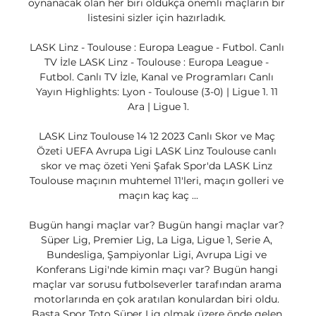
oynanacak olan her biri oldukça önemli maçların bir 
listesini sizler için hazırladık. 

LASK Linz - Toulouse : Europa League - Futbol. Canlı 
TV İzle LASK Linz - Toulouse : Europa League - 
Futbol. Canlı TV İzle, Kanal ve Programları Canlı 
Yayın Highlights: Lyon - Toulouse (3-0) | Ligue 1. 11 
Ara | Ligue 1.

LASK Linz Toulouse 14 12 2023 Canlı Skor ve Maç 
Özeti UEFA Avrupa Ligi LASK Linz Toulouse canlı 
skor ve maç özeti Yeni Şafak Spor'da LASK Linz 
Toulouse maçının muhtemel 11'leri, maçın golleri ve 
maçın kaç kaç ...

Bugün hangi maçlar var? Bugün hangi maçlar var? 
Süper Lig, Premier Lig, La Liga, Ligue 1, Serie A, 
Bundesliga, Şampiyonlar Ligi, Avrupa Ligi ve 
Konferans Ligi'nde kimin maçı var? Bugün hangi 
maçlar var sorusu futbolseverler tarafından arama 
motorlarında en çok aratılan konulardan biri oldu. 
Başta Spor Toto Süper Lig olmak üzere önde gelen 