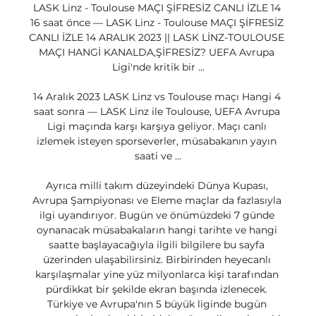
LASK Linz - Toulouse MAÇI ŞİFRESİZ CANLI İZLE 14 
16 saat önce — LASK Linz - Toulouse MAÇI ŞİFRESİZ 
CANLI İZLE 14 ARALIK 2023 || LASK LİNZ-TOULOUSE 
MAÇI HANGİ KANALDA,ŞİFRESİZ? UEFA Avrupa 
Ligi'nde kritik bir ...

14 Aralık 2023 LASK Linz vs Toulouse maçı Hangi 4 
saat sonra — LASK Linz ile Toulouse, UEFA Avrupa 
Ligi maçında karşı karşıya geliyor. Maçı canlı 
izlemek isteyen sporseverler, müsabakanın yayın 
saati ve ...

Ayrıca milli takım düzeyindeki Dünya Kupası, 
Avrupa Şampiyonası ve Eleme maçlar da fazlasıyla 
ilgi uyandırıyor. Bugün ve önümüzdeki 7 günde 
oynanacak müsabakaların hangi tarihte ve hangi 
saatte başlayacağıyla ilgili bilgilere bu sayfa 
üzerinden ulaşabilirsiniz. Birbirinden heyecanlı 
karşılaşmalar yine yüz milyonlarca kişi tarafından 
pürdikkat bir şekilde ekran başında izlenecek. 
Türkiye ve Avrupa'nın 5 büyük liginde bugün 