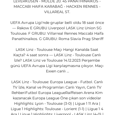
LEVERKUSEN - MOLDE 20. 45 PANATHINAIKOS - 
MACCABI HAIFA KARABAĞ - HACKEN RENNES - 
VILLAREAL ST. 

UEFA Avrupa Ligi'nde gruplar belli oldu 18 saat önce 
— Rakow E GRUBU Liverpool LASK Linz Union SG 
Toulouse. F GRUBU: Villarreal Rennes Maccabi Haifa 
Panathinaikos. G GRUBU: Roma Slavia Prag Sheriff

LASK Linz - Toulouse Maçı Hangi Kanalda Saat 
Kaçta? 4 saat sonra — LASK Linz - Toulouse Canlı 
İzle? LASK Linz ve Toulouse 14.12.2023 Perşembe 
günü UEFA Avrupa Ligi karşılaşmasına çıkıyor. Maçı 
Exxen canlı ...

LASK Linz - Toulouse: Europa League - Futbol. Canlı 
TV İzle, Kanal ve Programları Canlı Yayın, Canlı TV 
RehberiFutbol Europa LeagueRaiffeisen Arena Kim 
kazanacak Europa League Öne çıkan son videolar 
Highlights: Lyon - Toulouse (3-0) | Ligue 1 11 Ara | 
Ligue 1 Highlights: Toulouse - Lorient (1-1) | Ligue 1 4 
Ara | Ligue 1 Highlights: Liverpool - LASK Linz (4-0) | 