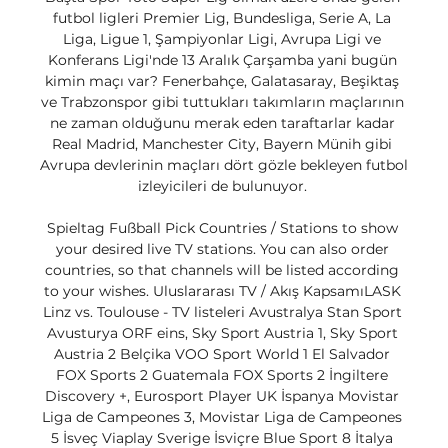
futbol ligleri Premier Lig, Bundesliga, Serie A, La 
Liga, Ligue 1, Şampiyonlar Ligi, Avrupa Ligi ve 
Konferans Ligi'nde 13 Aralık Çarşamba yani bugün 
kimin maçı var? Fenerbahçe, Galatasaray, Beşiktaş 
ve Trabzonspor gibi tuttukları takımların maçlarının 
ne zaman olduğunu merak eden taraftarlar kadar 
Real Madrid, Manchester City, Bayern Münih gibi 
Avrupa devlerinin maçları dört gözle bekleyen futbol 
izleyicileri de bulunuyor. 

Spieltag Fußball Pick Countries / Stations to show 
your desired live TV stations. You can also order 
countries, so that channels will be listed according 
to your wishes. Uluslararası TV / Akış KapsamıLASK 
Linz vs. Toulouse - TV listeleri Avustralya Stan Sport 
Avusturya ORF eins, Sky Sport Austria 1, Sky Sport 
Austria 2 Belçika VOO Sport World 1 El Salvador 
FOX Sports 2 Guatemala FOX Sports 2 İngiltere 
Discovery +, Eurosport Player UK İspanya Movistar 
Liga de Campeones 3, Movistar Liga de Campeones 
5 İsveç Viaplay Sverige İsviçre Blue Sport 8 İtalya 