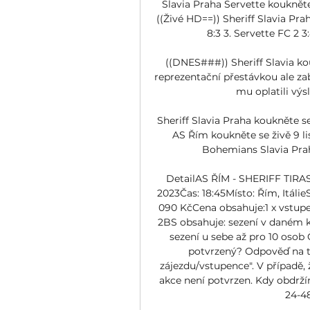
Slavia Praha Servette kouknět
((Živé HD==)) Sheriff Slavia Pra
8:3 3. Servette FC 2 3:
((DNES###)) Sheriff Slavia kou
reprezentační přestávkou ale zab
mu oplatili výsl
Sheriff Slavia Praha koukněte se
AS Řím koukněte se živě 9 lis
Bohemians Slavia Praha
DetailAS ŘÍM - SHERIFF TIRASP
2023Čas: 18:45Místo: Řím, Itálie
090 KčCena obsahuje:1 x vstupenk
2BS obsahuje: sezení v daném k
sezení u sebe až pro 10 osob 
potvrzený? Odpověď na tu
zájezdu/vstupence". V případě, 
akce není potvrzen. Kdy obdrž
24-48