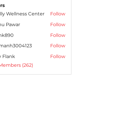
rs
lly Wellness Center
Follow
nu Pawar
Follow
ank890
Follow
amanh3004123
Follow
h3004123
ly Flank
Follow
 Members (262)