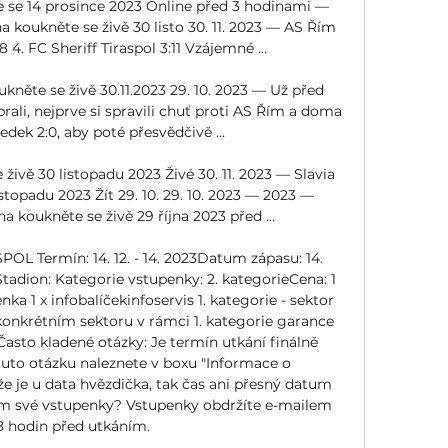
e se 14 prosince 2023 Online před 3 hodinami — 
ha koukněte se živě 30 listo 30. 11. 2023 — AS Řím 
8 4. FC Sheriff Tiraspol 3:11 Vzájemné ...

kněte se živě 30.11.2023 29. 10. 2023 — Už před 
rali, nejprve si spravili chuť proti AS Řím a doma 
edek 2:0, aby poté přesvědčivě ...

 živě 30 listopadu 2023 Živé 30. 11. 2023 — Slavia 
topadu 2023 Žít 29. 10. 29. 10. 2023 — 2023 — 
 koukněte se živě 29 října 2023 před ...

OL Termín: 14. 12. - 14. 2023Datum zápasu: 14. 
Stadion: Kategorie vstupenky: 2. kategorieCena: 1 
a 1 x infobalíčekinfoservis 1. kategorie - sektor 
onkrétním sektoru v rámci 1. kategorie garance 
Často kladené otázky: Je termín utkání finálně 
to otázku naleznete v boxu "Informace o 
že je u data hvězdička, tak čas ani přesný datum 
ím své vstupenky? Vstupenky obdržíte e-mailem 
 hodin před utkáním. 
