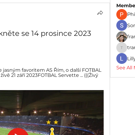
Membe
Phi
So
kněte se 14 prosince 2023 
fr
tr
traman
Lil
See All
je jasným favoritem AS Řím, o další FOTBAL 
ivě 21 září 2023FOTBAL Servette ... (((Živý 