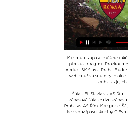
K tomuto zápasu můžete také p
placku a magnet. Prozkoumejt
produkt SK Slavia Praha. Buďte p
web používá soubory cookie.
souhlas s jejich
Šála UEL Slavia vs. AS Řím - P
zápasová šála ke dvouzápasu 
Praha vs. AS Řím. Kategorie: Šál
ke dvouzápasu skupiny G Evrop