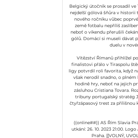
Belgický útočník se prosadil ve 
nejdelší gólová šňůra v historii
nového ročníku vůbec poprvé 
země fotbalu nepříliš zaslíben
neboť o víkendu přerušili čekání
gólů. Domácí si museli dávat 
duelu v nové
Vítězství Římanů přihlížel p
finalistovi přálo v Tiraspolu 
ligy potvrdil roli favorita, když na
však nerodil snadno, o plném 
hodině hry, neboť na jejich 
zásluhou Cristiana Tovara. Roz
tribuny portugalský stratég 
čtyřzápasový trest za přílišnou
((online##)) AS Řím Slavia Pra
utkání: 26. 10. 2023 21:00. Log
Praha. [[VOLNÝ, UVOLN