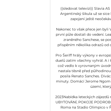
((sledovat televizi)) Slavia A
Argentinský šikula už se sice 
zapojení ještě neočekává
Nakonec to však přece jen byli V
první půle dostali do vedení. L
zraněného Sanchese, se post
přispěním několika odrazů od d
Pro Šeriff hrály výkony v evrop
duelů zatím všechny vyhrál. A i 
což vedlo k vyrovnaným úvod
nastala těsně před půlhodinou h
posila Renato Sanches. Diváci
minuty. Domácí Jerome Ngom M
území, který
2023Nabídka leteckých zájezdů 
UBYTOVÁNÍ, POKOJE PODROBN
Roma na Stadio Olimpico v Ř