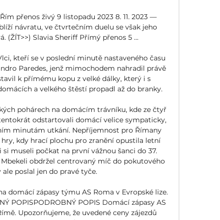
S Řím přenos živý 9 listopadu 2023 8. 11. 2023 — 
blíží návratu, ve čtvrtečním duelu se však jeho 
. (ŽÍT>>) Slavia Sheriff Přímý přenos 5 ...

lci, kteří se v poslední minutě nastaveného času 
eandro Paredes, jenž mimochodem nahradil právě 
avil k přímému kopu z velké dálky, který i s 
omácích a velkého štěstí propadl až do branky. 

ských pohárech na domácím trávníku, kde ze čtyř 
tentokrát odstartovali domácí velice sympaticky, 
ním minutám utkání. Nepříjemnost pro Římany 
ry, kdy hrací plochu pro zranění opustila letní 
 si museli počkat na první vážnou šanci do 37. 
bekeli obdržel centrovaný míč do pokutového 
 ale poslal jen do pravé tyče. 

na domácí zápasy týmu AS Roma v Evropské lize. 
Ý POPISPODROBNÝ POPIS Domácí zápasy AS 
ímě. Upozorňujeme, že uvedené ceny zájezdů 