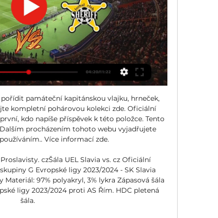
ořídit památeční kapitánskou vlajku, hrneček, 
e kompletní pohárovou kolekci zde. Oficiální 
rvní, kdo napíše příspěvek k této položce. Tento 
 Dalším procházením tohoto webu vyjadřujete 
 používáním.. Více informací zde. 

roslavisty. cz﻿Šála UEL Slavia vs. cz Oficiální 
skupiny G Evropské ligy 2023/2024 - SK Slavia 
y Materiál: 97% polyakryl, 3% lykra Zápasová šála 
ské ligy 2023/2024 proti AS Řím. HDC pletená 
šála. 
