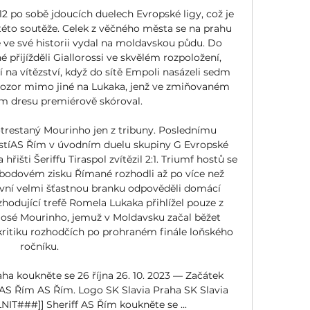
12 po sobě jdoucích duelech Evropské ligy, což je 
 této soutěže. Celek z věčného města se na prahu 
ve své historii vydal na moldavskou půdu. Do 
é přijížděli Giallorossi ve skvělém rozpoložení, 
 na vítězství, když do sítě Empoli nasázeli sedm 
pozor mimo jiné na Lukaka, jenž ve zmiňovaném 
m dresu premiérově skóroval. 

otrestaný Mourinho jen z tribuny. Poslednímu 
štěstíAS Řím v úvodním duelu skupiny G Evropské 
 hřišti Šeriffu Tiraspol zvítězil 2:1. Triumf hostů se 
bodovém zisku Římané rozhodli až po více než 
první velmi šťastnou branku odpověděli domácí 
hodující trefě Romela Lukaka přihlížel pouze z 
José Mourinho, jemuž v Moldavsku začal běžet 
 kritiku rozhodčích po prohraném finále loňského 
ročníku. 

ha koukněte se 26 října 26. 10. 2023 — Začátek 
o AS Řím AS Řím. Logo SK Slavia Praha SK Slavia 
IT###]] Sheriff AS Řím koukněte se ...
