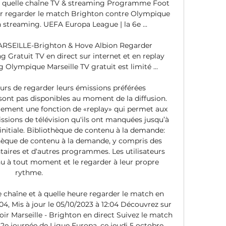
ur quelle chaîne TV & streaming Programme Foot 
ur regarder le match Brighton contre Olympique 
n streaming. UEFA Europa League | la 6e ...

SEILLE-Brighton & Hove Albion Regarder 
Gratuit TV en direct sur internet et en replay 
 Olympique Marseille TV gratuit est limité ...

urs de regarder leurs émissions préférées 
sont pas disponibles au moment de la diffusion. 
lement une fonction de «replay» qui permet aux 
ssions de télévision qu‘ils ont manquées jusqu’à 
 initiale. Bibliothèque de contenu à la demande: 
èque de contenu à la demande, y compris des 
taires et d‘autres programmes. Les utilisateurs 
u à tout moment et le regarder à leur propre 
rythme. 

e chaîne et à quelle heure regarder le match en 
:04, Mis à jour le 05/10/2023 à 12:04 Découvrez sur 
oir Marseille - Brighton en direct Suivez le match 
a 2e journée de Ligue Europa, ce jeudi 5 octobre 