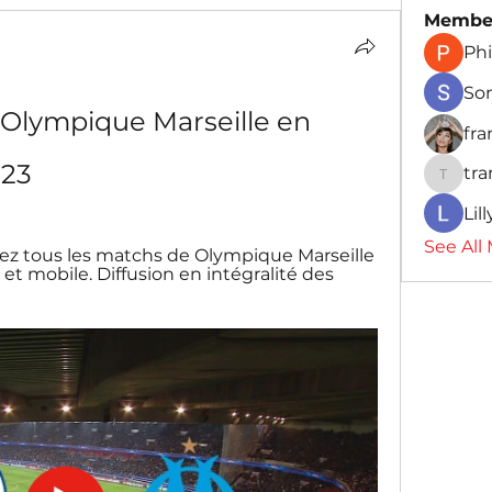
Membe
Phi
So
Olympique Marseille en 
fr
023
tr
traman
Lil
See All
ez tous les matchs de Olympique Marseille 
et mobile. Diffusion en intégralité des 