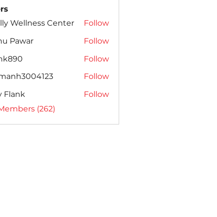
rs
lly Wellness Center
Follow
nu Pawar
Follow
ank890
Follow
amanh3004123
Follow
h3004123
ly Flank
Follow
 Members (262)