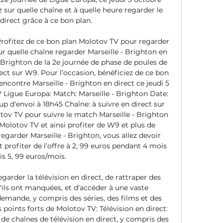
ur quelle chaîne et à quelle heure regarder le 
irect grâce à ce bon plan. 

ofitez de ce bon plan Molotov TV pour regarder 
ur quelle chaîne regarder Marseille - Brighton en 
 Brighton de la 2e journée de phase de poules de 
ect sur W9. Pour l’occasion, bénéficiez de ce bon 
ncontre Marseille - Brighton en direct ce jeudi 5 
igue Europa: Match: Marseille - Brighton Date: 
p d‘envoi à 18h45 Chaîne: à suivre en direct sur 
 TV pour suivre le match Marseille - Brighton 
Molotov TV et ainsi profiter de W9 et plus de 
egarder Marseille - Brighton, vous allez devoir 
t profiter de l’offre à 2, 99 euros pendant 4 mois 
is 5, 99 euros/mois. 

egarder la télévision en direct, de rattraper des 
‘ils ont manquées, et d’accéder à une vaste 
emande, y compris des séries, des films et des 
s points forts de Molotov TV: Télévision en direct: 
e chaînes de télévision en direct, y compris des 