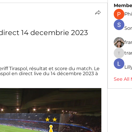
Membe
Phi
So
 direct 14 decembrie 2023 
fr
tr
traman
Lil
ff Tiraspol, résultat et score du match. Le 
spol en direct live du 14 décembre 2023 à 
See All