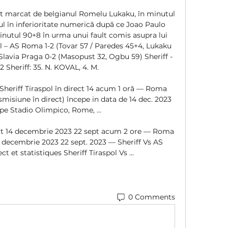
st marcat de belgianul Romelu Lukaku, în minutul 
l în inferioritate numerică după ce Joao Paulo 
inutul 90+8 în urma unui fault comis asupra lui 
l – AS Roma 1-2 (Tovar 57 / Paredes 45+4, Lukaku 
lavia Praga 0-2 (Masopust 32, Ogbu 59) Sheriff - 
 Sheriff: 35. N. KOVAL, 4. M. 

Sheriff Tiraspol în direct 14 acum 1 oră — Roma 
nsmisiune în direct) începe in data de 14 dec. 2023 
 pe Stadio Olimpico, Rome, ...

ect 14 decembrie 2023 22 sept acum 2 ore — Roma 
14 decembrie 2023 22 sept. 2023 — Sheriff Vs AS 
t et statistiques Sheriff Tiraspol Vs ...
0 Comments