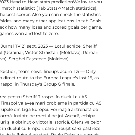
023 Head to Head stats predictionWe invite you 
atch statistict (Tab Stats->Match statistics), 
he best scorer. Also you can check the statistics 
ffsides, and many other applications. In tab Goals 
check how many loses and scored goals per game, 
ames won and lost to zero. 

 Jurnal TV 21 sept. 2023 — Lotul echipei Sheriff 
l (Ucraina), Victor Straistari (Moldova), Roman 
), Serghei Paşcenco (Moldova) ...

rediction, team news, lineups acum 1 zi — Only 
direct route to the Europa League's last 16, as 
iraspol in Thursday's Group G finale.

grea pentru Sheriff Tiraspol în duelul cu AS 
Tiraspol va avea mari probleme în partida cu AS 
upele din Liga Europei. Formația antrenată de 
rmă, înainte de meciul de joi. Aseară, echipa 
luri și a obținut o victorie istorică. Ofensiva celor 
în duelul cu Empoli, care a reușit să-și păstreze 
 de la fluierul de start. Paulo Dybala a deschis 