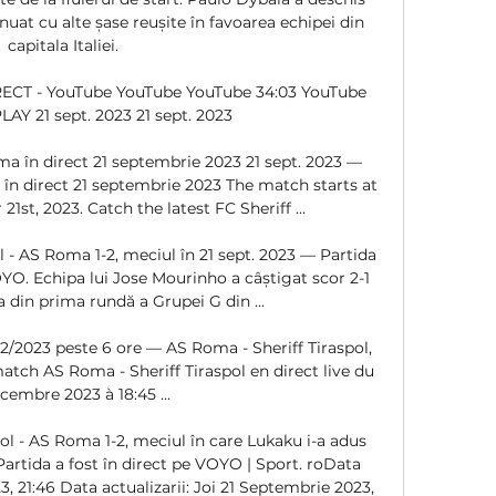
inuat cu alte șase reușite în favoarea echipei din 
capitala Italiei. 

IRECT - YouTube YouTube YouTube 34:03 YouTube 
Y 21 sept. 2023 21 sept. 2023

a în direct 21 septembrie 2023 21 sept. 2023 — 
în direct 21 septembrie 2023 The match starts at 
st, 2023. Catch the latest FC Sheriff ...

 - AS Roma 1-2, meciul în 21 sept. 2023 — Partida 
YO. Echipa lui Jose Mourinho a câștigat scor 2-1 
 din prima rundă a Grupei G din ...

2/2023 peste 6 ore — AS Roma - Sheriff Tiraspol, 
atch AS Roma - Sheriff Tiraspol en direct live du 
cembre 2023 à 18:45 ...

l - AS Roma 1-2, meciul în care Lukaku i-a adus 
Partida a fost în direct pe VOYO | Sport. roData 
3, 21:46 Data actualizarii: Joi 21 Septembrie 2023, 