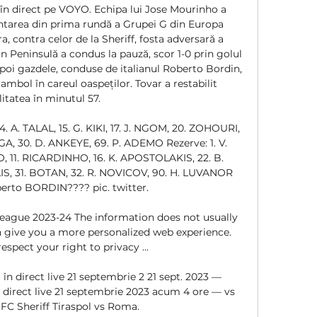
 în direct pe VOYO. Echipa lui Jose Mourinho a 
untarea din prima rundă a Grupei G din Europa 
a, contra celor de la Sheriff, fosta adversară a 
n Peninsulă a condus la pauză, scor 1-0 prin golul 
 apoi gazdele, conduse de italianul Roberto Bordin, 
ambol în careul oaspeților. Tovar a restabilit 
itatea în minutul 57. 

. TALAL, 15. G. KIKI, 17. J. NGOM, 20. ZOHOURI, 
, 30. D. ANKEYE, 69. P. ADEMO Rezerve: 1. V. 
, 11. RICARDINHO, 16. K. APOSTOLAKIS, 22. B. 
IS, 31. BOTAN, 32. R. NOVICOV, 90. H. LUVANOR 
erto BORDIN???? pic. twitter. 

ague 2023-24 The information does not usually 
an give you a more personalized web experience. 
spect your right to privacy ...

 în direct live 21 septembrie 2 21 sept. 2023 — 
n direct live 21 septembrie 2023 acum 4 ore — vs 
FC Sheriff Tiraspol vs Roma.
