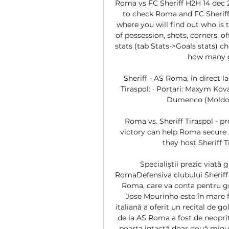
Roma vs FC Sheriff H2H 14 dec 2
to check Roma and FC Sheriff m
where you will find out who is t
of possession, shots, corners, o
stats (tab Stats->Goals stats) 
how many g
Sheriff - AS Roma, în direct la
Tiraspol: · Portari: Maxym Kova
Dumenco (Moldova
Roma vs. Sheriff Tiraspol - p
victory can help Roma secure a 
they host Sheriff T
Specialiștii prezic viață 
RomaDefensiva clubului Sheriff 
Roma, care va conta pentru gr
Jose Mourinho este în mare fo
italiană a oferit un recital de go
de la AS Roma a fost de neoprit 
poarta intactă doar două minute