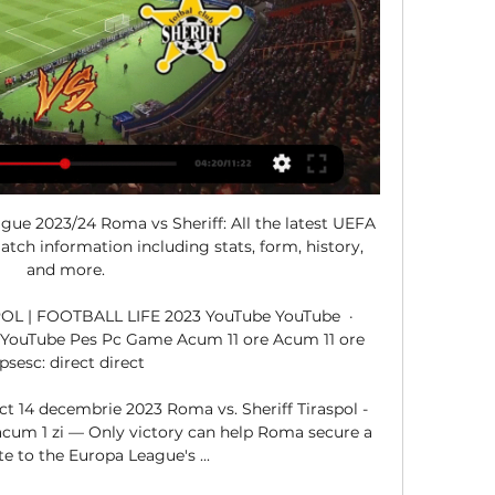
ue 2023/24 Roma vs Sheriff: All the latest UEFA 
ch information including stats, form, history, 
and more.

 | FOOTBALL LIFE 2023 YouTube YouTube  ·  
31 YouTube Pes Pc Game Acum 11 ore Acum 11 ore 
ipsesc: direct direct

ct 14 decembrie 2023 Roma vs. Sheriff Tiraspol - 
acum 1 zi — Only victory can help Roma secure a 
te to the Europa League's ...
