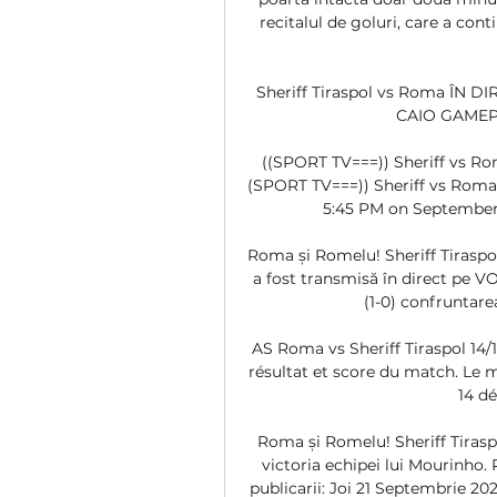
recitalul de goluri, care a cont
Sheriff Tiraspol vs Roma ÎN D
CAIO GAMEPLA
((SPORT TV===)) Sheriff vs Rom
(SPORT TV===)) Sheriff vs Roma 
5:45 PM on September 21
Roma și Romelu! Sheriff Tiraspol
a fost transmisă în direct pe VO
(1-0) confruntarea
AS Roma vs Sheriff Tiraspol 14/1
résultat et score du match. Le m
14 dé
Roma și Romelu! Sheriff Tiraspo
victoria echipei lui Mourinho. 
publicarii: Joi 21 Septembrie 202