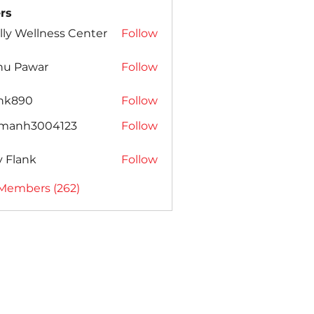
rs
lly Wellness Center
Follow
nu Pawar
Follow
ank890
Follow
amanh3004123
Follow
h3004123
ly Flank
Follow
 Members (262)