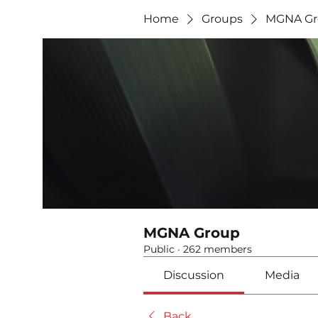
Home
Groups
MGNA Gr
MGNA Group
Public
·
262 members
Discussion
Media
Back