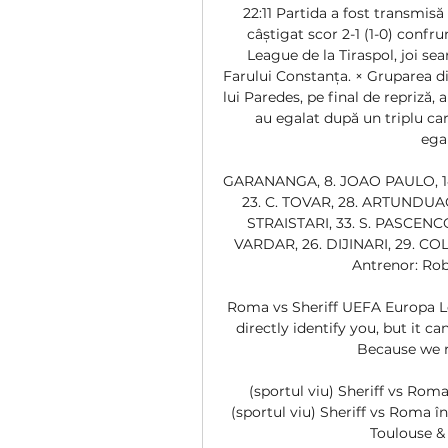
22:11 Partida a fost transmisă
câștigat scor 2-1 (1-0) confr
League de la Tiraspol, joi sear
Farului Constanța. × Gruparea di
lui Paredes, pe final de repriză,
au egalat după un triplu car
egal
GARANANGA, 8. JOAO PAULO, 14. A
23. C. TOVAR, 28. ARTUNDUAGA
STRAISTARI, 33. S. PASCENCO
VARDAR, 26. DIJINARI, 29. COL
Antrenor: Rob
Roma vs Sheriff UEFA Europa Le
directly identify you, but it c
Because we re
(sportul viu) Sheriff vs Roma
(sportul viu) Sheriff vs Roma î
Toulouse & 