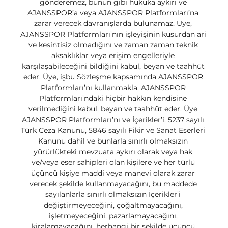
gönderemez, bunun gibi hukuka aykırı ve 
AJANSSPOR’a veya AJANSSPOR Platformları’na 
zarar verecek davranışlarda bulunamaz. Üye, 
AJANSSPOR Platformları’nın işleyişinin kusurdan ari 
ve kesintisiz olmadığını ve zaman zaman teknik 
aksaklıklar veya erişim engelleriyle 
karşılaşabileceğini bildiğini kabul, beyan ve taahhüt 
eder. Üye, işbu Sözleşme kapsamında AJANSSPOR 
Platformları’nı kullanmakla, AJANSSPOR 
Platformları’ndaki hiçbir hakkın kendisine 
verilmediğini kabul, beyan ve taahhüt eder. Üye 
AJANSSPOR Platformları’nı ve İçerikler’i, 5237 sayılı 
Türk Ceza Kanunu, 5846 sayılı Fikir ve Sanat Eserleri 
Kanunu dahil ve bunlarla sınırlı olmaksızın 
yürürlükteki mevzuata aykırı olarak veya hak 
ve/veya eser sahipleri olan kişilere ve her türlü 
üçüncü kişiye maddi veya manevi olarak zarar 
verecek şekilde kullanmayacağını, bu maddede 
sayılanlarla sınırlı olmaksızın İçerikler’i 
değiştirmeyeceğini, çoğaltmayacağını, 
işletmeyeceğini, pazarlamayacağını, 
kiralamayacağını, herhangi bir şekilde üçüncü 