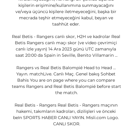
kişilerin erişimine/kullanımına sunmayacağını 
ve/veya üçüncü kişilere iletmeyeceğini, başka bir 
mecrada teşhir etmeyeceğini kabul, beyan ve 
taahhüt eder. 

Real Betis - Rangers canlı skor, H2H ve kadrolar Real 
Betis Rangers canlı maçı skor (ve video çevrimiçi 
canlı izle yayın) 14 Ara 2023 günü UTC zamanıyla 
saat 20:00 da Spain in Seville, Benito Villamarin ...

Rangers vs Real Betis Balompié Head to Head ... 
Yayın. matchLive. Canlı Maç. Genel bakış Sohbet 
Bahis You are on page where you can compare 
teams Rangers and Real Betis Balompié before start 
the match.

Real Betis - Rangers Real Betis - Rangers maçının 
hakemi, takımların kadroları, dizilişleri ve önceki 
beIn SPORTS HABER CANLI YAYIN. Misli.com Logo. 
CANLI SKOR.
