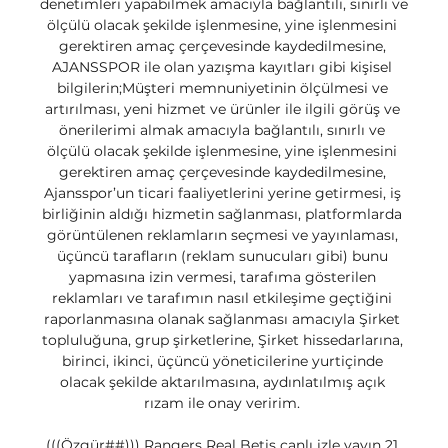
denetimleri yapabilmek amacıyla bağlantılı, sınırlı ve 
ölçülü olacak şekilde işlenmesine, yine işlenmesini 
gerektiren amaç çerçevesinde kaydedilmesine, 
AJANSSPOR ile olan yazışma kayıtları gibi kişisel 
bilgilerin;Müşteri memnuniyetinin ölçülmesi ve 
artırılması, yeni hizmet ve ürünler ile ilgili görüş ve 
önerilerimi almak amacıyla bağlantılı, sınırlı ve 
ölçülü olacak şekilde işlenmesine, yine işlenmesini 
gerektiren amaç çerçevesinde kaydedilmesine, 
Ajansspor’un ticari faaliyetlerini yerine getirmesi, iş 
birliğinin aldığı hizmetin sağlanması, platformlarda 
görüntülenen reklamların seçmesi ve yayınlaması, 
üçüncü tarafların (reklam sunucuları gibi) bunu 
yapmasına izin vermesi, tarafıma gösterilen 
reklamları ve tarafımın nasıl etkileşime geçtiğini 
raporlanmasına olanak sağlanması amacıyla Şirket 
topluluğuna, grup şirketlerine, Şirket hissedarlarına, 
birinci, ikinci, üçüncü yöneticilerine yurtiçinde 
olacak şekilde aktarılmasına, aydınlatılmış açık 
rızam ile onay veririm. 

(((Özgür##))) Rangers Real Betis canlı izle yayın 21 