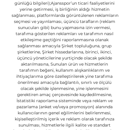
günlüğü bilgileri);Ajansspor’un ticari faaliyetlerini 
yerine getirmesi, iş birliğinin aldığı hizmetin 
sağlanması, platformlarda görüntülenen reklamların 
seçmesi ve yayınlaması, üçüncü tarafların (reklam 
sunucuları gibi) bunu yapmasına izin vermesi, 
tarafıma gösterilen reklamları ve tarafımın nasıl 
etkileşime geçtiğini raporlanmasına olanak 
sağlanması amacıyla Şirket topluluğuna, grup 
şirketlerine, Şirket hissedarlarına, birinci, ikinci, 
üçüncü yöneticilerine yurtiçinde olacak şekilde 
aktarılmasına, Sunulan ürün ve hizmetlerin 
tarafımın beğeni, kullanım alışkanlıklarım ve 
ihtiyaçlarıma göre özelleştirilerek yine tarafıma 
önerilmesi amacıyla bağlantılı, sınırlı ve ölçülü 
olacak şekilde işlenmesine, yine işlenmesini 
gerektiren amaç çerçevesinde kaydedilmesine, 
İstatistiki raporlama sisteminde veya reklam ve 
pazarlama (anket ve/veya promosyon) alanında 
kullanıcılarının genel eğilimlerini belirlenmesi, 
kişiselleştirilmiş içerik ve reklam olarak tarafınıza 
sunulması, hizmetlerle ilgili kalite ve standart 