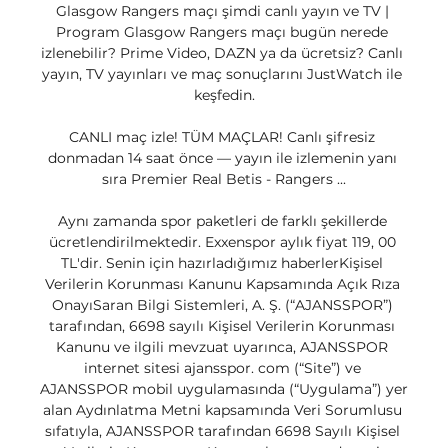
Glasgow Rangers maçı şimdi canlı yayın ve TV | 
Program Glasgow Rangers maçı bugün nerede 
izlenebilir? Prime Video, DAZN ya da ücretsiz? Canlı 
yayın, TV yayınları ve maç sonuçlarını JustWatch ile 
keşfedin.

CANLI maç izle! TÜM MAÇLAR! Canlı şifresiz 
donmadan 14 saat önce — yayın ile izlemenin yanı 
sıra Premier Real Betis - Rangers ...

Aynı zamanda spor paketleri de farklı şekillerde 
ücretlendirilmektedir. Exxenspor aylık fiyat 119, 00 
TL'dir. Senin için hazırladığımız haberlerKişisel 
Verilerin Korunması Kanunu Kapsamında Açık Rıza 
OnayıSaran Bilgi Sistemleri, A. Ş. (“AJANSSPOR”) 
tarafından, 6698 sayılı Kişisel Verilerin Korunması 
Kanunu ve ilgili mevzuat uyarınca, AJANSSPOR 
internet sitesi ajansspor. com (“Site”) ve 
AJANSSPOR mobil uygulamasında (“Uygulama”) yer 
alan Aydınlatma Metni kapsamında Veri Sorumlusu 
sıfatıyla, AJANSSPOR tarafından 6698 Sayılı Kişisel 