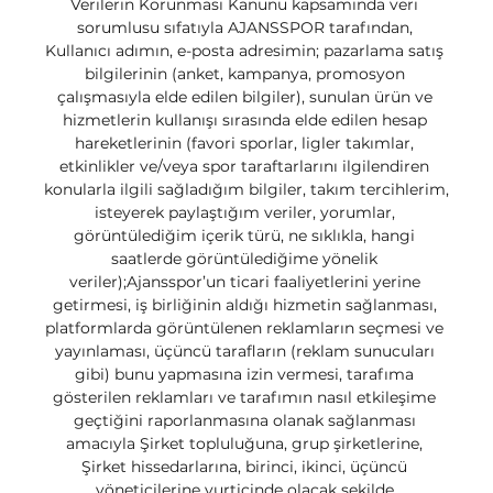
Verilerin Korunması Kanunu kapsamında veri 
sorumlusu sıfatıyla AJANSSPOR tarafından, 
Kullanıcı adımın, e-posta adresimin; pazarlama satış 
bilgilerinin (anket, kampanya, promosyon 
çalışmasıyla elde edilen bilgiler), sunulan ürün ve 
hizmetlerin kullanışı sırasında elde edilen hesap 
hareketlerinin (favori sporlar, ligler takımlar, 
etkinlikler ve/veya spor taraftarlarını ilgilendiren 
konularla ilgili sağladığım bilgiler, takım tercihlerim, 
isteyerek paylaştığım veriler, yorumlar, 
görüntülediğim içerik türü, ne sıklıkla, hangi 
saatlerde görüntülediğime yönelik 
veriler);Ajansspor’un ticari faaliyetlerini yerine 
getirmesi, iş birliğinin aldığı hizmetin sağlanması, 
platformlarda görüntülenen reklamların seçmesi ve 
yayınlaması, üçüncü tarafların (reklam sunucuları 
gibi) bunu yapmasına izin vermesi, tarafıma 
gösterilen reklamları ve tarafımın nasıl etkileşime 
geçtiğini raporlanmasına olanak sağlanması 
amacıyla Şirket topluluğuna, grup şirketlerine, 
Şirket hissedarlarına, birinci, ikinci, üçüncü 
yöneticilerine yurtiçinde olacak şekilde 