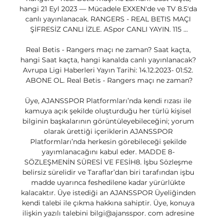
hangi 21 Eyl 2023 — Mücadele EXXEN'de ve TV 8.5'da 
canlı yayınlanacak. RANGERS - REAL BETIS MAÇI 
ŞİFRESİZ CANLI İZLE. ASpor CANLI YAYIN. 115 ...

Real Betis - Rangers maçı ne zaman? Saat kaçta, 
hangi Saat kaçta, hangi kanalda canlı yayınlanacak? 
Avrupa Ligi Haberleri Yayın Tarihi: 14.12.2023- 01:52. 
ABONE OL. Real Betis - Rangers maçı ne zaman?

Üye, AJANSSPOR Platformları’nda kendi rızası ile 
kamuya açık şekilde oluşturduğu her türlü kişisel 
bilginin başkalarının görüntüleyebileceğini; yorum 
olarak ürettiği içeriklerin AJANSSPOR 
Platformları’nda herkesin görebileceği şekilde 
yayımlanacağını kabul eder. MADDE 8- 
SÖZLEŞMENİN SÜRESİ VE FESİH8. İşbu Sözleşme 
belirsiz sürelidir ve Taraflar’dan biri tarafından işbu 
madde uyarınca feshedilene kadar yürürlükte 
kalacaktır. Üye istediği an AJANSSPOR Üyeliğinden 
kendi talebi ile çıkma hakkına sahiptir. Üye, konuya 
ilişkin yazılı talebini bilgi@ajansspor. com adresine 