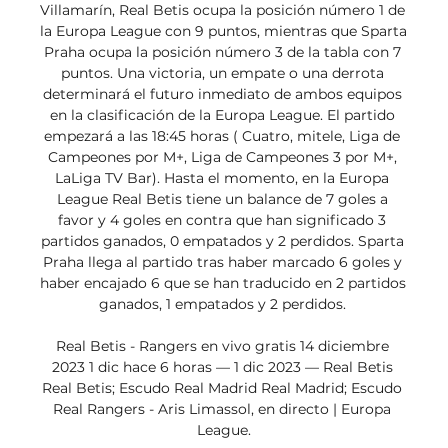
Villamarín, Real Betis ocupa la posición número 1 de 
la Europa League con 9 puntos, mientras que Sparta 
Praha ocupa la posición número 3 de la tabla con 7 
puntos. Una victoria, un empate o una derrota 
determinará el futuro inmediato de ambos equipos 
en la clasificación de la Europa League. El partido 
empezará a las 18:45 horas ( Cuatro, mitele, Liga de 
Campeones por M+, Liga de Campeones 3 por M+, 
LaLiga TV Bar). Hasta el momento, en la Europa 
League Real Betis tiene un balance de 7 goles a 
favor y 4 goles en contra que han significado 3 
partidos ganados, 0 empatados y 2 perdidos. Sparta 
Praha llega al partido tras haber marcado 6 goles y 
haber encajado 6 que se han traducido en 2 partidos 
ganados, 1 empatados y 2 perdidos. 

Real Betis - Rangers en vivo gratis 14 diciembre 
2023 1 dic hace 6 horas — 1 dic 2023 — Real Betis 
Real Betis; Escudo Real Madrid Real Madrid; Escudo 
Real Rangers - Aris Limassol, en directo | Europa 
League.
