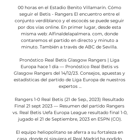
00 horas en el Estadio Benito Villamarín. Cómo 
seguir el Betis - Rangers El encuentro entre el 
conjunto verdiblanco y el escocés se puede seguir 
por dos vías online. En primer lugar, desde esta 
misma web: Alfinaldelapalmera. com, donde 
contaremos el partido en directo y minuto a 
minuto. También a través de ABC de Sevilla. 

Pronóstico Real Betis Glasgow Rangers | Liga 
Europa hace 1 día — Pronóstico Real Betis vs 
Glasgow Rangers del 14/12/23. Consejos, apuestas y 
estadísticas del partido de Liga Europa de nuestros 
expertos ...

Rangers 1-0 Real Betis (21 de Sep., 2023) Resultado 
Final 21 sept 2023 — Resumen del partido Rangers 
vs. Real Betis Uefa Europa League resultado final 1-0, 
jugado el 21 de Septiembre, 2023 en ESPN (CO).

El equipo heliopolitano se aferra a su fortaleza en 
casa, donde ni siquiera el Real Madrid ha podido 