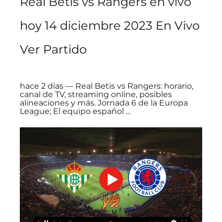
Real Betis vs Rangers en vivo 
hoy 14 diciembre 2023 En Vivo 
Ver Partido
hace 2 días — Real Betis vs Rangers: horario, 
canal de TV, streaming online, posibles 
alineaciones y más. Jornada 6 de la Europa 
League; El equipo español ...