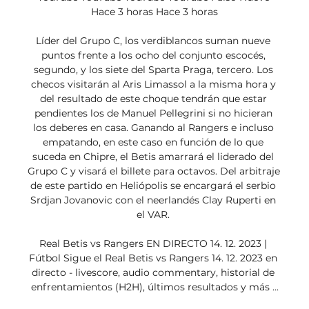
Hace 3 horas Hace 3 horas

Líder del Grupo C, los verdiblancos suman nueve 
puntos frente a los ocho del conjunto escocés, 
segundo, y los siete del Sparta Praga, tercero. Los 
checos visitarán al Aris Limassol a la misma hora y 
del resultado de este choque tendrán que estar 
pendientes los de Manuel Pellegrini si no hicieran 
los deberes en casa. Ganando al Rangers e incluso 
empatando, en este caso en función de lo que 
suceda en Chipre, el Betis amarrará el liderado del 
Grupo C y visará el billete para octavos. Del arbitraje 
de este partido en Heliópolis se encargará el serbio 
Srdjan Jovanovic con el neerlandés Clay Ruperti en 
el VAR. 

Real Betis vs Rangers EN DIRECTO 14. 12. 2023 | 
Fútbol Sigue el Real Betis vs Rangers 14. 12. 2023 en 
directo - livescore, audio commentary, historial de 
enfrentamientos (H2H), últimos resultados y más ...