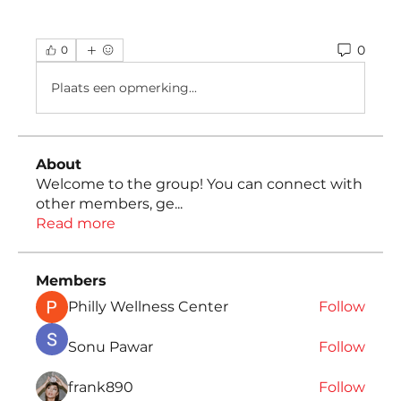
0
0
Plaats een opmerking...
About
Welcome to the group! You can connect with
other members, ge
...
Read more
Members
Philly Wellness Center
Follow
Sonu Pawar
Follow
frank890
Follow